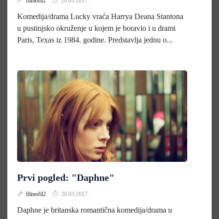
filmofil2
20.03.2017.
Komedija/drama Lucky vraća Harrya Deana Stantona
u pustinjsko okruženje u kojem je boravio i u drami
Paris, Texas iz 1984. godine. Predstavlja jednu o...
Prvi pogled: "Daphne"
filmofil2
20.03.2017.
Daphne je britanska romantična komedija/drama u