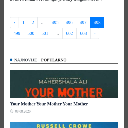
‹
1
2
...
495
496
497
498
499
500
501
...
602
603
›
NAJNOVIJE
POPULARNO
Your Mother Your Mother Your Mother
08.08.2026.