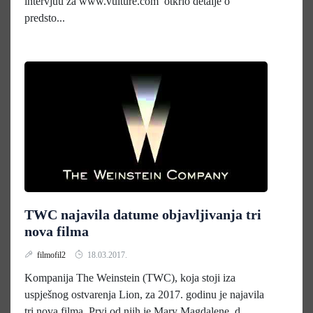
intervjuu za www.vulture.com otkrio detalje o
predsto...
TWC najavila datume objavljivanja tri
nova filma
filmofil2
18.03.2017.
Kompanija The Weinstein (TWC), koja stoji iza
uspješnog ostvarenja Lion, za 2017. godinu je najavila
tri nova filma. Prvi od njih je Mary Magdalene, d...