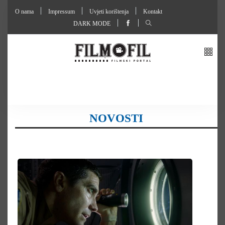
O nama
Impressum
Uvjeti korištenja
Kontakt
DARK MODE
NOVOSTI