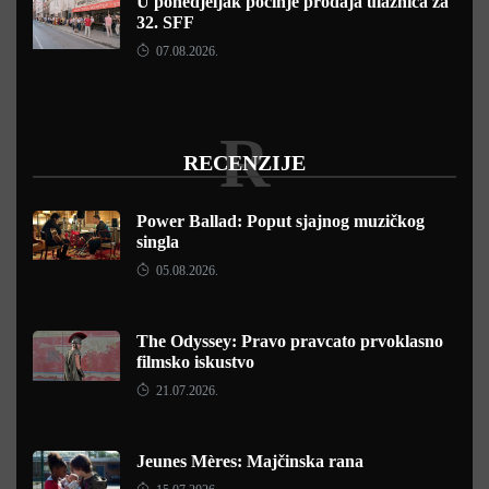
U ponedjeljak počinje prodaja ulaznica za
32. SFF
07.08.2026.
R
RECENZIJE
Power Ballad: Poput sjajnog muzičkog
singla
05.08.2026.
The Odyssey: Pravo pravcato prvoklasno
filmsko iskustvo
21.07.2026.
Jeunes Mères: Majčinska rana