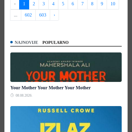
‹
1
2
3
4
5
6
7
8
9
10
...
602
603
›
NAJNOVIJE
POPULARNO
Your Mother Your Mother Your Mother
08.08.2026.