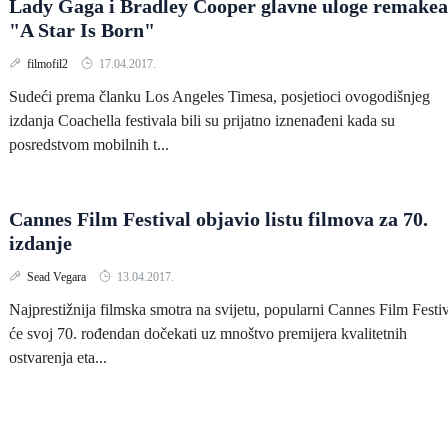
Lady Gaga i Bradley Cooper glavne uloge remakea
"A Star Is Born"
filmofil2
17.04.2017.
Sudeći prema članku Los Angeles Timesa, posjetioci ovogodišnjeg
izdanja Coachella festivala bili su prijatno iznenađeni kada su
posredstvom mobilnih t...
Cannes Film Festival objavio listu filmova za 70.
izdanje
Sead Vegara
13.04.2017.
Najprestižnija filmska smotra na svijetu, popularni Cannes Film Festi
će svoj 70. rođendan dočekati uz mnoštvo premijera kvalitetnih
ostvarenja eta...