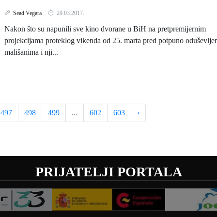
Sead Vegara
29.03.2017.
Nakon što su napunili sve kino dvorane u BiH na pretpremijernim
projekcijama proteklog vikenda od 25. marta pred potpuno oduševlje
mališanima i nji...
497
498
499
...
602
603
›
PRIJATELJI PORTALA