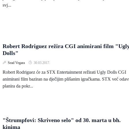
svj...
Robert Rodriguez režira CGI animirani film "Ugl
Dolls"
Sead Vegara
30.03.2017.
Robert Rodriguez će za STX Entertainment režirati Ugly Dolls CGI
animirani film baziran na dječijim plišanim igračkama. STX već oda
planira da pokr...
"Štrumpfovi: Skriveno selo" od 30. marta u bh.
kinima