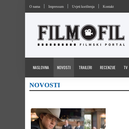
O nama
Impressum
Uvjeti korištenja
Kontakt
NASLOVNA
NOVOSTI
TRAILERI
RECENZIJE
TV
NOVOSTI