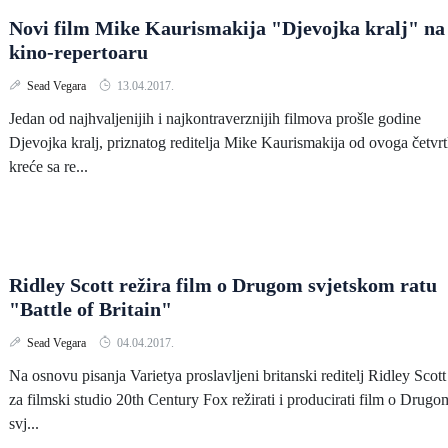
Novi film Mike Kaurismakija "Djevojka kralj" na
kino-repertoaru
Sead Vegara
13.04.2017.
Jedan od najhvaljenijih i najkontraverznijih filmova prošle godine
Djevojka kralj, priznatog reditelja Mike Kaurismakija od ovoga četvr
kreće sa re...
Ridley Scott režira film o Drugom svjetskom ratu
"Battle of Britain"
Sead Vegara
04.04.2017.
Na osnovu pisanja Varietya proslavljeni britanski reditelj Ridley Scott
za filmski studio 20th Century Fox režirati i producirati film o Drugo
svj...