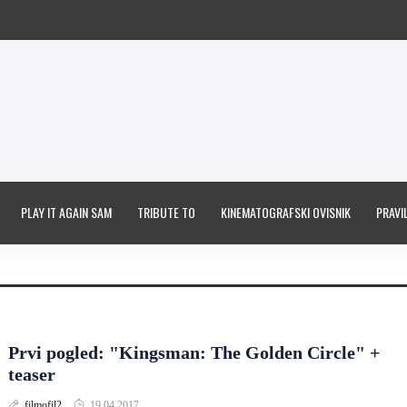
PLAY IT AGAIN SAM
TRIBUTE TO
KINEMATOGRAFSKI OVISNIK
PRAVIL
Prvi pogled: "Kingsman: The Golden Circle" +
teaser
filmofil2
19.04.2017.