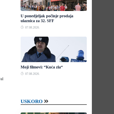
U ponedjeljak počinje prodaja
ulaznica za 32. SFF
07.08.2026.
Moji filmovi: “Kuća zla“
07.08.2026.
val
USKORO