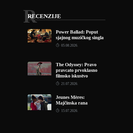
R
RECENZIJE
Power Ballad: Poput
sjajnog muzičkog singla
05.08.2026.
The Odyssey: Pravo
pravcato prvoklasno
filmsko iskustvo
21.07.2026.
Jeunes Mères:
Majčinska rana
15.07.2026.