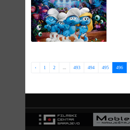
‹
1
2
...
493
494
495
496