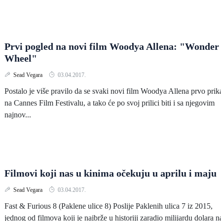
Prvi pogled na novi film Woodya Allena: "Wonder
Wheel"
Sead Vegara
03.04.2017.
Postalo je više pravilo da se svaki novi film Woodya Allena prvo prik
na Cannes Film Festivalu, a tako će po svoj prilici biti i sa njegovim
najnov...
Filmovi koji nas u kinima očekuju u aprilu i maju
Sead Vegara
03.04.2017.
Fast & Furious 8 (Paklene ulice 8) Poslije Paklenih ulica 7 iz 2015,
jednog od filmova koji je najbrže u historiji zaradio milijardu dolara n