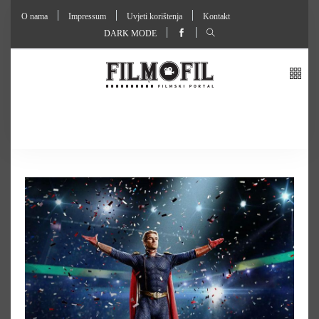
O nama
Impressum
Uvjeti korištenja
Kontakt
DARK MODE