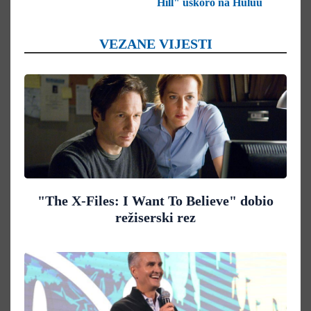
Hill" uskoro na Huluu
VEZANE VIJESTI
"The X-Files: I Want To Believe" dobio
režiserski rez