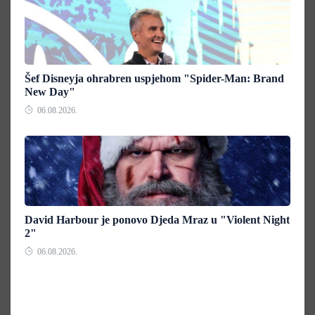
Šef Disneyja ohrabren uspjehom "Spider-Man: Brand
New Day"
06.08.2026.
David Harbour je ponovo Djeda Mraz u "Violent Night
2"
06.08.2026.