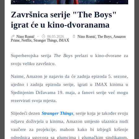
Završnica serije "The Boys"
igrat će u kino-dvoranama
Nino Romić
06.05.2026.
Nino Romić,
The Boys,
Amazon
Prime,
Netflix,
Stranger Things,
IMAX
Superherojska serija
The Boys
prelazi u kino-dvorane za
svoju veliku završnicu.
Naime, Amazon je najavio da će zadnja epizoda 5. sezone,
ujedno i zadnja epizoda serije, igrati u IMAX kinima u
Sjedinjenim Državama 19. maja, a fanovi serije već mogu
rezervirati svoja mjesta.
Slijedeći dezen
Stranger Things
,
serije koja je također svoju
odjavu doživjela u kinima, Amazon umjesto ulaznica nudi
vaučere za projekcije, mahom kako bi izbjegli kršenje
odrednica ugovora sa glumcima i glumačkim sindikatom.