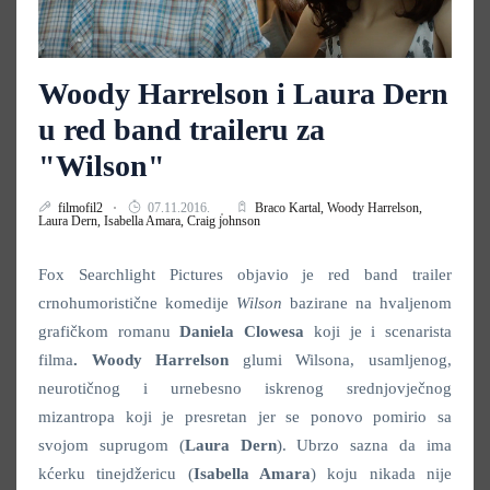
Woody Harrelson i Laura Dern
u red band traileru za
"Wilson"
filmofil2
07.11.2016.
Braco Kartal,
Woody Harrelson,
Laura Dern,
Isabella Amara,
Craig johnson
Fox Searchlight Pictures objavio je red band trailer
crnohumoristične komedije
Wilson
bazirane na hvaljenom
grafičkom romanu
Daniela Clowesa
koji je i scenarista
filma
. Woody Harrelson
glumi Wilsona, usamljenog,
neurotičnog i urnebesno iskrenog srednjovječnog
mizantropa koji je presretan jer se ponovo pomirio sa
svojom suprugom (
Laura Dern
). Ubrzo sazna da ima
kćerku tinejdžericu (
Isabella Amara
) koju nikada nije