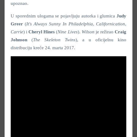
upoznao.
U sporednim ulogama se pojavljuju autorka i glumica
Judy
Greer
(
It's Always Sunny In Philadelphia
,
Californication
,
Carrie
) i
Cheryl Hines
(
Nine Lives
).
Wilson
je režirao
Craig
Johnson
(
The Skeleton Twins
), a u oficijelnu kino
distribuciju kreće 24. marta 2017.