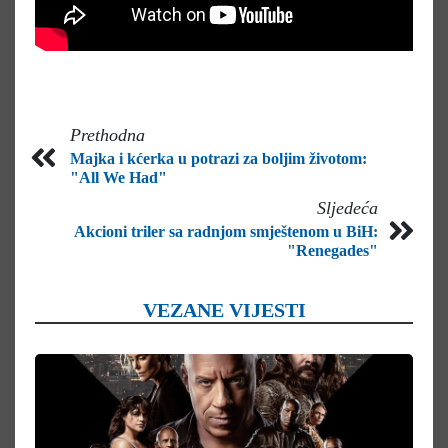
Prethodna
Majka i kćerka u potrazi za boljim životom:
"All We Had"
Sljedeća
Akcioni triler sa radnjom smještenom u BiH:
"Renegades"
VEZANE VIJESTI