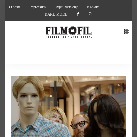
O nama
Impressum
Uvjeti korištenja
Kontakt
DARK MODE