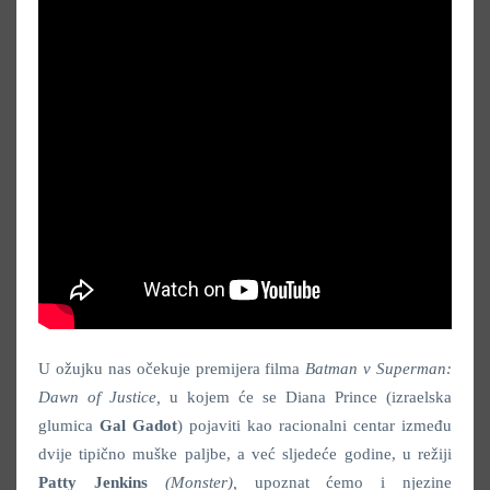
U ožujku nas očekuje premijera filma
Batman v Superman:
Dawn of Justice,
u kojem će se Diana Prince (izraelska
glumica
Gal Gadot
) pojaviti kao racionalni centar između
dvije tipično muške paljbe, a već sljedeće godine, u režiji
Patty Jenkins
(Monster),
upoznat ćemo i njezine