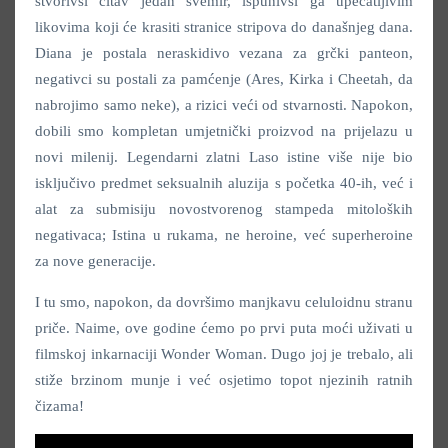
stvorivši čitav jedan svemir, ispunivši ga upečatljivim
likovima koji će krasiti stranice stripova do današnjeg dana.
Diana je postala neraskidivo vezana za grčki panteon,
negativci su postali za pamćenje (Ares, Kirka i Cheetah, da
nabrojimo samo neke), a rizici veći od stvarnosti. Napokon,
dobili smo kompletan umjetnički proizvod na prijelazu u
novi milenij. Legendarni zlatni Laso istine više nije bio
isključivo predmet seksualnih aluzija s početka 40-ih, već i
alat za submisiju novostvorenog stampeda mitoloških
negativaca; Istina u rukama, ne heroine, već superheroine
za nove generacije.
I tu smo, napokon, da dovršimo manjkavu celuloidnu stranu
priče. Naime, ove godine ćemo po prvi puta moći uživati u
filmskoj inkarnaciji Wonder Woman. Dugo joj je trebalo, ali
stiže brzinom munje i već osjetimo topot njezinih ratnih
čizama!