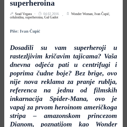
superheroina
Sead Vegara
04.02.2016.
Wonder Woman,
Ivan Čupić,
celuloidna,
superheroina,
Gal Gadot
Piše: Ivan Čupić
Dosadili su vam superheroji u
rastezljivim kričavim tajicama? Vaša
dnevna odjeća pati u centrifugi i
poprima čudne boje? Bez brige, ovo
nije nova reklama za pranje rublja,
referenca na jednu od filmskih
inkarnacija Spider-Mana, ovo je
vapaj za prvom heroinom američkoga
stripa – amazonskom princezom
Dianom, poznatijom kao Wonder