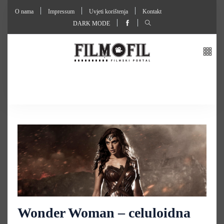
O nama
Impressum
Uvjeti korištenja
Kontakt
DARK MODE
Wonder Woman – celuloidna