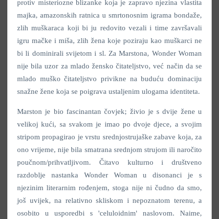
protiv misteriozne blizanke koja je zapravo njezina vlastita
majka, amazonskih ratnica u smrtonosnim igrama bondaže,
zlih muškaraca koji bi ju redovito vezali i time završavali
igru mačke i miša, zlih žena koje poziraju kao muškarci ne
bi li dominirali svijetom i sl. Za Marstona, Wonder Woman
nije bila uzor za mlado žensko čitateljstvo, već način da se
mlado muško čitateljstvo privikne na buduću dominaciju
snažne žene koja se poigrava ustaljenim ulogama identiteta.
Marston je bio fascinantan čovjek; živio je s dvije žene u
velikoj kući, sa svakom je imao po dvoje djece, a svojim
stripom propagirao je vrstu srednjostrujaške zabave koja, za
ono vrijeme, nije bila smatrana srednjom strujom ili naročito
poučnom/prihvatljivom. Čitavo kulturno i društveno
razdoblje nastanka Wonder Woman u disonanci je s
njezinim literarnim rođenjem, stoga nije ni čudno da smo,
još uvijek, na relativno skliskom i nepoznatom terenu, a
osobito u usporedbi s 'celuloidnim' naslovom. Naime,