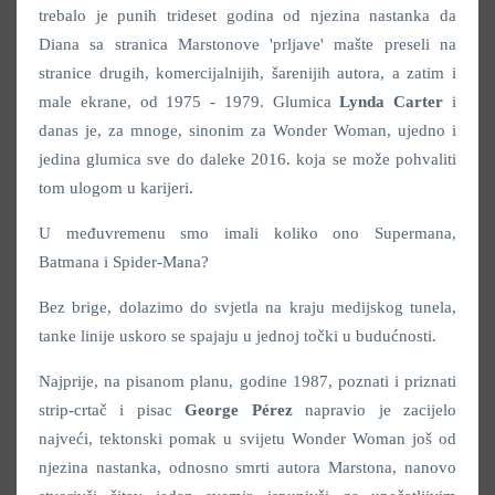
trebalo je punih trideset godina od njezina nastanka da
Diana sa stranica Marstonove 'prljave' mašte preseli na
stranice drugih, komercijalnijih, šarenijih autora, a zatim i
male ekrane, od 1975 - 1979. Glumica
Lynda Carter
i
danas je, za mnoge, sinonim za Wonder Woman, ujedno i
jedina glumica sve do daleke 2016. koja se može pohvaliti
tom ulogom u karijeri.
U međuvremenu smo imali koliko ono Supermana,
Batmana i Spider-Mana?
Bez brige, dolazimo do svjetla na kraju medijskog tunela,
tanke linije uskoro se spajaju u jednoj točki u budućnosti.
Najprije, na pisanom planu, godine 1987, poznati i priznati
strip-crtač i pisac
George Pérez
napravio je zacijelo
najveći, tektonski pomak u svijetu Wonder Woman još od
njezina nastanka, odnosno smrti autora Marstona, nanovo