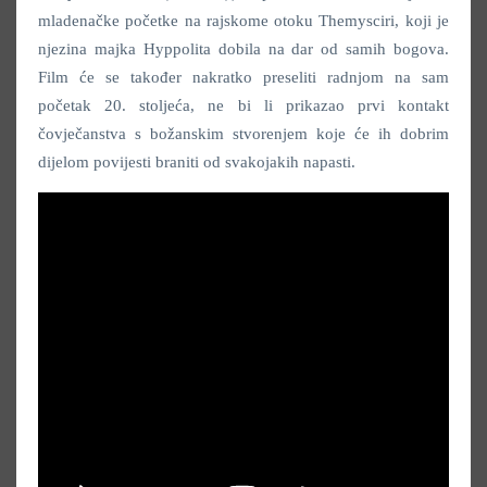
mladenačke početke na rajskome otoku Themysciri, koji je
njezina majka Hyppolita dobila na dar od samih bogova.
Film će se također nakratko preseliti radnjom na sam
početak 20. stoljeća, ne bi li prikazao prvi kontakt
čovječanstva s božanskim stvorenjem koje će ih dobrim
dijelom povijesti braniti od svakojakih napasti.