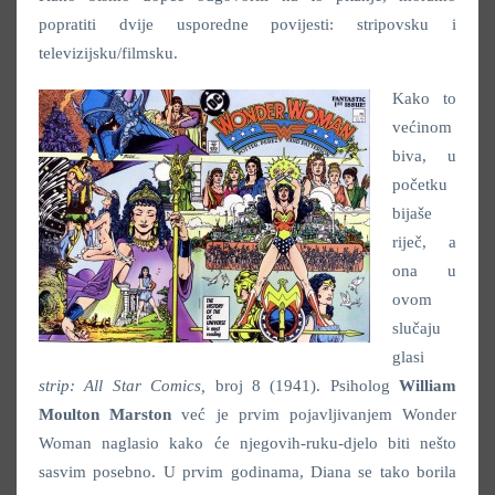
popratiti dvije usporedne povijesti: stripovsku i
televizijsku/filmsku.
Kako to
većinom
biva, u
početku
bijaše
riječ, a
ona u
ovom
slučaju
glasi
strip: All Star Comics,
broj 8 (1941). Psiholog
William
Moulton Marston
već je prvim pojavljivanjem Wonder
Woman naglasio kako će njegovih-ruku-djelo biti nešto
sasvim posebno. U prvim godinama, Diana se tako borila