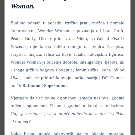
Woman.
Budimo odmah u početku izričito jasni, možda i pomalo
kontroverzni, Wonder Woman je poznatija od Lare Croft,
Peach, Buffy, Disney princeza… Nitko, pa čak ni Elsa iz
Frozena,
nije krasio toliko mnogo naslovnica časopisa,
stripova, majica, šalica za kavu, lutaka i akcijskih figurica.
Wonder Woman je oličenje dobrote, inteligencije, ljepote, ali
i snage grčkih bogova i boginja; feministička ikona još od
1941, kada se pridružila svojoj nešto starijoj DC Comics
braći:
Batmanu
i
Supermanu
.
Vjerujem da već lovite disonancu između naslova, godine
rođenja spomenute Diane i godine u kojoj se nalazimo:
Gdje je nestala i je li se uopće pojavila na malim i velikim
ekranima?
Kako bismo uopće odgovorili na to pitanje, moramo