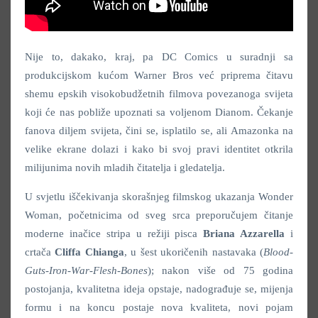
Nije to, dakako, kraj, pa DC Comics u suradnji sa
produkcijskom kućom Warner Bros već priprema čitavu
shemu epskih visokobudžetnih filmova povezanoga svijeta
koji će nas pobliže upoznati sa voljenom Dianom. Čekanje
fanova diljem svijeta, čini se, isplatilo se, ali Amazonka na
velike ekrane dolazi i kako bi svoj pravi identitet otkrila
milijunima novih mladih čitatelja i gledatelja.
U svjetlu iščekivanja skorašnjeg filmskog ukazanja Wonder
Woman, početnicima od sveg srca preporučujem čitanje
moderne inačice stripa u režiji pisca
Briana Azzarella
i
crtača
Cliffa Chianga
, u šest ukoričenih nastavaka (
Blood-
Guts-Iron-War-Flesh-Bones
); nakon više od 75 godina
postojanja, kvalitetna ideja opstaje, nadograđuje se, mijenja
formu i na koncu postaje nova kvaliteta, novi pojam