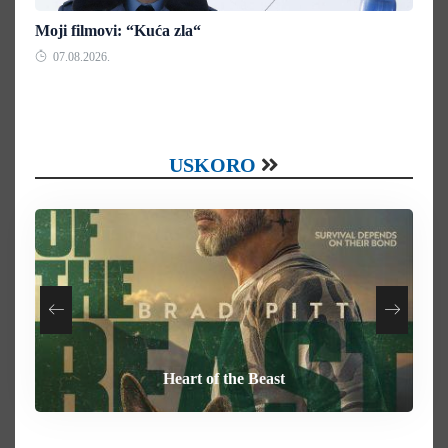
Moji filmovi: “Kuća zla“
07.08.2026.
USKORO
Your Mother Your Mother Your Mother
How To Rob A Bank
Heart of the Beast
Behemoth