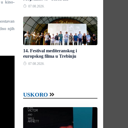
 u kino-
07.08.2026.
nostavan
dno njih
14. Festival mediteranskog i
europskog filma u Trebinju
07.08.2026.
USKORO