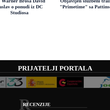
f Warner Brosa David
Objavljen službeni trai
aslav o ponudi iz DC
"Primetime" sa Pattin
Studiosa
PRIJATELJI PORTALA
R
RECENZIJE