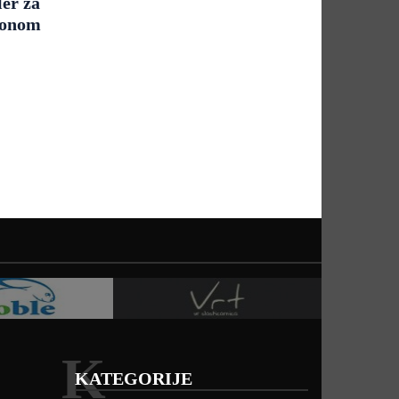
ler za
sonom
K
KATEGORIJE