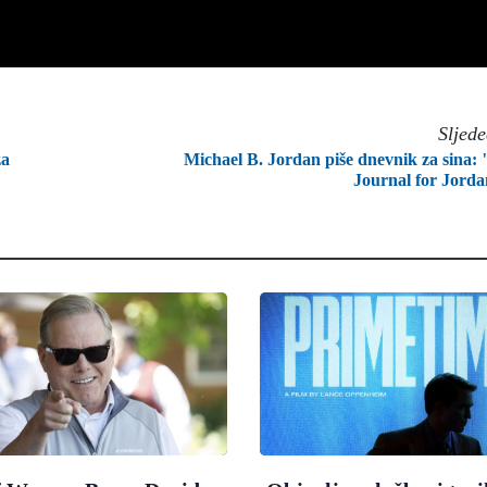
Sljed
za
Michael B. Jordan piše dnevnik za sina:
Journal for Jord