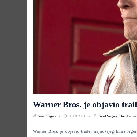
Warner Bros. je objavio tra
Sead Vegara
06.08.2021.
Sead Vegara,
Clint Eastw
Warner Bros. je objavio trailer najnovijeg filma leg