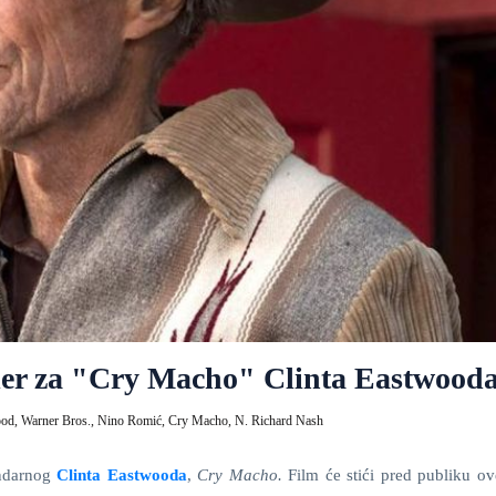
iler za "Cry Macho" Clinta Eastwood
ood,
Warner Bros.,
Nino Romić,
Cry Macho,
N. Richard Nash
endarnog
Clinta
Eastwooda
,
Cry Macho
.
Film će stići pred publiku ov