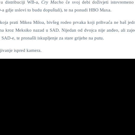
 u distribuciji WB-a,
Cry Macho
će svoj debi doživjeti istovremeno
a gdje uslovi to budu dopuštali), te na ponudi HBO Maxa.
 koja prati Mikea Miloa, bivšeg rodeo prvaka koji prihvaća ne baš jed
na kroz Meksiko nazad u SAD. Nijedan od dvojca nije anđeo, ali zaje
u SAD-e, te pronašli iskupljenje za stare grijehe na putu.
jivanje ispred kamera.