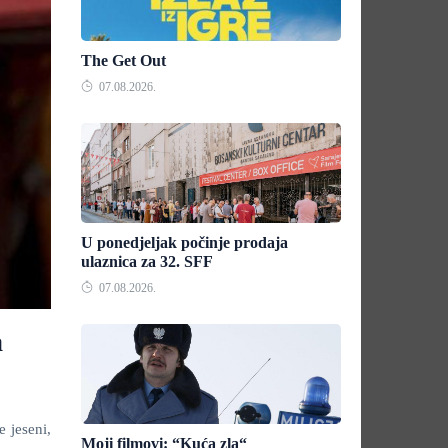
The Get Out
07.08.2026.
U ponedjeljak počinje prodaja
ulaznica za 32. SFF
07.08.2026.
a
e jeseni,
Moji filmovi: “Kuća zla“