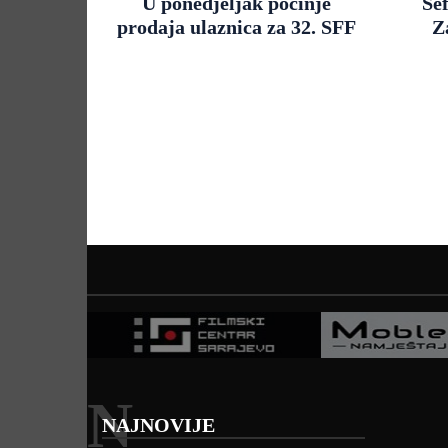
U ponedjeljak počinje
Še
prodaja ulaznica za 32. SFF
Z
N
NAJNOVIJE