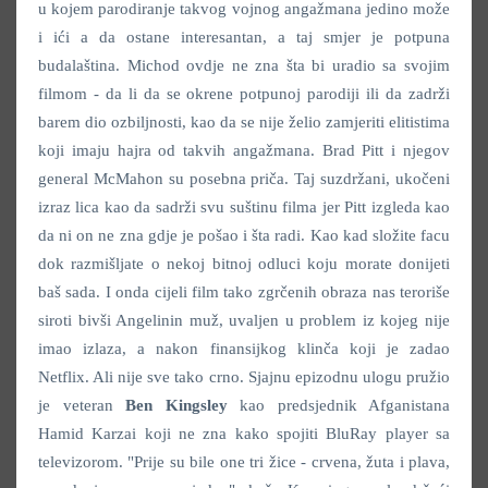
u kojem parodiranje takvog vojnog angažmana jedino može
i ići a da ostane interesantan, a taj smjer je potpuna
budalaština. Michod ovdje ne zna šta bi uradio sa svojim
filmom - da li da se okrene potpunoj parodiji ili da zadrži
barem dio ozbiljnosti, kao da se nije želio zamjeriti elitistima
koji imaju hajra od takvih angažmana. Brad Pitt i njegov
general McMahon su posebna priča. Taj suzdržani, ukočeni
izraz lica kao da sadrži svu suštinu filma jer Pitt izgleda kao
da ni on ne zna gdje je pošao i šta radi. Kao kad složite facu
dok razmišljate o nekoj bitnoj odluci koju morate donijeti
baš sada. I onda cijeli film tako zgrčenih obraza nas teroriše
siroti bivši Angelinin muž, uvaljen u problem iz kojeg nije
imao izlaza, a nakon finansijkog klinča koji je zadao
Netflix. Ali nije sve tako crno. Sjajnu epizodnu ulogu pružio
je veteran
Ben Kingsley
kao predsjednik Afganistana
Hamid Karzai koji ne zna kako spojiti BluRay player sa
televizorom. "Prije su bile one tri žice - crvena, žuta i plava,