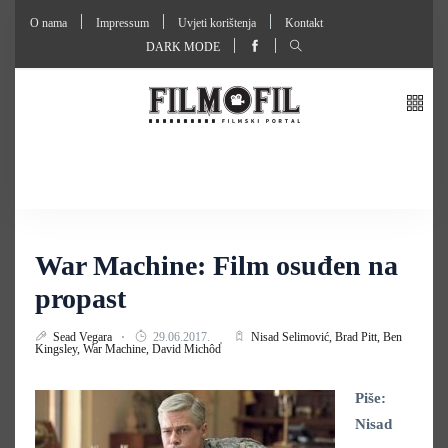
O nama
Impressum
Uvjeti korištenja
Kontakt
DARK MODE
War Machine: Film osuđen na
propast
Sead Vegara
29.06.2017.
Nisad Selimović,
Brad Pitt,
Ben
Kingsley,
War Machine,
David Michôd
Piše:
Nisad