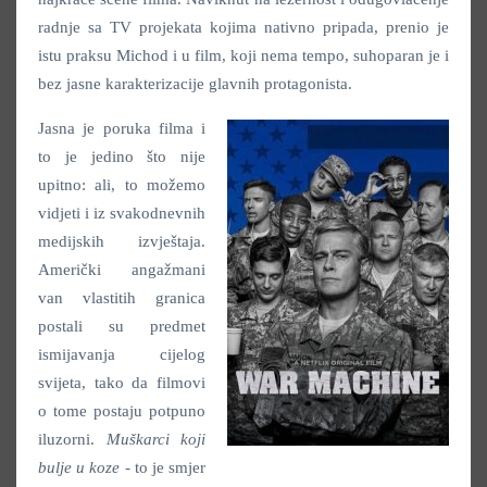
radnje sa TV projekata kojima nativno pripada, prenio je
istu praksu Michod i u film, koji nema tempo, suhoparan je i
bez jasne karakterizacije glavnih protagonista.
Jasna je poruka filma i
to je jedino što nije
upitno: ali, to možemo
vidjeti i iz svakodnevnih
medijskih izvještaja.
Američki angažmani
van vlastitih granica
postali su predmet
ismijavanja cijelog
svijeta, tako da filmovi
o tome postaju potpuno
iluzorni.
Muškarci koji
bulje u koze
- to je smjer