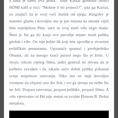
a sada je samo ova jedna", kaže Karzai generalu držeći
HDMI kabl u ruci. "Možete li mi pomoći?", pita ga Karzai,
ne znajući da je ovaj veći duduk od njega. Kingsley je
maestro glume i dovoljno mu je par minuta da ukrade cijeli
film osjedjelom Pittu, iako se ovaj trudi više nego ikada.
Šteta je što ga do kraja ove parodije nismo imali priliku
gledati i više. On nije jedini lik koji ima uporište u stvarnim
političkim personama. Upoznaće general i predsjednika
Obamu, ali na mnogo kraći period nego što je želio. U
stvari, tokom cijelog filma, jadni general ne shvata da je
pošteno zavaljen i da nikada neće dobiti priliku pokazati
svoju umjetnost ratovanja. Niko mu ne daje dovoljno
vremena da objasni ono što želi, i svi ga tjeraju na nešto što
ne želi. Propast ratovanja, propast politike, propast filma. A
vrlo vjerovatno ni Pitt nije sretan sa svojim Planom B. Bolna
metafora.