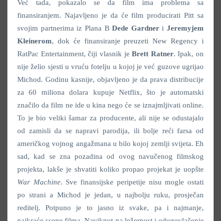
Već tada, pokazalo se da film ima problema sa
finansiranjem. Najavljeno je da će film producirati Pitt sa
svojim partnerima iz Plana B
Dede Gardner
i
Jeremyjem
Kleinerom
, dok će finansiranje preuzeti New Regency i
RatPac Entertainment, čiji vlasnik je
Brett Ratner
. Ipak, on
nije želio sjesti u vruću fotelju u kojoj je već guzove ugrijao
Michod. Godinu kasnije, objavljeno je da prava distribucije
za 60 miliona dolara kupuje Netflix, što je automatski
značilo da film ne ide u kina nego će se iznajmljivati online.
To je bio veliki šamar za producente, ali nije se odustajalo
od zamisli da se napravi parodija, ili bolje reći farsa od
američkog vojnog angažmana u bilo kojoj zemlji svijeta. Eh
sad, kad se zna pozadina od ovog navučenog filmskog
projekta, lakše je shvatiti koliko propao projekat je uopšte
War Machine
. Sve finansijske peripetije nisu mogle ostati
po strani a Michod je jedan, u najbolju ruku, prosječan
reditelj. Potpuno je to jasno iz svake, pa i najmanje,
najkraće scene filma. Naviknut na ležernost i odugovlačenje