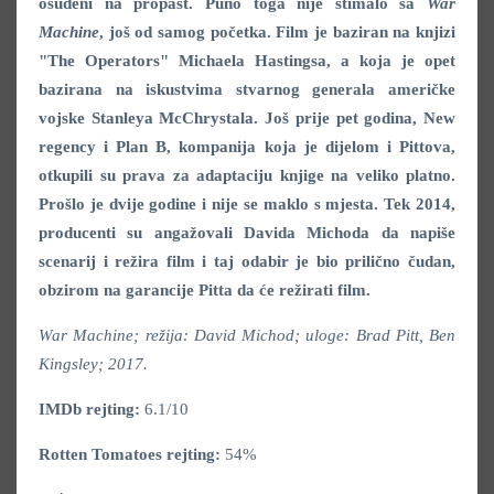
osuđeni na propast. Puno toga nije štimalo sa
War
Machine
, još od samog početka. Film je baziran na knjizi
"The Operators" Michaela Hastingsa, a koja je opet
bazirana na iskustvima stvarnog generala američke
vojske Stanleya McChrystala. Još prije pet godina, New
regency i Plan B, kompanija koja je dijelom i Pittova,
otkupili su prava za adaptaciju knjige na veliko platno.
Prošlo je dvije godine i nije se maklo s mjesta. Tek 2014,
producenti su angažovali Davida Michoda da napiše
scenarij i režira film i taj odabir je bio prilično čudan,
obzirom na garancije Pitta da će režirati film.
War Machine; režija: David Michod; uloge: Brad Pitt, Ben
Kingsley; 2017.
IMDb rejting:
6.1/10
Rotten Tomatoes rejting:
54%