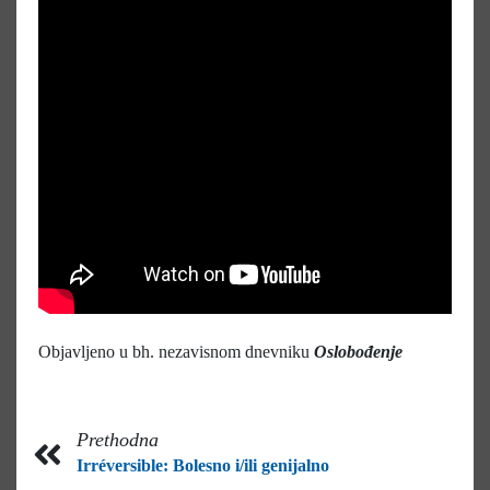
Objavljeno u bh. nezavisnom dnevniku
Oslobođenje
Prethodna
Irréversible: Bolesno i/ili genijalno