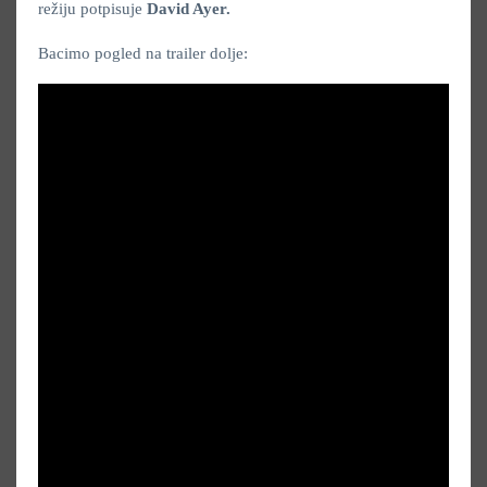
režiju potpisuje
David Ayer.
Bacimo pogled na trailer dolje: