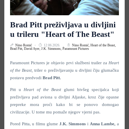
Brad Pitt preživljava u divljini
u trileru "Heart of The Beast"
Nino Romić
12.06.2026.
Nino Romić,
Heart of the Beast,
Brad Pitt,
David Ayer,
J.K. Simmons,
Paramount Pictures
Paramount Pictures je objavio prvi službeni trailer za
Heart
of the Beast,
triler o preživljavanju u divljini čiju glumačku
postavu predvodi
Brad Pitt.
Pitt u
Heart of the Beast
glumi bivšeg specijalca koji
preživljava pad aviona u divljni Aljaske, kroz čije opasne
prepreke mora proći kako bi se ponovo domogao
civilizacije. U tome mu pomaže njegov vjerni pas.
Pored Pitta, u filmu glume
J.K. Simmons
i
Anna Lambe,
a