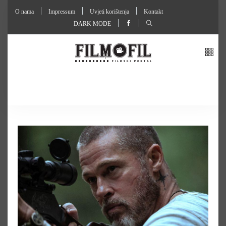
O nama
Impressum
Uvjeti korištenja
Kontakt
DARK MODE