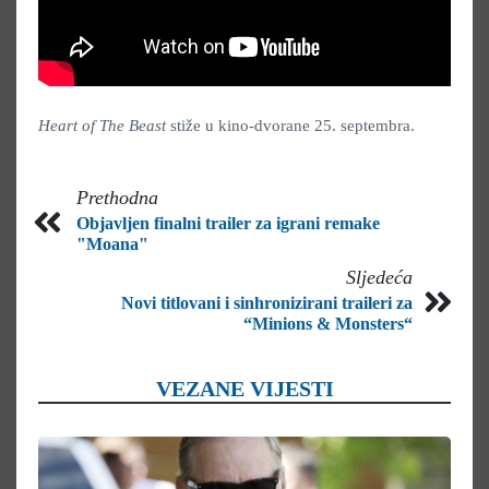
Heart of The Beast
stiže u kino-dvorane 25. septembra.
Prethodna
Objavljen finalni trailer za igrani remake
"Moana"
Sljedeća
Novi titlovani i sinhronizirani traileri za
“Minions & Monsters“
VEZANE VIJESTI