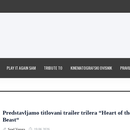
PLAY IT AGAIN SAM
TRIBUTE TO
KINEMATOGRAFSKI OVISNIK
PRAVIL
Predstavljamo titlovani trailer trilera “Heart of th
Beast“
Sead Vegara
19.06.2026.