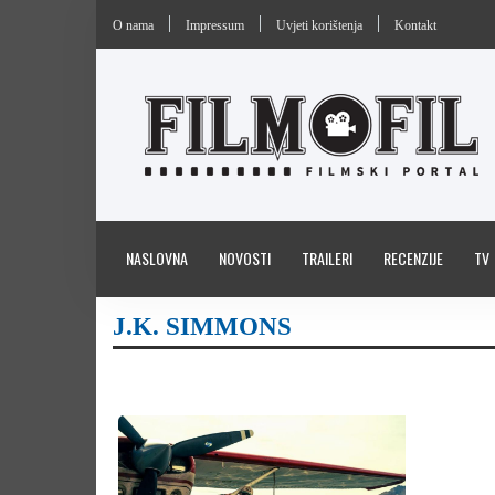
O nama
Impressum
Uvjeti korištenja
Kontakt
NASLOVNA
NOVOSTI
TRAILERI
RECENZIJE
TV
J.K. SIMMONS