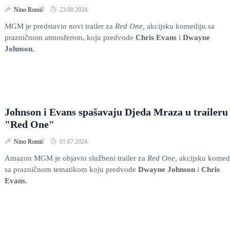
Nino Romić
23.09.2024.
MGM je predstavio novi trailer za
Red One,
akcijsku komediju sa
prazničnom atmosferom, koju predvode
Chris Evans
i
Dwayne
Johnson.
Johnson i Evans spašavaju Djeda Mraza u traileru
"Red One"
Nino Romić
01.07.2024.
Amazon MGM je objavio službeni trailer za
Red One,
akcijsku komed
sa prazničnom tematikom koju predvode
Dwayne Johnson
i
Chris
Evans.