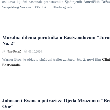
oslikava ključni sastanak predstavnika Sjedinjenih Američkih Drža
Sovjetskog Saveza 1986. tokom Hladnog rata.
Moralna dilema porotnika u Eastwoodovom "Juro
No. 2"
Nino Romić
03.10.2024.
Warner Bros. je objavio službeni trailer za
Juror No. 2,
novi film
Clin
Eastwooda
.
Johnson i Evans u potrazi za Djeda Mrazom u "Re
One"