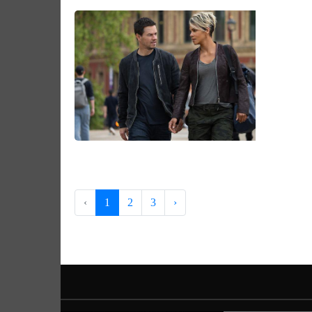
‹
1
2
3
›