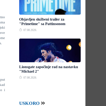
ktno
Objavljen službeni trailer za
rama
"Primetime" sa Pattinsonom
jski
07.08.2026.
 sve
tome
a.
Lionsgate započinje rad na nastavku
"Michael 2"
07.08.2026.
oput
 kad
do i
USKORO