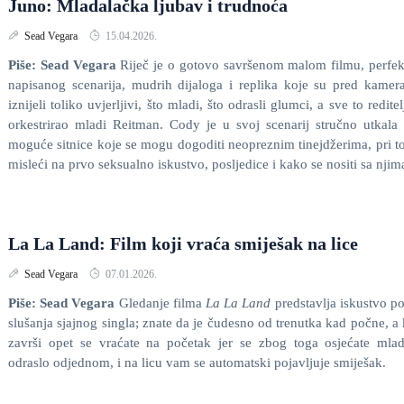
Juno: Mladalačka ljubav i trudnoća
Sead Vegara
15.04.2026.
Piše: Sead Vegara
Riječ je o gotovo savršenom malom filmu, perfe
napisanog scenarija, mudrih dijaloga i replika koje su pred kame
iznijeli toliko uvjerljivi, što mladi, što odrasli glumci, a sve to reditel
orkestrirao mladi Reitman. Cody je u svoj scenarij stručno utkala
moguće sitnice koje se mogu dogoditi neopreznim tinejdžerima, pri 
misleći na prvo seksualno iskustvo, posljedice i kako se nositi sa njim
La La Land: Film koji vraća smiješak na lice
Sead Vegara
07.01.2026.
Piše: Sead Vegara
Gledanje filma
La La Land
predstavlja iskustvo p
slušanja sjajnog singla; znate da je čudesno od trenutka kad počne, a
završi opet se vraćate na početak jer se zbog toga osjećate mla
odraslo odjednom, i na licu vam se automatski pojavljuje smiješak.