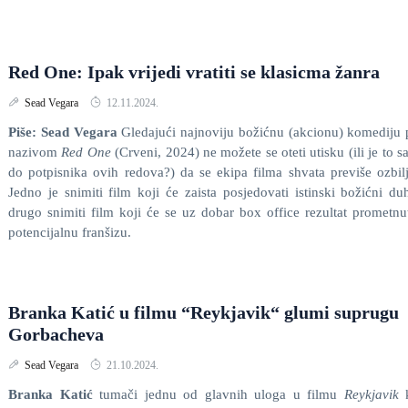
Red One: Ipak vrijedi vratiti se klasicma žanra
Sead Vegara
12.11.2024.
Piše: Sead Vegara
Gledajući najnoviju božićnu (akcionu) komediju
nazivom
Red One
(Crveni, 2024) ne možete se oteti utisku (ili je to 
do potpisnika ovih redova?) da se ekipa filma shvata previše ozbil
Jedno je snimiti film koji će zaista posjedovati istinski božićni du
drugo snimiti film koji će se uz dobar box office rezultat prometnu
potencijalnu franšizu.
Branka Katić u filmu “Reykjavik“ glumi suprugu
Gorbacheva
Sead Vegara
21.10.2024.
Branka Katić
tumači jednu od glavnih uloga u filmu
Reykjavik
k