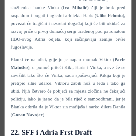
službenica banke Vinka (
Iva Mihalić
) čiji je brak pred
raspadom i bogati i ugledni arhitekta Haris (
Uliks Fehmiu
),
povezat će tragični i nesretni događaj koji će biti okidač za
razvoj priče u prvoj domaćoj seriji urađenoj pod patronatom
HBO-ovog Adria odjela, koji sačinjavaju zemlje bivše
Jugoslavije.
Blanki će na ulici, gdje ju je napao momak Viktor (
Pavle
Matuško
), u pomoć priteći Kiki, Haris i Vinka, a sve će se
završitit tako što će Vinka, sada spašavajući Kikija koji je
pretrpio silne udarce, Viktoru zabiti nož u leđa i tako ga
ubiti. Njih četvero će pobjeći sa mjesta zločina ne čekajući
policiju, iako je jasno da je bila riječ o samoodbrani, jer je
Blanka otkrila da je Viktor sin mafijaša i narko dilera Danila
(
Goran Navojec
).
22. SFF i Adria Frst Draft