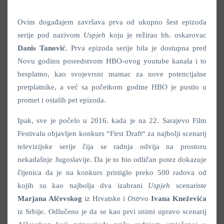
Ovim događajem završava prva od ukupno šest epizoda
serije pod nazivom
Uspjeh
koju je režirao bh. oskarovac
Danis Tanović
. Prva epizoda serije bila je dostupna pred
Novu godinu posredstvom HBO-ovog youtube kanala i to
besplatno, kao svojevrsni mamac za nove potencijalne
pretplatnike, a već sa početkom godine HBO je pustio u
promet i ostalih pet epizoda.
Ipak, sve je počelo u 2016. kada je na 22. Sarajevo Film
Festivalu objavljen konkurs “First Draft“ za najbolji scenarij
televizijske serije čija se radnja odvija na prostoru
nekadašnje Jugoslavije. Da je to bio odličan potez dokazuje
čijenica da je na konkurs pristiglo preko 500 radova od
kojih su kao najbolja dva izabrani
Uspjeh
scenariste
Marjana Alčevskog
iz Hrvatske i
Ostrvo
Ivana Kneževića
iz Srbije. Odlučeno je da se kao prvi snimi upravo scenarij