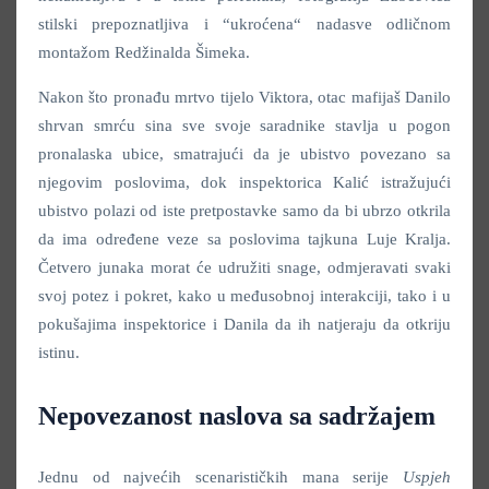
stilski prepoznatljiva i “ukroćena“ nadasve odličnom
montažom Redžinalda Šimeka.
Nakon što pronađu mrtvo tijelo Viktora, otac mafijaš Danilo
shrvan smrću sina sve svoje saradnike stavlja u pogon
pronalaska ubice, smatrajući da je ubistvo povezano sa
njegovim poslovima, dok inspektorica Kalić istražujući
ubistvo polazi od iste pretpostavke samo da bi ubrzo otkrila
da ima određene veze sa poslovima tajkuna Luje Kralja.
Četvero junaka morat će udružiti snage, odmjeravati svaki
svoj potez i pokret, kako u međusobnoj interakciji, tako i u
pokušajima inspektorice i Danila da ih natjeraju da otkriju
istinu.
Nepovezanost naslova sa sadržajem
Jednu od najvećih scenarističkih mana serije
Uspjeh