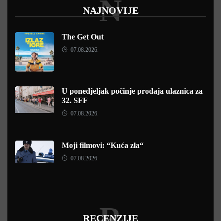
N
NAJNOVIJE
The Get Out
07.08.2026.
U ponedjeljak počinje prodaja ulaznica za
32. SFF
07.08.2026.
Moji filmovi: “Kuća zla“
07.08.2026.
R
RECENZIJE