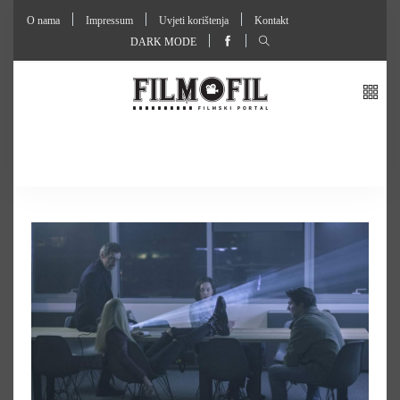
O nama
Impressum
Uvjeti korištenja
Kontakt
DARK MODE