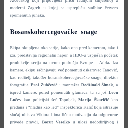
Alčevskog koji pripovijeda priču radnjom smješenoj u
moderni Zagreb u kojoj se isprepliću sudbine četvero
spomenutih junaka.
Bosanskohercegovačke snage
Ekipa okupljena oko serije, kako ona pred kamerom, tako i
iza, predstavlja regionalni napor, a HBO-u uspješan početak
produkcije serija na ovom području Evrope – Adria. Iza
kamere, ekipu sačinjavaju već pomenuti oskarovac Tanović,
kao reditelj, također bosanskohercegovačke snage, direktor
fotografije
Erol Zubčević
i montažer
Redžinald Šimek
, a
ispred kamere, pored pomenutih glumaca, tu su još
Leon
Lučev
kao policijski šef Topoljak,
Marija Škaričić
kao
predana i “hladna kao led“ inspektorica Kalić koja istražuje
slučaj ubistva Viktora i ima ličnu motivaciju da odgovorne
privede pravdi,
Borut Veselko
u ulozi nedodirljivog i