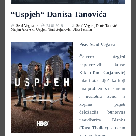
“Uspjeh“ Danisa Tanovića
Sead Vegara
28.01.2019.
Sead Vegara,
Danis Tanović,
Marjan Alcevski,
Uspjeh,
Toni Gojanović,
Uliks Fehmiu
Piše: Sead Vegara
Četvero naizgled
nepovezivih likova:
Kiki (
Toni Gojanović
)
mladi otac dječaka koji
ima problem sa astmom
i nesretnu ženu, a
kojima prijeti
deložacija, buntovna
tinejdžerica Blanka
(
Tara Thaller
) sa ocem
alkoholičarom,