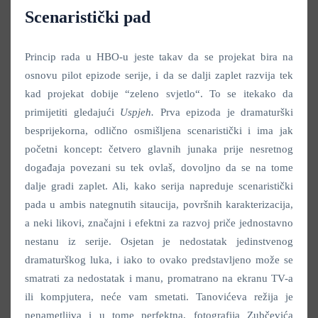
Scenaristički pad
Princip rada u HBO-u jeste takav da se projekat bira na
osnovu pilot epizode serije, i da se dalji zaplet razvija tek
kad projekat dobije “zeleno svjetlo“. To se itekako da
primijetiti gledajući
Uspjeh.
Prva epizoda je dramaturški
besprijekorna, odlično osmišljena scenaristički i ima jak
početni koncept: četvero glavnih junaka prije nesretnog
događaja povezani su tek ovlaš, dovoljno da se na tome
dalje gradi zaplet. Ali, kako serija napreduje scenaristički
pada u ambis nategnutih sitaucija, površnih karakterizacija,
a neki likovi, značajni i efektni za razvoj priče jednostavno
nestanu iz serije. Osjetan je nedostatak jedinstvenog
dramaturškog luka, i iako to ovako predstavljeno može se
smatrati za nedostatak i manu, promatrano na ekranu TV-a
ili kompjutera, neće vam smetati. Tanovićeva režija je
nenametljiva i u tome perfektna, fotografija Zubčevića