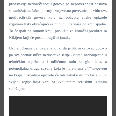
predstavlja nedorečenost i gotovo pa nepovezanost naslova
sa sadržajem. Iako, postoji svojevrsna poveznica u vidu tzv.
motivacijskih govora koje na početku svake epizode
izgovara Kiki obraćajući se publici i definiše pojam uspjeha.
To će ipak na samom kraju poslužiti za konačni preokret sa
Kikijem koji će postati tragični junak.
Uspjeh Danisa Tanovića je toliki da je bh. oskarovac gotovo
pa sve scenarističke nedostatke serije
Uspjeh
nadomjestio u
tehničkim aspektima i odličnom radu sa glumcima, a
potencijalna druga sezona koja je najavljena
cliffhangerom
na kraju posljednje epizode će biti itekako dobrodošla u TV
svijetu regije koja vapi za kvalitetnim serijskim igranim
sadržajem.