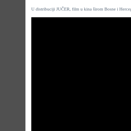
U distribuciji JUČER, film u kina širom Bosne i Hercego