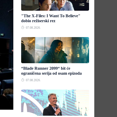
"The X-Files: I Want To Believe"
dobio režiserski rez
07.08.2026.
“Blade Runner 2099“ bit će
ograničena serija od osam epizoda
07.08.2026.