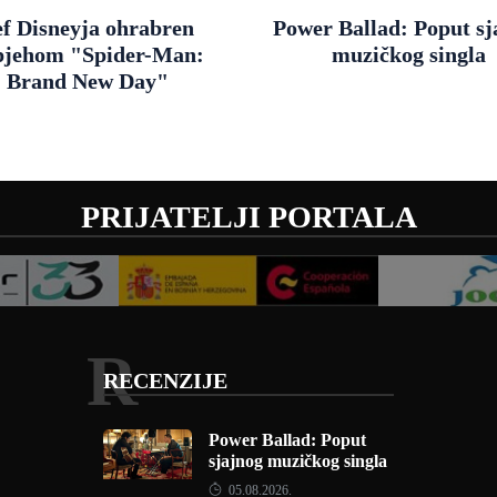
ef Disneyja ohrabren
Power Ballad: Poput sj
pjehom "Spider-Man:
muzičkog singla
Brand New Day"
PRIJATELJI PORTALA
R
RECENZIJE
Power Ballad: Poput
sjajnog muzičkog singla
05.08.2026.