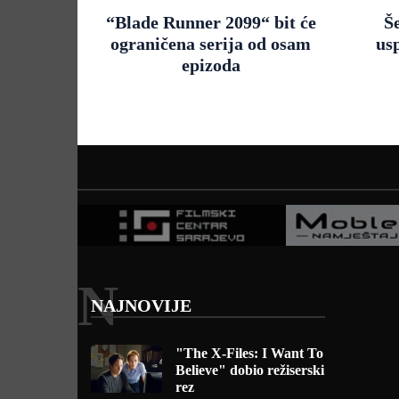
“Blade Runner 2099“ bit će
Š
ograničena serija od osam
us
epizoda
N
NAJNOVIJE
"The X-Files: I Want To
Believe" dobio režiserski
rez