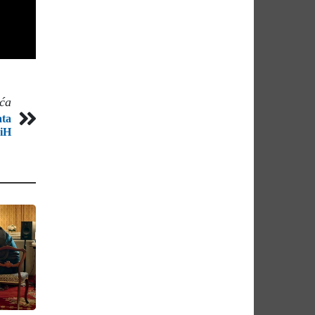
eća
ata
BiH