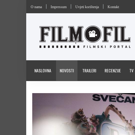
O nama
Impressum
Uvjeti korištenja
Kontakt
NASLOVNA
NOVOSTI
TRAILERI
RECENZIJE
TV