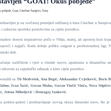
dstavljen “GOAT: Okus pobjede”
 pobjede,
Goat,
CineStar Sarajevo,
Sony
edstavljen je na svečanoj premijeri održanoj u kinu CineStar u Sarajevu
 i zabavnu sportsku pustolovinu za cijelu porodicu.
ation donosi inspirativnu priču o Viliju, maloj, ali upornoj kozi koja
veći i najjači. Kada dobije priliku zaigrati u profesionalnoj ligi, V
 timski duh.
nju različitosti i vjeri u vlastite snove, upakiranu u dinamičnu an
m izborom za zajednički odlazak u kino cijele porodice.
posudili su
Tit Medvešek, Ana Begić, Aleksandar Cvjetković, Boris B
Žlabur, Ivan Šarić, Goran Malus, Goran Vinčić Vinča, Nera Stipičev
ć, Jelena Miholjević
i
Domagoj Janković
.
ita poklon-paketi i predstavljanje novog okusa limunske trave, što je