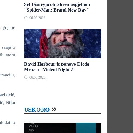
Šef Disneyja ohrabren uspjehom
"Spider-Man: Brand New Day"
06.08.2026.
, gdje je
 sanja o
ili mora
David Harbour je ponovo Djeda
Mraz u "Violent Night 2"
imaciju,
06.08.2026.
arberić,
ić, Niko
USKORO
 dodatno