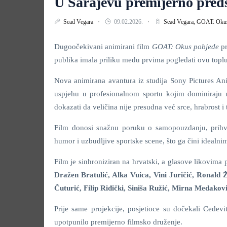
U Sarajevu premijerno pre
Sead Vegara
09.02.2026.
Sead Vegara,
GOAT: Okus
Dugoočekivani animirani film
GOAT: Okus pobjede
pr
publika imala priliku među prvima pogledati ovu toplu
Nova animirana avantura iz studija Sony Pictures Anim
uspjehu u profesionalnom sportu kojim dominiraju naj
dokazati da veličina nije presudna već srce, hrabrost i
Film donosi snažnu poruku o samopouzdanju, prihvaća
humor i uzbudljive sportske scene, što ga čini idealni
Film je sinhroniziran na hrvatski, a glasove likovima 
Dražen Bratulić, Alka Vuica, Vini Juričić, Ronald 
Čuturić, Filip Riđički, Siniša Ružić, Mirna Medakovi
Prije same projekcije, posjetioce su dočekali Cedev
upotpunilo premijerno filmsko druženje.