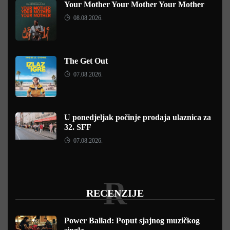
Your Mother Your Mother Your Mother
08.08.2026.
The Get Out
07.08.2026.
U ponedjeljak počinje prodaja ulaznica za
32. SFF
07.08.2026.
R
RECENZIJE
Power Ballad: Poput sjajnog muzičkog