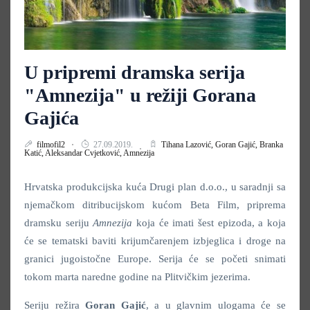
U pripremi dramska serija
"Amnezija" u režiji Gorana
Gajića
filmofil2
27.09.2019.
Tihana Lazović,
Goran Gajić,
Branka
Katić,
Aleksandar Cvjetković,
Amnezija
Hrvatska produkcijska kuća Drugi plan d.o.o., u saradnji sa
njemačkom ditribucijskom kućom Beta Film, priprema
dramsku seriju
Amnezija
koja će imati šest epizoda, a koja
će se tematski baviti krijumčarenjem izbjeglica i droge na
granici jugoistočne Europe. Serija će se početi snimati
tokom marta naredne godine na Plitvičkim jezerima.
Seriju režira
Goran Gajić
, a u glavnim ulogama će se