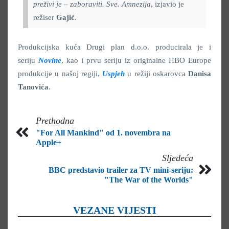
preživi je – zaboraviti. Sve. Amnezija
, izjavio je
režiser
Gajić
.
Produkcijska kuća Drugi plan d.o.o. producirala je i
seriju
Novine
, kao i prvu seriju iz originalne HBO Europe
produkcije u našoj regiji,
Uspjeh
u režiji oskarovca
Danisa
Tanovića
.
Prethodna
"For All Mankind" od 1. novembra na
Apple+
Sljedeća
BBC predstavio trailer za TV mini-seriju:
"The War of the Worlds"
VEZANE VIJESTI