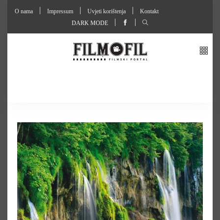
O nama
Impressum
Uvjeti korištenja
Kontakt
DARK MODE