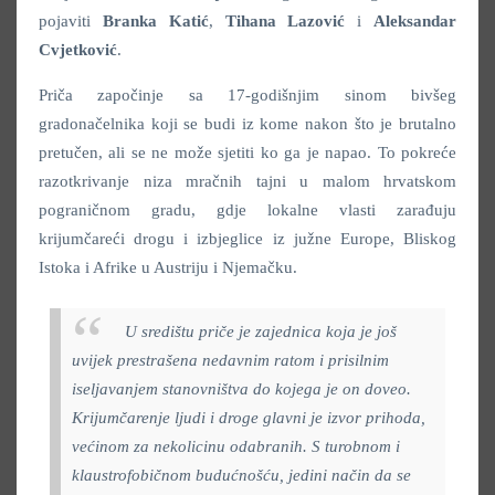
pojaviti
Branka Katić
,
Tihana Lazović
i
Aleksandar
Cvjetković
.
Priča započinje sa 17-godišnjim sinom bivšeg
gradonačelnika koji se budi iz kome nakon što je brutalno
pretučen, ali se ne može sjetiti ko ga je napao. To pokreće
razotkrivanje niza mračnih tajni u malom hrvatskom
pograničnom gradu, gdje lokalne vlasti zarađuju
krijumčareći drogu i izbjeglice iz južne Europe, Bliskog
Istoka i Afrike u Austriju i Njemačku.
U središtu priče je zajednica koja je još
uvijek prestrašena nedavnim ratom i prisilnim
iseljavanjem stanovništva do kojega je on doveo.
Krijumčarenje ljudi i droge glavni je izvor prihoda,
većinom za nekolicinu odabranih. S turobnom i
klaustrofobičnom budućnošću, jedini način da se