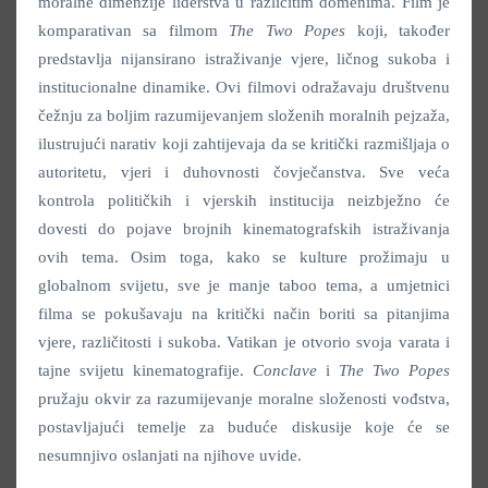
moralne dimenzije liderstva u različitim domenima. Film je
komparativan sa filmom
The Two Popes
koji, također
predstavlja nijansirano istraživanje vjere, ličnog sukoba i
institucionalne dinamike. Ovi filmovi odražavaju društvenu
čežnju za boljim razumijevanjem složenih moralnih pejzaža,
ilustrujući narativ koji zahtijevaja da se kritički razmišljaja o
autoritetu, vjeri i duhovnosti čovječanstva. Sve veća
kontrola političkih i vjerskih institucija neizbježno će
dovesti do pojave brojnih kinematografskih istraživanja
ovih tema. Osim toga, kako se kulture prožimaju u
globalnom svijetu, sve je manje taboo tema, a umjetnici
filma se pokušavaju na kritički način boriti sa pitanjima
vjere, različitosti i sukoba. Vatikan je otvorio svoja varata i
tajne svijetu kinematografije.
Conclave
i
The Two Popes
pružaju okvir za razumijevanje moralne složenosti vođstva,
postavljajući temelje za buduće diskusije koje će se
nesumnjivo oslanjati na njihove uvide.