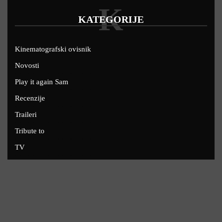
K
KATEGORIJE
Kinematografski ovisnik
Novosti
Play it again Sam
Recenzije
Traileri
Tribute to
TV
U kinima
Uskoro
Copyright © 2022 - Filmofil