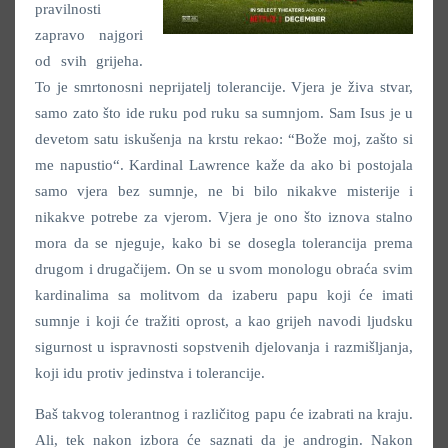
pravilnosti
zapravo najgori
od svih grijeha.
To je smrtonosni neprijatelj tolerancije. Vjera je živa stvar,
samo zato što ide ruku pod ruku sa sumnjom. Sam Isus je u
devetom satu iskušenja na krstu rekao: “Bože moj, zašto si
me napustio“. Kardinal Lawrence kaže da ako bi postojala
samo vjera bez sumnje, ne bi bilo nikakve misterije i
nikakve potrebe za vjerom. Vjera je ono što iznova stalno
mora da se njeguje, kako bi se dosegla tolerancija prema
drugom i drugačijem. On se u svom monologu obraća svim
kardinalima sa molitvom da izaberu papu koji će imati
sumnje i koji će tražiti oprost, a kao grijeh navodi ljudsku
sigurnost u ispravnosti sopstvenih djelovanja i razmišljanja,
koji idu protiv jedinstva i tolerancije.
Baš takvog tolerantnog i različitog papu će izabrati na kraju.
Ali, tek nakon izbora će saznati da je androgin. Nakon