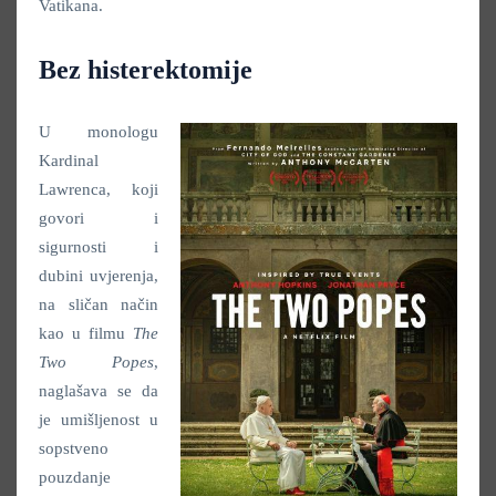
Vatikana.
Bez histerektomije
U monologu
Kardinal
Lawrenca, koji
govori i
sigurnosti i
dubini uvjerenja,
na sličan način
kao u filmu
The
Two Popes
,
naglašava se da
je umišljenost u
sopstveno
pouzdanje