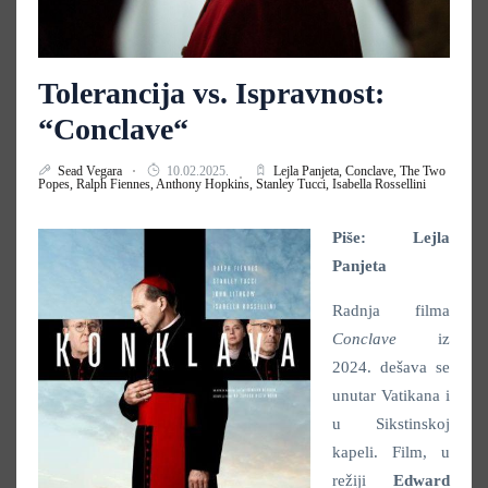
Tolerancija vs. Ispravnost:
“Conclave“
Sead Vegara
10.02.2025.
Lejla Panjeta,
Conclave,
The Two
Popes,
Ralph Fiennes,
Anthony Hopkins,
Stanley Tucci,
Isabella Rossellini
Piše: Lejla
Panjeta
Radnja filma
Conclave
iz
2024. dešava se
unutar Vatikana i
u Sikstinskoj
kapeli. Film, u
režiji
Edward