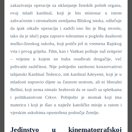
zakazivanja operacije za uklanjanje ženskih polnih organa,
ovaj mladi kardinal, koji je bio misionar u ratom
zahvaćenim i siromašnim zemljama Bliskog istoka, odlučuje
da ipak otkaže operaciju i zadrži ono što je Bog stvorio,
tako da je idući papa zapravo tolerantan u pogledu dualnosti
muško-ženskog sukoba, koji potiče još iz vremena Rajskog
vrta i prvog grijeha. Film, kao i Vatikan poštuje naš
zeitgeist
– vrijeme u kojem ne traba osuđivati drugačije, već
prihvatiti različitost. Nije pobijedio ratoborni konzervativni
talijanski Kardinal Tedesco, niti kardinal Adeyemi, koji je u
mladosti napravio dijete sa časnom sestrom, ali ni liberalni
Bellini, koji nema nimalo hrabrosti da se suoči sa spletkama
i politikanstvom Crkve. Pobijedio je momak koji ima
matericu i koji je išao u najteže katoličke misije u ratom i
vjerskim sukobima opustošena područja Zemlje.
Jedinstvo u kinematografskoj