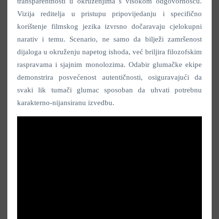
transparentnosti u okruženjima s visokom odgovornošću.
Vizija reditelja u pristupu pripovijedanju i specifično
korištenje filmskog jezika izvrsno dočaravaju cjelokupni
narativ i temu. Scenario, ne samo da bilježi zamršenost
dijaloga u okruženju napetog ishoda, već briljira filozofskim
raspravama i sjajnim monolozima. Odabir glumačke ekipe
demonstrira posvećenost autentičnosti, osiguravajući da
svaki lik tumači glumac sposoban da uhvati potrebnu
karakterno-nijansiranu izvedbu.