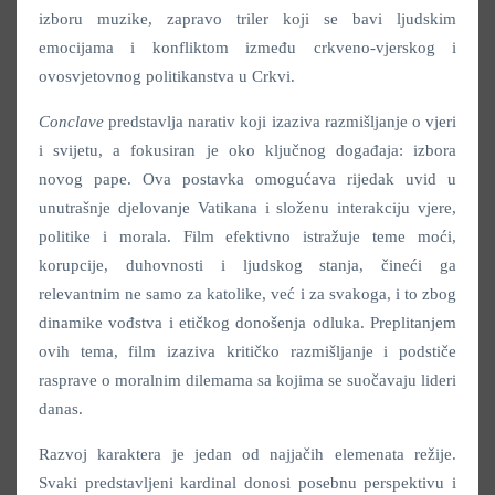
izboru muzike, zapravo triler koji se bavi ljudskim
emocijama i konfliktom između crkveno-vjerskog i
ovosvjetovnog politikanstva u Crkvi.
Conclave
predstavlja narativ koji izaziva razmišljanje o vjeri
i svijetu, a fokusiran je oko ključnog događaja: izbora
novog pape. Ova postavka omogućava rijedak uvid u
unutrašnje djelovanje Vatikana i složenu interakciju vjere,
politike i morala. Film efektivno istražuje teme moći,
korupcije, duhovnosti i ljudskog stanja, čineći ga
relevantnim ne samo za katolike, već i za svakoga, i to zbog
dinamike vođstva i etičkog donošenja odluka. Preplitanjem
ovih tema, film izaziva kritičko razmišljanje i podstiče
rasprave o moralnim dilemama sa kojima se suočavaju lideri
danas.
Razvoj karaktera je jedan od najjačih elemenata režije.
Svaki predstavljeni kardinal donosi posebnu perspektivu i