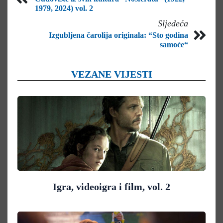
1979, 2024) vol. 2
Sljedeća
Izgubljena čarolija originala: “Sto godina
samoće“
VEZANE VIJESTI
Igra, videoigra i film, vol. 2