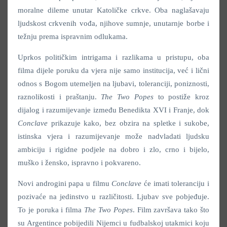
moralne dileme unutar Katoličke crkve. Oba naglašavaju
ljudskost crkvenih vođa, njihove sumnje, unutarnje borbe i
težnju prema ispravnim odlukama.
Uprkos političkim intrigama i razlikama u pristupu, oba
filma dijele poruku da vjera nije samo institucija, već i lični
odnos s Bogom utemeljen na ljubavi, toleranciji, poniznosti,
raznolikosti i praštanju.
The Two Popes
to postiže kroz
dijalog i razumijevanje između Benedikta XVI i Franje, dok
Conclave
prikazuje kako, bez obzira na spletke i sukobe,
istinska vjera i razumijevanje može nadvladati ljudsku
ambiciju i rigidne podjele na dobro i zlo, crno i bijelo,
muško i žensko, ispravno i pokvareno.
Novi androgini papa u filmu
Conclave
će imati toleranciju i
pozivaće na jedinstvo u različitosti. Ljubav sve pobjeđuje.
To je poruka i filma
The Two Popes
. Film završava tako što
su Argentince pobijedili Nijemci u fudbalskoj utakmici koju