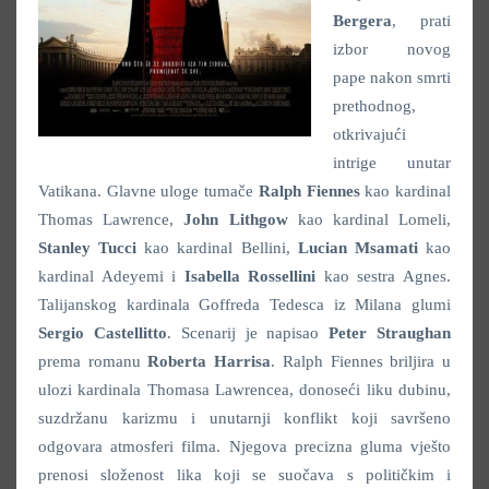
Bergera
, prati
izbor novog
pape nakon smrti
prethodnog,
otkrivajući
intrige unutar
Vatikana. Glavne uloge tumače
Ralph Fiennes
kao kardinal
Thomas Lawrence,
John Lithgow
kao kardinal Lomeli,
Stanley Tucci
kao kardinal Bellini,
Lucian Msamati
kao
kardinal Adeyemi i
Isabella Rossellini
kao sestra Agnes.
Talijanskog kardinala Goffreda Tedesca iz Milana glumi
Sergio Castellitto
. Scenarij je napisao
Peter Straughan
prema romanu
Roberta Harrisa
. Ralph Fiennes briljira u
ulozi kardinala Thomasa Lawrencea, donoseći liku dubinu,
suzdržanu karizmu i unutarnji konflikt koji savršeno
odgovara atmosferi filma. Njegova precizna gluma vješto
prenosi složenost lika koji se suočava s političkim i