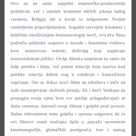
Ovo su ne samo uspješni umjetničko-producentski
poduhvati, već i smislen komentar etičkih pitanja našeg
vremena. Religija ide u korak sa
zeitgeistom
. Svojim
zanimljivim pripovijedanjem, bogatim razvojem karaktera i
kritičkim istraživanjem fenomenologije moći, ova dva filma
podstiču suštinske rasprave o moralu i fenomenu vođstva,
kroz neminovan estetski doživljaj koji uspjevaju
transcendetirati publici. Ovdje filmska umjetnost ne samo da
šalje poruku i ideju, već putem emocije koju izaziva kod
publike ostavlja dubok trag u estetkom i katarzičnom
osjećanju. Oni su dokaz moći filma da odražava i utiče na
naše razumijevanje složenih pitanja. Ali i moći Vatikana da
propagira svoju vjeru kroz sve medije prilagođavajući se
duhu vremena, iznoseći svoje dileme i grijehe pred javnost.
Stalna relevantnost teme grijeha i oprosta osigurava da će
ovi filmovi ostati značajna djela u pejzažu savremene
kinematografije, glumačkih postignuća, kao i samog