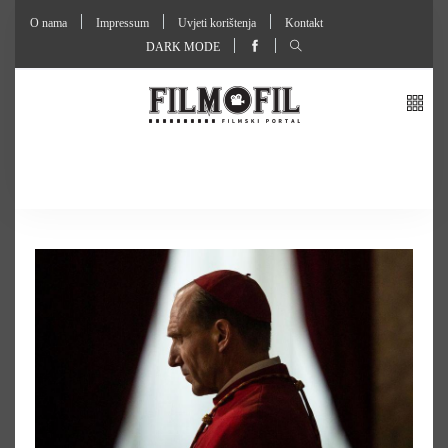
O nama
Impressum
Uvjeti korištenja
Kontakt
DARK MODE