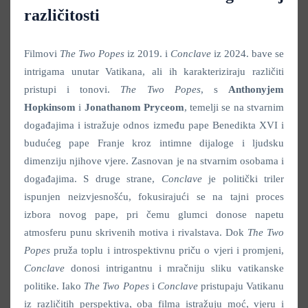
različitosti
Filmovi
The Two Popes
iz 2019. i
Conclave
iz 2024. bave se
intrigama unutar Vatikana, ali ih karakteriziraju različiti
pristupi i tonovi.
The Two Popes
, s
Anthonyjem
Hopkinsom
i
Jonathanom Pryceom
, temelji se na stvarnim
događajima i istražuje odnos između pape Benedikta XVI i
budućeg pape Franje kroz intimne dijaloge i ljudsku
dimenziju njihove vjere. Zasnovan je na stvarnim osobama i
događajima. S druge strane,
Conclave
je politički triler
ispunjen neizvjesnošću, fokusirajući se na tajni proces
izbora novog pape, pri čemu glumci donose napetu
atmosferu punu skrivenih motiva i rivalstava. Dok
The Two
Popes
pruža toplu i introspektivnu priču o vjeri i promjeni,
Conclave
donosi intrigantnu i mračniju sliku vatikanske
politike. Iako
The Two Popes
i
Conclave
pristupaju Vatikanu
iz različitih perspektiva, oba filma istražuju moć, vjeru i