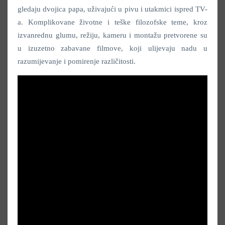
gledaju dvojica papa, uživajući u pivu i utakmici ispred TV-
a. Komplikovane životne i teške filozofske teme, kroz
izvanrednu glumu, režiju, kameru i montažu pretvorene su
u izuzetno zabavane filmove, koji ulijevaju nadu u
razumijevanje i pomirenje različitosti.