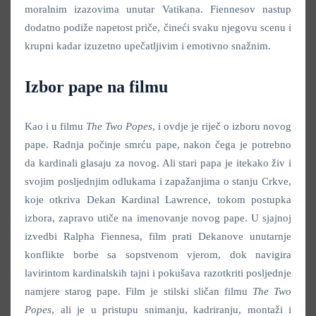
moralnim izazovima unutar Vatikana. Fiennesov nastup
dodatno podiže napetost priče, čineći svaku njegovu scenu i
krupni kadar izuzetno upečatljivim i emotivno snažnim.
Izbor pape na filmu
Kao i u filmu
The Two Popes
, i ovdje je riječ o izboru novog
pape. Radnja počinje smrću pape, nakon čega je potrebno
da kardinali glasaju za novog. Ali stari papa je itekako živ i
svojim posljednjim odlukama i zapažanjima o stanju Crkve,
koje otkriva Dekan Kardinal Lawrence, tokom postupka
izbora, zapravo utiče na imenovanje novog pape. U sjajnoj
izvedbi Ralpha Fiennesa, film prati Dekanove unutarnje
konflikte borbe sa sopstvenom vjerom, dok navigira
lavirintom kardinalskih tajni i pokušava razotkriti posljednje
namjere starog pape. Film je stilski sličan filmu
The Two
Popes
, ali je u pristupu snimanju, kadriranju, montaži i