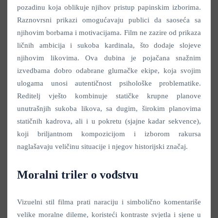
pozadinu koja oblikuje njihov pristup papinskim izborima.
Raznovrsni prikazi omogućavaju publici da saoseća sa
njihovim borbama i motivacijama. Film ne zazire od prikaza
ličnih ambicija i sukoba kardinala, što dodaje slojeve
njihovim likovima. Ova dubina je pojačana snažnim
izvedbama dobro odabrane glumačke ekipe, koja svojim
ulogama unosi autentičnost psihološke problematike.
Reditelj vješto kombinuje statičke krupne planove
unutrašnjih sukoba likova, sa dugim, širokim planovima
statičnih kadrova, ali i u pokretu (sjajne kadar sekvence),
koji briljantnom kompozicijom i izborom rakursa
naglašavaju veličinu situacije i njegov historijski značaj.
Moralni triler o vođstvu
Vizuelni stil filma prati naraciju i simbolično komentariše
velike moralne dileme, koristeći kontraste svjetla i sjene u