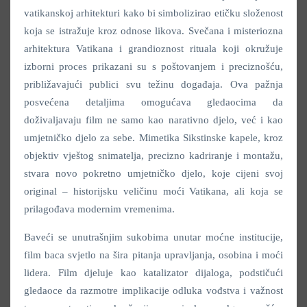
vatikanskoj arhitekturi kako bi simbolizirao etičku složenost
koja se istražuje kroz odnose likova. Svečana i misteriozna
arhitektura Vatikana i grandioznost rituala koji okružuje
izborni proces prikazani su s poštovanjem i preciznošću,
približavajući publici svu težinu događaja. Ova pažnja
posvećena detaljima omogućava gledaocima da
doživaljavaju film ne samo kao narativno djelo, već i kao
umjetničko djelo za sebe. Mimetika Sikstinske kapele, kroz
objektiv vještog snimatelja, precizno kadriranje i montažu,
stvara novo pokretno umjetničko djelo, koje cijeni svoj
original – historijsku veličinu moći Vatikana, ali koja se
prilagođava modernim vremenima.
Baveći se unutrašnjim sukobima unutar moćne institucije,
film baca svjetlo na šira pitanja upravljanja, osobina i moći
lidera. Film djeluje kao katalizator dijaloga, podstičući
gledaoce da razmotre implikacije odluka vođstva i važnost