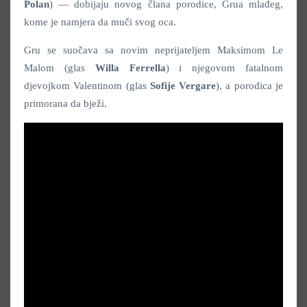
Polan
) — dobijaju novog člana porodice, Grua mlađeg,
kome je namjera da muči svog oca.
Gru se suočava sa novim neprijateljem Maksimom Le
Malom (glas
Willa Ferrella
) i njegovom fatalnom
djevojkom Valentinom (glas
Sofije Vergare
), a porodica je
primorana da bježi.