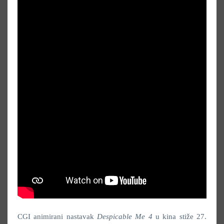
CGI animirani nastavak
Despicable Me 4
u kina stiže 27.