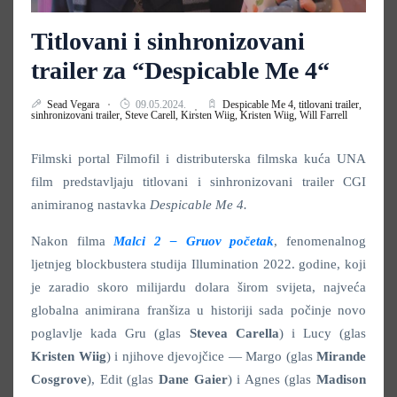
Titlovani i sinhronizovani
trailer za “Despicable Me 4“
Sead Vegara
09.05.2024.
Despicable Me 4,
titlovani trailer,
sinhronizovani trailer,
Steve Carell,
Kirsten Wiig,
Kristen Wiig,
Will Farrell
Filmski portal Filmofil i distributerska filmska kuća UNA
film predstavljaju titlovani i sinhronizovani trailer CGI
animiranog nastavka
Despicable Me 4.
Nakon filma
Malci 2 – Gruov početak
, fenomenalnog
ljetnjeg blockbustera studija Illumination 2022. godine, koji
je zaradio skoro milijardu dolara širom svijeta, najveća
globalna animirana franšiza u historiji sada počinje novo
poglavlje kada Gru (glas
Stevea Carella
) i Lucy (glas
Kristen Wiig
) i njihove djevojčice — Margo (glas
Mirande
Cosgrove
), Edit (glas
Dane Gaier
) i Agnes (glas
Madison