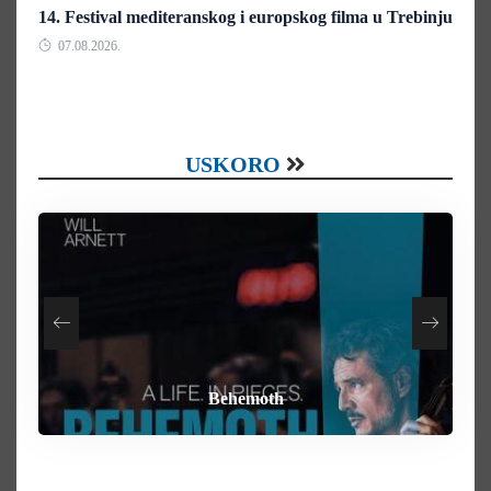
14. Festival mediteranskog i europskog filma u Trebinju
07.08.2026.
USKORO
How To Rob A Bank
Heart of the Beast
By Any Means
Behemoth