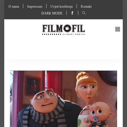
O nama
Impressum
Uvjeti korištenja
Kontakt
DARK MODE