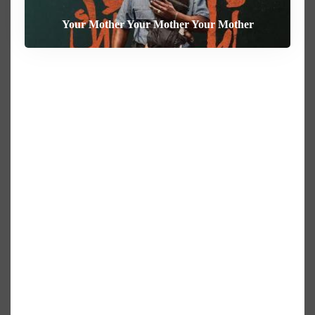
Your Mother Your Mother Your Mother
Heart of the Beast
The Weight
Behemoth