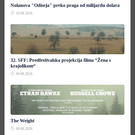
Nolanova "Odiseja" preko praga od milijardu dolara
10.08.2026.
32. SFF: Predfestivalska projekcija filma “Žena s
krajolikom“
09.08.2026.
The Weight
09.08.2026.