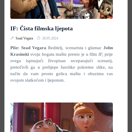
IF: Čista filmska ljepota
Sead Vegara
28.05.2024.
Piše: Sead Vegara
Reditelj, scenarista i glumac
John
Krasinski
svoju bogatu maštu prenio je u film
IF,
prije
svega ispisujući živopisan srceparajući scenarij,
pretočivši ga u prelijepe šarolike pokretne slike,
na
način da vam prosto golica maštu i obuzima vas
svojom slatkoćom i ljepotom.