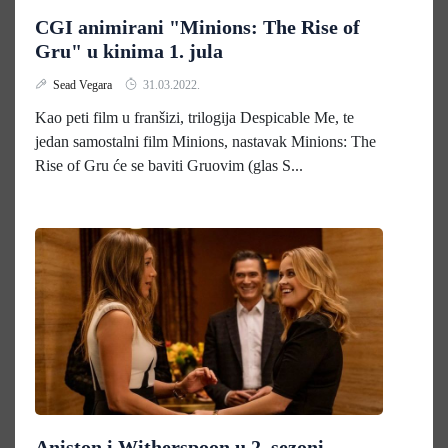
CGI animirani "Minions: The Rise of
Gru" u kinima 1. jula
Sead Vegara
31.03.2022.
Kao peti film u franšizi, trilogija Despicable Me, te
jedan samostalni film Minions, nastavak Minions: The
Rise of Gru će se baviti Gruovim (glas S...
Aniston i Witherspoon u 2. sezoni