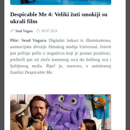
Despicable Me 4: Veliki žuti smokiji su
ukrali film
Sead Vegara
09.07.2024.
Piše: Sead Vegara
Digitalni lutkari iz Illuminationa,
animacijske divizije filmskog studija Universal, četvrti
put pričaju priču o negativcu koji je postao pozitivac,
prešavši put od zloće kamenog srca do brižnog oca i
ljubljenog muža. Riječ je, naravno, o animiranoj
franšizi
Despicable Me.