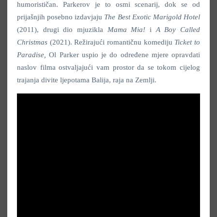
humorističan. Parkerov je to osmi scenarij, dok se od
prijašnjih posebno izdavjaju
The Best Exotic Marigold Hotel
(2011), drugi dio mjuzikla
Mama Mia!
i
A Boy Called
Christmas
(2021). Režirajući romantičnu komediju
Ticket to
Paradise,
Ol Parker uspio je do određene mjere opravdati
naslov filma ostvaljajući vam prostor da se tokom cijelog
trajanja divite ljepotama Balija, raja na Zemlji.