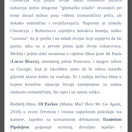
Clooneyja koji poput dvoje starih uhodanih jazzera
nabacuju jedno drugome “glumačke solaže“ stvarajući pri
tome dosad milion puta viđenu (romantičnu) priču, ali
itekako autentičnu i osvježavajuću. Naprosto je između
Clooneyja i Robertsove osjetljiva itekakva hemija, toliko
“zarazna“ da je prešla i na mladi dvojac koji uspijeva da im
parira, iako su u prvom planu ipak dvoje oskarovaca.
Možda i jedini slabi momenat u cijelom filmu jeste lik Paula
(
Lucas Bravo),
smotanog pilota Francuza, i njegov odnos
sa Georgie, koji je iskorišten samo da bi odnos između
glavnih aktera dobio na značaju. To i zadnja trećina filma u
kojem komične situacije bivaju zamijenjene sa onima
slatkasto-romantičnim, što opet i ne smeta toliko.
Reditelj filma,
Ol Parker
(
Mama Mia! Here We Go Again,
2018) u svom četvrtom i veoma uspješnom pokušaju iza
kamere, zajedno sa scenaristom debitantom
Danielom
Pipskijem
potpisuje scenarij, dovoljno lepršav i