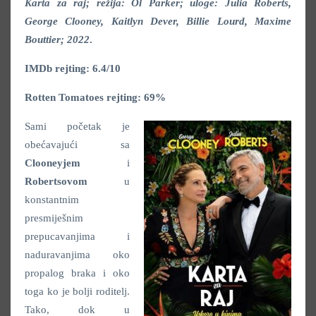
Karta za raj; režija: Ol Parker; uloge: Julia Roberts,
George Clooney, Kaitlyn Dever, Billie Lourd, Maxime
Bouttier; 2022
.
IMDb rejting: 6.4/10
Rotten Tomatoes rejting: 69%
Sami početak je
obećavajući sa
Clooneyjem
i
Robertsovom
u
konstantnim
presmiješnim
prepucavanjima i
naduravanjima oko
propalog braka i oko
toga ko je bolji roditelj.
Tako, dok u