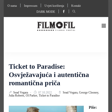
O nama
Impressum
Uvjeti korištenja
Kontakt
DARK MODE
Ticket to Paradise:
Osvježavajuća i autentična
romantična priča
Sead Vegara
07.10.2022.
Sead Vegara,
George Clooney,
Julia Roberts,
Ol Parker,
Ticket to Paradise
Piše: