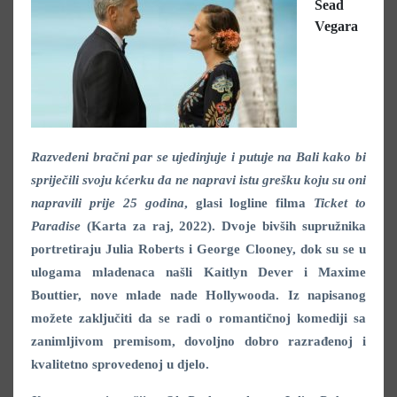
Sead
Vegara
Razvedeni bračni par se ujedinjuje i putuje na Bali kako bi
spriječili svoju kćerku da ne napravi istu grešku koju su oni
napravili prije 25 godina
, glasi logline filma
Ticket to
Paradise
(Karta za raj, 2022). Dvoje bivših supružnika
portretiraju Julia Roberts i George Clooney, dok su se u
ulogama mladenaca našli Kaitlyn Dever i Maxime
Bouttier, nove mlade nade Hollywooda. Iz napisanog
možete zaključiti da se radi o romantičnoj komediji sa
zanimljivom premisom, dovoljno dobro razrađenoj i
kvalitetno sprovedenoj u djelo.