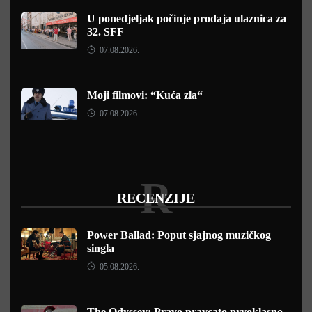
U ponedjeljak počinje prodaja ulaznica za
32. SFF
07.08.2026.
Moji filmovi: “Kuća zla“
07.08.2026.
R
RECENZIJE
Power Ballad: Poput sjajnog muzičkog
singla
05.08.2026.
The Odyssey: Pravo pravcato prvoklasno