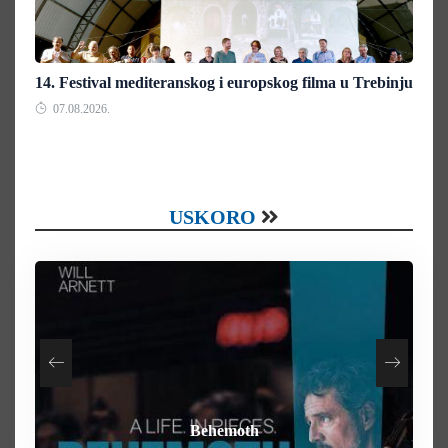
14. Festival mediteranskog i europskog filma u Trebinju
07.08.2026.
USKORO
How To Rob A Bank
Heart of the Beast
By Any Means
Behemoth