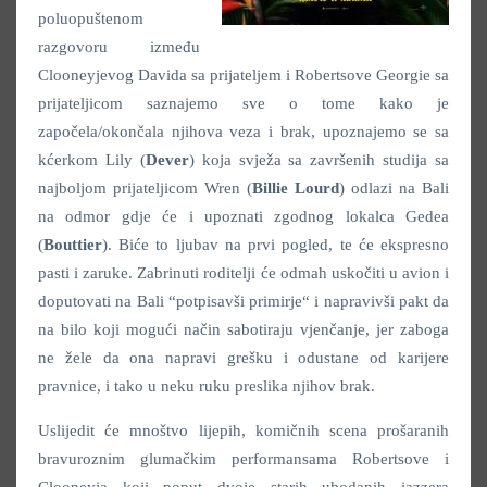
poluopuštenom
razgovoru između
Clooneyjevog Davida sa prijateljem i Robertsove Georgie sa
prijateljicom saznajemo sve o tome kako je
započela/okončala njihova veza i brak, upoznajemo se sa
kćerkom Lily (
Dever
) koja svježa sa završenih studija sa
najboljom prijateljicom Wren (
Billie Lourd
) odlazi na Bali
na odmor gdje će i upoznati zgodnog lokalca Gedea
(
Bouttier
). Biće to ljubav na prvi pogled, te će ekspresno
pasti i zaruke. Zabrinuti roditelji će odmah uskočiti u avion i
doputovati na Bali “potpisavši primirje“ i napravivši pakt da
na bilo koji mogući način sabotiraju vjenčanje, jer zaboga
ne žele da ona napravi grešku i odustane od karijere
pravnice, i tako u neku ruku preslika njihov brak.
Uslijedit će mnoštvo lijepih, komičnih scena prošaranih
bravuroznim glumačkim performansama Robertsove i