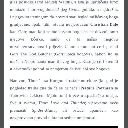
glas posudio sami reditelj Waititi), a ista je upriličena kroz
montažu Thorovog dotadašnjeg života, gubitkom najdražih,
i njegovim treningom da povrati stari izgled mišićavog boga
grmljavine. Ipak, film otvara nevjerovatni
Christian Bale
kao Gorr, otac koji se moli svom bogu da ne dozvoli smrt
njegove kćerke, samo da bi našao njegovu
nezainteresovanost i prijezir. U tom momentu će i postati
Gorr The God Butcher (Gorr ubica bogova), nakon što sa
mačem Nekromanta usmrti svog boga. Kasnije će i krenuti
u osvetnički pohod sa namjerom da istrijebi sve bogove.
Naravno, Thor će sa Korgom i ostatkom ekipe (ko god je
pogledao trailer zna da će se tu naći i
Natalie Portman
sa
Thorovim čekićem Mjolnirom) kreće u spasilačku misiju.
Sve u svemu,
Thor: Love and Thunder,
vjerovatno neće
premašiti
Spider-Mana,
ali ostaće upamćen kao
nevjerovatan provod u hramu sedme umjetnosti.