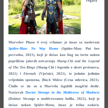
Vegara
Marvelov Phase 4 svoj vrhunac je imao sa naslovom
Spider-Man: No Way Home
(Spider-Man: Put bez
povratka, 2021), koji je došao kao šlag na tortu nakon
poprilično jalovih ostvarenja
Shang-Chi and the Legend
of The Ten Rings
(Shang-Chi i legenda o deset prstenova,
2021) i
Eternals
(Vječnici, 2021), te jednim jedinim
vrijednim spomena,
Black Widow
(Crna udovica, 2021).
Činilo se da su u Marvelu izgubili magični dodir.
Nastavak
Doctor Strange in the Multiverse of Madness
(Doktor Strange u multiverzumu ludila, 2022), koji je
došao nakon
Spider-Mana,
imao je tešku zadaću.