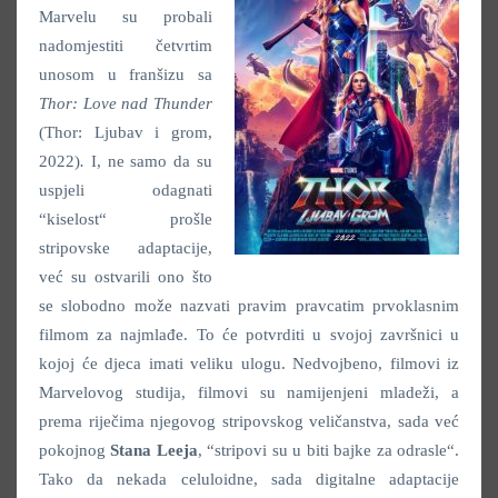
Marvelu su probali
nadomjestiti četvrtim
unosom u franšizu sa
Thor: Love nad Thunder
(Thor: Ljubav i grom,
2022)
.
I, ne samo da su
uspjeli odagnati
“kiselost“ prošle
stripovske adaptacije,
već su ostvarili ono što
se slobodno može nazvati pravim pravcatim prvoklasnim
filmom za najmlađe. To će potvrditi u svojoj završnici u
kojoj će djeca imati veliku ulogu. Nedvojbeno, filmovi iz
Marvelovog studija, filmovi su namijenjeni mladeži, a
prema riječima njegovog stripovskog veličanstva, sada već
pokojnog
Stana Leeja
, “stripovi su u biti bajke za odrasle“.
Tako da nekada celuloidne, sada digitalne adaptacije