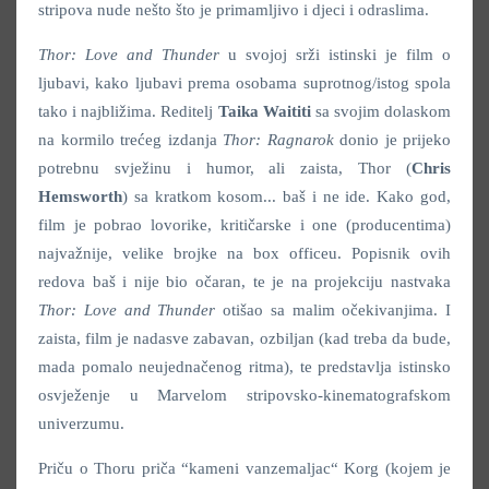
stripova nude nešto što je primamljivo i djeci i odraslima.
Thor: Love and Thunder
u svojoj srži istinski je film o
ljubavi, kako ljubavi prema osobama suprotnog/istog spola
tako i najbližima. Reditelj
Taika Waititi
sa svojim dolaskom
na kormilo trećeg izdanja
Thor: Ragnarok
donio je prijeko
potrebnu svježinu i humor, ali zaista, Thor (
Chris
Hemsworth
) sa kratkom kosom... baš i ne ide. Kako god,
film je pobrao lovorike, kritičarske i one (producentima)
najvažnije, velike brojke na box officeu. Popisnik ovih
redova baš i nije bio očaran, te je na projekciju nastvaka
Thor: Love and Thunder
otišao sa malim očekivanjima. I
zaista, film je nadasve zabavan, ozbiljan (kad treba da bude,
mada pomalo neujednačenog ritma), te predstavlja istinsko
osvježenje u Marvelom stripovsko-kinematografskom
univerzumu.
Priču o Thoru priča “kameni vanzemaljac“ Korg (kojem je