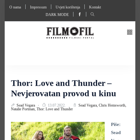
O nama
Impressum
Uvjeti korištenja
Kontakt
DARK MODE
Thor: Love and Thunder –
Nevjerovatan provod u kinu
Sead Vegara
13.07.2022.
Sead Vegara,
Chris Hemsworth,
Natalie Portman,
Thor: Love and Thunder
Piše:
Sead