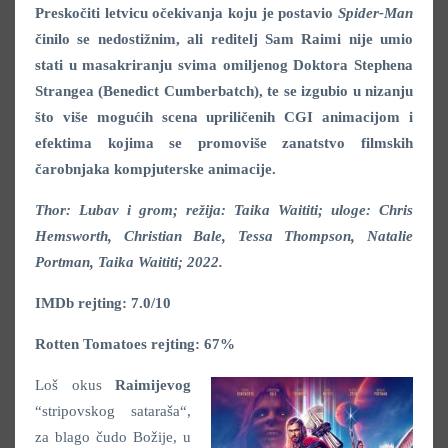
Preskočiti letvicu očekivanja koju je postavio
Spider-Man
činilo se nedostižnim, ali reditelj Sam Raimi nije umio
stati u masakriranju svima omiljenog Doktora Stephena
Strangea (Benedict Cumberbatch), te se izgubio u nizanju
što više mogućih scena upriličenih CGI animacijom i
efektima kojima se promoviše zanatstvo filmskih
čarobnjaka kompjuterske animacije.
Thor: Lubav i grom; režija: Taika Waititi; uloge: Chris
Hemsworth, Christian Bale, Tessa Thompson, Natalie
Portman, Taika Waititi; 2022.
IMDb rejting: 7.0/10
Rotten Tomatoes rejting: 67%
Loš okus
Raimijevog
“stripovskog sataraša“,
za blago čudo Božije, u