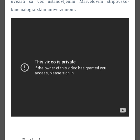
uvezati sa već ustanovljenim Marvelovim stripovsko-
kinematografskim univerzumom.