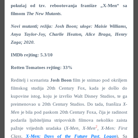
pokušaj od tzv. rebootovanja franšize „X-Men“ sa
filmom
The New Mutants.
Novi mutanti; režija: Josh Boon; uloge: Maisie Williams,
Anya Taylor-Joy, Charlie Heaton, Alice Braga, Henry
Zaga; 2020.
IMDb rejting: 5.3/10
Rotten Tomatoes rejting: 33%
Reditelj i scenarista
Josh Boon
film je snimao pod okriljem
filmskog studija 20th Century Fox, kada je došlo do
kupovine istog, koju je izvršio Walt Disney Studios, te ga
preimenovao u 20th Century Studios. Do tada, franšiza
X-
Men
je bila pod paskom 20th Century Foxa, čija je radinost
podarila ljubiteljima stripovskih filmova nekoliko zaista
2
pažnje vrijednih uradaka (
X-Men, X-Men
, X-Men: First
Class,
X-Men: Days of the Future Past
,
Logan
). Sa