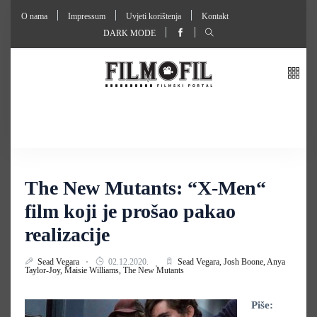
O nama
Impressum
Uvjeti korištenja
Kontakt
DARK MODE
The New Mutants: “X-Men“
film koji je prošao pakao
realizacije
Sead Vegara
02.12.2020.
Sead Vegara,
Josh Boone,
Anya
Taylor-Joy,
Maisie Williams,
The New Mutants
Piše: