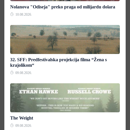
Nolanova "Odiseja" preko praga od milijardu dolara
10.08.2026.
32. SFF: Predfestivalska projekcija filma “Žena s
krajolikom“
09.08.2026.
The Weight
09.08.2026.