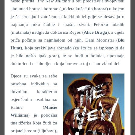
nešto profita.
The New Mutants
u biti predstavlja svojevrsni
„hounted house“ hororac („ukleta kuća“ tip horora) u kojem
je šestero ljudi zatočeno u kući/bolnici gdje se dešavaju u
najmanju ruku čudne i strašne stvari. Petorku mladih
(mutanata) nadgleda doktorica Reyes (
Alice Braga
), a cijela
priča počinje sa najmlađom od njih, Dani Moonstar (
Blu
Hunt
), koja preživljava tornado (za što će se ispostaviti da
je bilo nešto ipak gore), te se budi u bolnici, upoznaje
doktoricu i ostalu djecu koja borave u toj ustanovi/bolnici.
Djeca su svaka za sebe
posebna individua sa
dovoljno karakterno
osjenčenim osobinama:
Rahne (
Maisie
Williams
) je pobožna
tinejdžerka koja žudi za
prijateljstvom (i ljubavi),