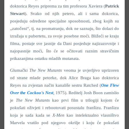
doktorica Reyes priprema za tim profesora Xaviera (
Patrick
Stewart
). Svako od njih petero, ali i sama dokorica,
posjeduju određene specijalne sposobnosti, zbog kojih su
„zatočeni“, tj. na promatranju, dok ne saznaju, što dolazi do
izražaja u pubertetu, za svoje posebne moći. Bližeći se kraju
filma, postaje sve jasnije da Dani posjeduje najizazovnije i
najopasnije moći, što će se očitovati raznim stravičnim
prikazanjima ostatku mladih mutanata.
Glumački
The New Mutants
veoma je uvjerljivo uprizoren
od strane mlade petorke, dok Alice Braga kao doktorica
Reyes na zvjestan način kanališe sestru Ratched (
One Flew
Over the Cockoo's Nest
,
1975). Reditelj Josh Boon zamislio
je
The New Mutants
kao prvi film u trilogiji kojom će
pokušati oživjeti i rebootovati posustalu franšizu. Franšizu
koja je sada kada se
X-Men
kao intelektualno vlasništvo
Marvela vratilo pod njegovo okrilje i koju će pokušati