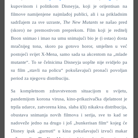
kupovinom i politikom Disneyja, koji je orijentisan na
filmove namijenjene najmlađoj publici, ali i sa prikladnim
sadržajem za sve uzraste,
The New Mutants
se našao pred
(skoro) ne premostivom preprekom. Film koji je reditelj
Boon snimao i imao na umu snimajući bio je (i ostao) dosta
mračnijeg tona, skoro pa gotovo horor, smješten u već
postojeći svijet X-Mena, samo sada sa akcentom na „mlade
mutante“. To se čelnicima Disneyja uopšte nije svidjelo pa
su film „stavli na policu“ pokušavajući pronaći povoljan
period za njegovu distribuciju.
Sa kompletnom zdravstvenom situacijom u svijetu,
pandemijom korona virusa, kino-prikazivačka djelatnost je
trpila udarce, zatvorena kina, slaba i(li) nikakva distribucija,
obustava snimanja novih filmova i serija, sve to kad se
nadoveže jedno na drugo i još „bunkerisan film“ kojeg će
Disney ipak „gurnuti“ u kina pokušavajući izvući makar