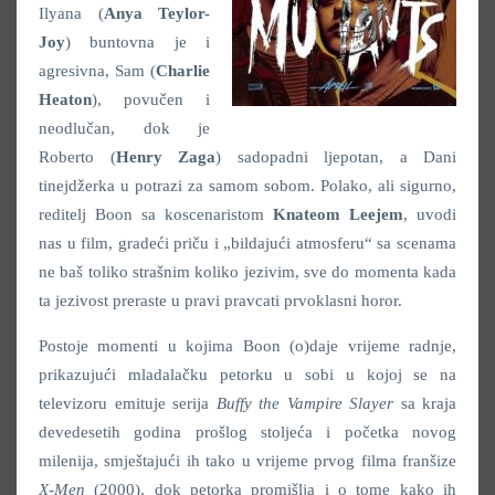
Ilyana (
Anya Teylor-
Joy
) buntovna je i
agresivna, Sam (
Charlie
Heaton
), povučen i
neodlučan, dok je
Roberto (
Henry Zaga
) sadopadni ljepotan, a Dani
tinejdžerka u potrazi za samom sobom. Polako, ali sigurno,
reditelj Boon sa koscenaristom
Knateom Leejem
, uvodi
nas u film, gradeći priču i „bildajući atmosferu“ sa scenama
ne baš toliko strašnim koliko jezivim, sve do momenta kada
ta jezivost preraste u pravi pravcati prvoklasni horor.
Postoje momenti u kojima Boon (o)daje vrijeme radnje,
prikazujući mladalačku petorku u sobi u kojoj se na
televizoru emituje serija
Buffy the Vampire Slayer
sa kraja
devedesetih godina prošlog stoljeća i početka novog
milenija, smještajući ih tako u vrijeme prvog filma franšize
X-Men
(2000), dok petorka promišlja i o tome kako ih