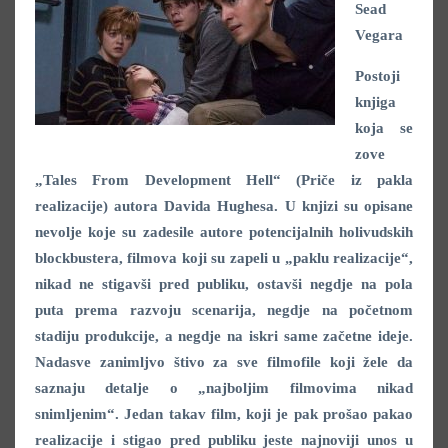
Sead
Vegara
Postoji
knjiga
koja se
zove
„Tales From Development Hell“ (Priče iz pakla
realizacije) autora Davida Hughesa. U knjizi su opisane
nevolje koje su zadesile autore potencijalnih holivudskih
blockbustera, filmova koji su zapeli u „paklu realizacije“,
nikad ne stigavši pred publiku, ostavši negdje na pola
puta prema razvoju scenarija, negdje na početnom
stadiju produkcije, a negdje na iskri same začetne ideje.
Nadasve zanimljvo štivo za sve filmofile koji žele da
saznaju detalje o „najboljim filmovima nikad
snimljenim“. Jedan takav film, koji je pak prošao pakao
realizacije i stigao pred publiku jeste najnoviji unos u