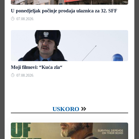
U ponedjeljak počinje prodaja ulaznica za 32. SFF
07.08.2026.
Moji filmovi: “Kuća zla“
07.08.2026.
USKORO