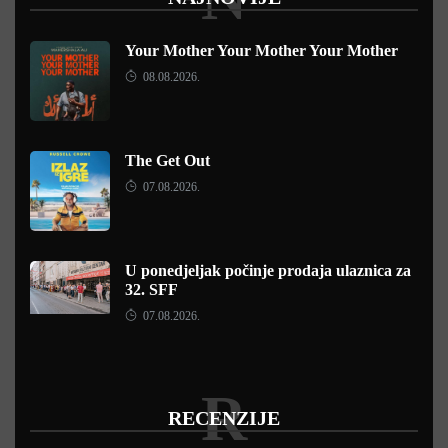
Your Mother Your Mother Your Mother
08.08.2026.
The Get Out
07.08.2026.
U ponedjeljak počinje prodaja ulaznica za
32. SFF
07.08.2026.
R
RECENZIJE