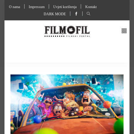
O nama
Impressum
Uvjeti korištenja
Kontakt
DARK MODE