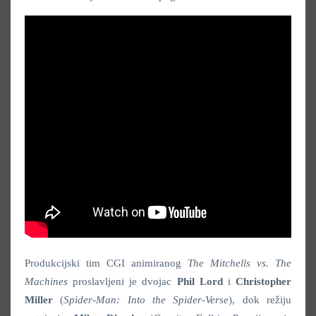
Produkcijski tim CGI animiranog
The Mitchells vs. The
Machines
proslavljeni je dvojac
Phil Lord
i
Christopher
Miller
(
Spider-Man: Into the Spider-Verse
), dok režiju