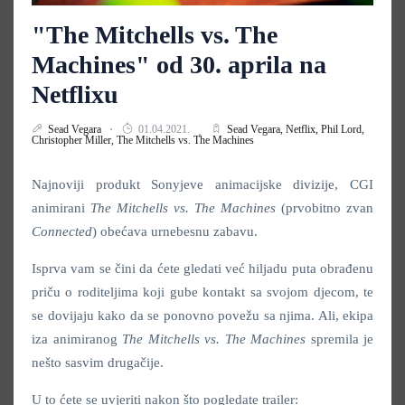
"The Mitchells vs. The
Machines" od 30. aprila na
Netflixu
Sead Vegara
01.04.2021.
Sead Vegara,
Netflix,
Phil Lord,
Christopher Miller,
The Mitchells vs. The Machines
Najnoviji produkt Sonyjeve animacijske divizije, CGI
animirani
The Mitchells vs. The Machines
(prvobitno zvan
Connected
) obećava urnebesnu zabavu.
Isprva vam se čini da ćete gledati već hiljadu puta obrađenu
priču o roditeljima koji gube kontakt sa svojom djecom, te
se dovijaju kako da se ponovno povežu sa njima. Ali, ekipa
iza animiranog
The Mitchells vs. The Machines
spremila je
nešto sasvim drugačije.
U to ćete se uvjeriti nakon što pogledate trailer: