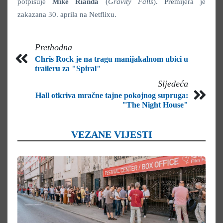
potpisuje
Mike Rianda
(
Gravity Falls
). Premijera je
zakazana 30. aprila na Netflixu.
Prethodna
Chris Rock je na tragu manijakalnom ubici u
traileru za "Spiral"
Sljedeća
Hall otkriva mračne tajne pokojnog supruga:
"The Night House"
VEZANE VIJESTI