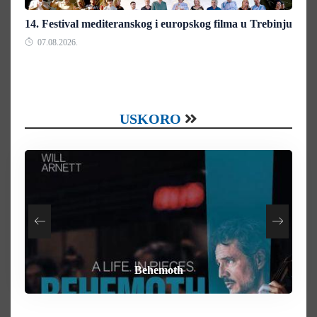
14. Festival mediteranskog i europskog filma u Trebinju
07.08.2026.
USKORO
How To Rob A Bank
Heart of the Beast
By Any Means
Behemoth