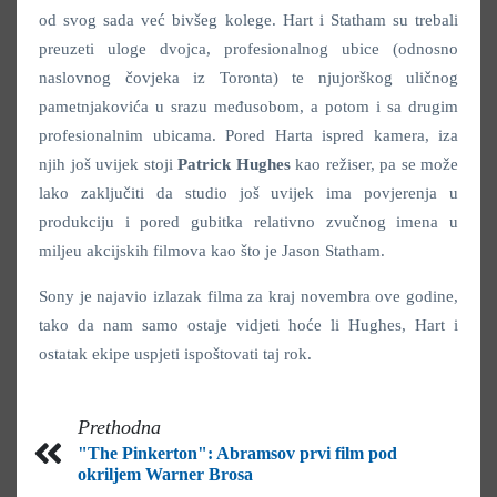
od svog sada već bivšeg kolege. Hart i Statham su trebali
preuzeti uloge dvojca, profesionalnog ubice (odnosno
naslovnog čovjeka iz Toronta) te njujorškog uličnog
pametnjakovića u srazu međusobom, a potom i sa drugim
profesionalnim ubicama. Pored Harta ispred kamera, iza
njih još uvijek stoji
Patrick
Hughes
kao režiser, pa se može
lako zaključiti da studio još uvijek ima povjerenja u
produkciju i pored gubitka relativno zvučnog imena u
miljeu akcijskih filmova kao što je Jason Statham.
Sony je najavio izlazak filma za kraj novembra ove godine,
tako da nam samo ostaje vidjeti hoće li Hughes, Hart i
ostatak ekipe uspjeti ispoštovati taj rok.
Prethodna
"The Pinkerton": Abramsov prvi film pod
okriljem Warner Brosa