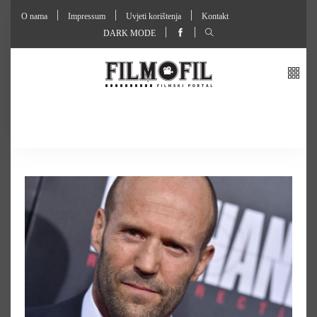
O nama
Impressum
Uvjeti korištenja
Kontakt
DARK MODE