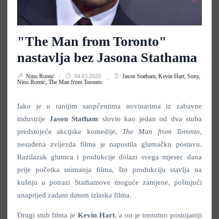
"The Man from Toronto"
nastavlja bez Jasona Stathama
Nino Romić
04.03.2020.
Jason Statham,
Kevin Hart,
Sony,
Nino Romić,
The Man from Toronto
Iako je u ranijim saopćenjima novinarima iz zabavne
industrije
Jason
Statham
slovio kao jedan od dva stuba
predstojeće akcijske komedije,
The Man from Toronto,
nesuđena zvijezda filma je napustila glumačku postavu.
Razilazak glumca i produkcije dolazi svega mjesec dana
prije početka snimanja filma, što produkciju stavlja na
kušnju u potrazi Stathamove moguće zamjene, poštujući
unaprijed zadani datum izlaska filma.
Drugi stub filma je
Kevin
Hart
, a on je trenutno postojaniji