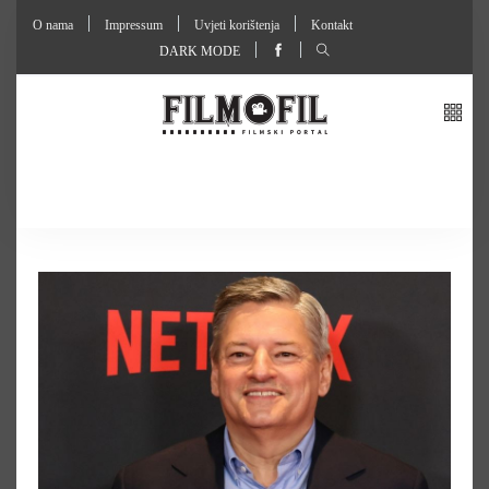
O nama
Impressum
Uvjeti korištenja
Kontakt
DARK MODE