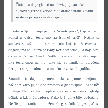
Činjenica da je gledati na televiziji govori da su
dijelovi sigurno fikcionalni ili dramatizirani. Čudim
se što se prijepori nastavljaju.
Etiketa ovdje u pitanju je onda "istinite priče", koja se često
koristi u opisu "temeljeno na istinitoj priči". Netflix se
suočava sa tužbom od strane osobe koja je učestvovala u
događajima na kojima se
Baby Reindeer
temelji, a koja tvrdi
da su je Richard Gaad i Netflix oklevetali predstavljanjem
lika temeljenog na njoj tako što su izmijenili određene
detalje u seriji u odnosu na ono što se zaista dogodilo.
Sarandos je dalje napomenuo da se ponosi serijom i
načinom kako ju je Gaad predstavio gledateljima. Što se tiče
pristupa Netflixa tužbi, njihov stav se vjerovatno najbolje
očituje u izjavi Sarandosa. Kako je i ranije bilo podcrtano,
Netflix je i ranije bio tužen zbog sličnih "prijestupa" sa