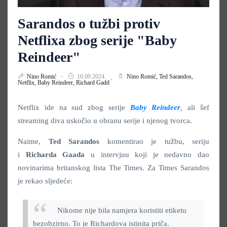
Sarandos o tužbi protiv
Netflixa zbog serije "Baby
Reindeer"
Nino Romić
16.09.2024.
Nino Romić,
Ted Sarandos,
Netflix,
Baby Reindeer,
Richard Gadd
Netflix ide na sud zbog serije
Baby Reindeer
,
ali šef
streaming diva uskočio u obranu serije i njenog tvorca.
Naime,
Ted Sarandos
komentirao je tužbu, seriju
i
Richarda Gaada
u intervjuu koji je nedavno dao
novinarima britanskog lista The Times. Za Times Sarandos
je rekao sljedeće:
Nikome nije bila namjera koristiti etiketu
bezobzirno. To je Richardova istinita priča.