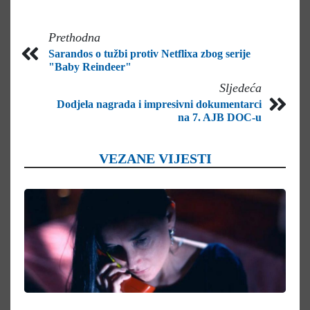
Prethodna
Sarandos o tužbi protiv Netflixa zbog serije
"Baby Reindeer"
Sljedeća
Dodjela nagrada i impresivni dokumentarci
na 7. AJB DOC-u
VEZANE VIJESTI