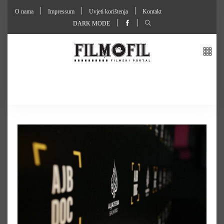
O nama
Impressum
Uvjeti korištenja
Kontakt
DARK MODE