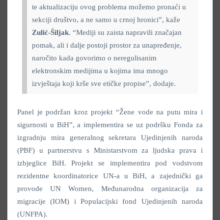
te aktualizaciju ovog problema možemo pronaći u
sekciji društvo, a ne samo u crnoj hronici”, kaže
Zulić-Šiljak
. “Mediji su zaista napravili značajan
pomak, ali i dalje postoji prostor za unapređenje,
naročito kada govorimo o neregulisanim
elektronskim medijima u kojima ima mnogo
izvještaja koji krše sve etičke propise”, dodaje.
Panel je podržan kroz projekt “Žene vode na putu mira i
sigurnosti u BiH”, a implementira se uz podršku Fonda za
izgradnju mira generalnog sekretara Ujedinjenih naroda
(PBF) u partnerstvu s Ministarstvom za ljudska prava i
izbjeglice BiH. Projekt se implementira pod vodstvom
rezidentne koordinatorice UN-a u BiH, a zajednički ga
provode UN Women, Međunarodna organizacija za
migracije (IOM) i Populacijski fond Ujedinjenih naroda
(UNFPA).