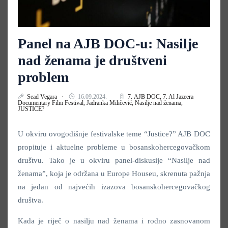
Panel na AJB DOC-u: Nasilje
nad ženama je društveni
problem
Sead Vegara
16.09.2024.
7. AJB DOC,
7. Al Jazeera
Documentary Film Festival,
Jadranka Miličević,
Nasilje nad ženama,
JUSTICE?
U okviru ovogodišnje festivalske teme “Justice?” AJB DOC
propituje i aktuelne probleme u bosanskohercegovačkom
društvu. Tako je u okviru panel-diskusije “Nasilje nad
ženama”, koja je održana u Europe Houseu, skrenuta pažnja
na jedan od najvećih izazova bosanskohercegovačkog
društva.
Kada je riječ o nasilju nad ženama i rodno zasnovanom