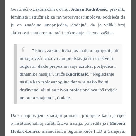
Govoreći o zakonskom okviru,
Adnan Kadribašić
, pravnik,
feminista i stručnjak za ravnopravnost spolova, podsjeća da
je on značajno unaprijeđen, dodajući da je veliki broj
aktivnosti usmjeren na rad i pokretanje sistema zaštite.
“Istina, zakone treba još malo unaprijediti, ali
mnogo veći izazov nam predstavlja širi društveni
odgovor, dakle prepoznavanje uzroka, posljedica i
dinamike nasilja”, ističe
Kadribašić
. “Negledanje
nasilja kao izolovanog incidenta je nešto što ni
društveno, ali ni na nivou profesionalaca još uvijek
ne prepoznajemo”, dodaje.
Da su napravljeni značajni pomaci i promjene kada je riječ
o institucionalnoj zaštiti žrtava nasilja, potvrdila je i
Mubera
Hodžić-Lemeš
, menadžerica Sigurne kuće FLD u Sarajevu,