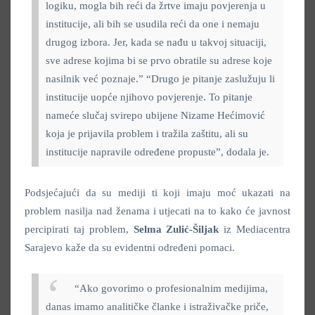
logiku, mogla bih reći da žrtve imaju povjerenja u
institucije, ali bih se usudila reći da one i nemaju
drugog izbora. Jer, kada se nađu u takvoj situaciji,
sve adrese kojima bi se prvo obratile su adrese koje
nasilnik već poznaje.” “Drugo je pitanje zaslužuju li
institucije uopće njihovo povjerenje. To pitanje
nameće slučaj svirepo ubijene Nizame Hećimović
koja je prijavila problem i tražila zaštitu, ali su
institucije napravile određene propuste”, dodala je.
Podsjećajući da su mediji ti koji imaju moć ukazati na
problem nasilja nad ženama i utjecati na to kako će javnost
percipirati taj problem,
Selma Zulić-Šiljak
iz Mediacentra
Sarajevo kaže da su evidentni određeni pomaci.
“Ako govorimo o profesionalnim medijima,
danas imamo analitičke članke i istraživačke priče,