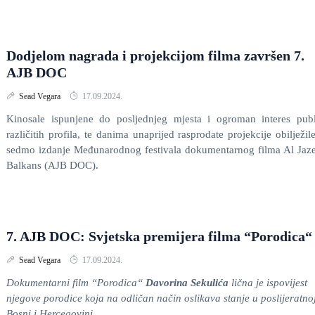
Dodjelom nagrada i projekcijom filma završen 7.
AJB DOC
Sead Vegara
17.09.2024.
Kinosale ispunjene do posljednjeg mjesta i ogroman interes pub
različitih profila, te danima unaprijed rasprodate projekcije obilježil
sedmo izdanje Međunarodnog festivala dokumentarnog filma Al Jaz
Balkans (AJB DOC).
7. AJB DOC: Svjetska premijera filma “Porodica“
Sead Vegara
17.09.2024.
Dokumentarni film “Porodica“
Davorina Sekulića
lična je ispovijest
njegove porodice koja na odličan način oslikava stanje u poslijeratno
Bosni i Hercegovini.