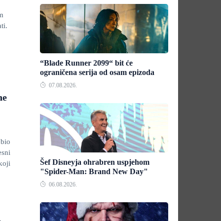
lm
ti.
“Blade Runner 2099“ bit će
ograničena serija od osam epizoda
07.08.2026.
ne
obio
esni
Šef Disneyja ohrabren uspjehom
koji
"Spider-Man: Brand New Day"
06.08.2026.