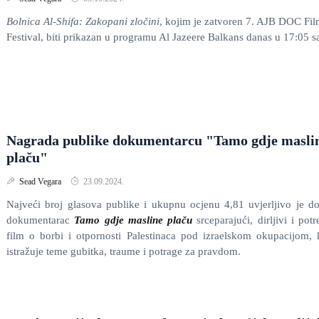
Bolnica Al-Shifa: Zakopani zločini
, kojim je zatvoren 7. AJB DOC Fi
Festival, biti prikazan u programu Al Jazeere Balkans danas u 17:05 sa
Nagrada publike dokumentarcu "Tamo gdje masli
plaču"
Sead Vegara
23.09.2024.
Najveći broj glasova publike i ukupnu ocjenu 4,81 uvjerljivo je d
dokumentarac
Tamo gdje masline plaču
srceparajući, dirljivi i potr
film o borbi i otpornosti Palestinaca pod izraelskom okupacijom, 
istražuje teme gubitka, traume i potrage za pravdom.