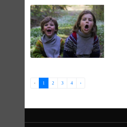
‹
1
2
3
4
›