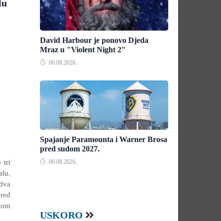
lu
David Harbour je ponovo Djeda
Mraz u "Violent Night 2"
06.08.2026.
Spajanje Paramounta i Warner Brosa
pred sudom 2027.
 tri
06.08.2026.
lu.
dva
pred
kom
USKORO