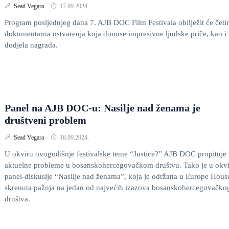
Sead Vegara
17.09.2024.
Program posljednjeg dana 7. AJB DOC Film Festivala obilježit će četir
dokumentarna ostvarenja koja donose impresivne ljudske priče, kao i
dodjela nagrada.
Panel na AJB DOC-u: Nasilje nad ženama je
društveni problem
Sead Vegara
16.09.2024.
U okviru ovogodišnje festivalske teme “Justice?” AJB DOC propituje 
aktuelne probleme u bosanskohercegovačkom društvu. Tako je u okv
panel-diskusije “Nasilje nad ženama”, koja je održana u Europe Hous
skrenuta pažnja na jedan od najvećih izazova bosanskohercegovačko
društva.