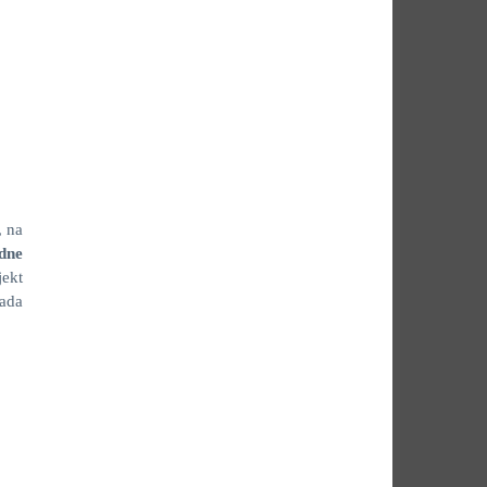
, na
dne
jekt
ada