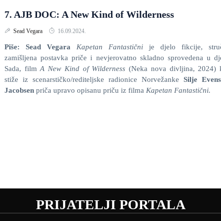
7. AJB DOC: A New Kind of Wilderness
Sead Vegara
16.09.2024.
Piše: Sead Vegara
Kapetan Fantastični
je djelo fikcije, str
zamišljena postavka priče i nevjerovatno skladno sprovedena u dj
Sada, film
A New Kind of Wilderness
(Neka nova divljina, 2024) 
stiže iz scenarstičko/rediteljske radionice Norvežanke
Silje Even
Jacobsen
priča upravo opisanu priču iz filma
Kapetan Fantastični.
PRIJATELJI PORTALA