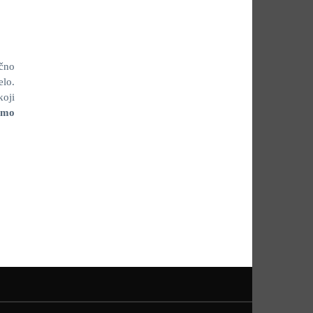
učno
elo.
koji
smo