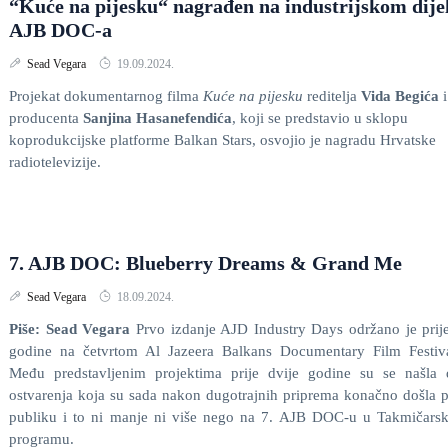
“Kuće na pijesku“ nagrađen na industrijskom dije
AJB DOC-a
Sead Vegara
19.09.2024.
Projekat dokumentarnog filma
Kuće na pijesku
reditelja
Vida Begića
i
producenta
Sanjina Hasanefendića
, koji se predstavio u sklopu
koprodukcijske platforme Balkan Stars, osvojio je nagradu Hrvatske
radiotelevizije.
7. AJB DOC: Blueberry Dreams & Grand Me
Sead Vegara
18.09.2024.
Piše: Sead Vegara
Prvo izdanje AJD Industry Days održano je prije
godine na četvrtom Al Jazeera Balkans Documentary Film Festiva
Među predstavljenim projektima prije dvije godine su se našla 
ostvarenja koja su sada nakon dugotrajnih priprema konačno došla 
publiku i to ni manje ni više nego na 7. AJB DOC-u u Takmičars
programu.