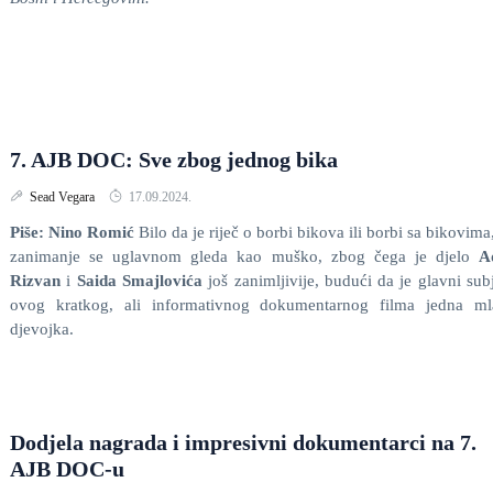
7. AJB DOC: Sve zbog jednog bika
Sead Vegara
17.09.2024.
Piše: Nino Romić
Bilo da je riječ o borbi bikova ili borbi sa bikovima
zanimanje se uglavnom gleda kao muško, zbog čega je djelo
A
Rizvan
i
Saida Smajlovića
još zanimljivije, budući da je glavni sub
ovog kratkog, ali informativnog dokumentarnog filma jedna ml
djevojka.
Dodjela nagrada i impresivni dokumentarci na 7.
AJB DOC-u