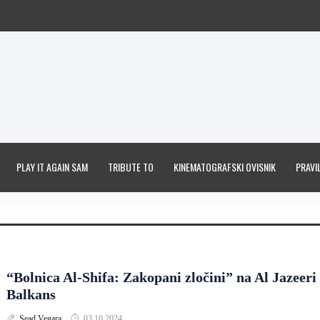
PLAY IT AGAIN SAM
TRIBUTE TO
KINEMATOGRAFSKI OVISNIK
PRAVIL
“Bolnica Al-Shifa: Zakopani zločini” na Al Jazeeri
Balkans
Sead Vegara
03.10.2024.