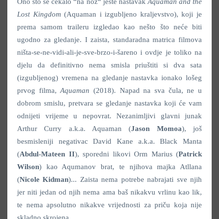
Ono što se čekalo “na nož“ jeste nastavak
Aquaman and the
Lost Kingdom
(Aquaman i izgubljeno kraljevstvo), koji je
prema samom traileru izgledao kao nešto što neće biti
ugodno za gledanje. I zaista, standaradna matrica filmova
ništa-se-ne-vidi-ali-je-sve-brzo-i-šareno i ovdje je toliko na
djelu da definitivno nema smisla priuštiti si dva sata
(izgubljenog) vremena na gledanje nastavka ionako lošeg
prvog filma,
Aquaman
(2018). Napad na sva čula, ne u
dobrom smislu, pretvara se gledanje nastavka koji će vam
odnijeti vrijeme u nepovrat. Nezanimljivi glavni junak
Arthur Curry a.k.a. Aquaman (
Jason Momoa
), još
besmisleniji negativac David Kane a.k.a. Black Manta
(
Abdul-Mateen II
), sporedni likovi Orm Marius (
Patrick
Wilson
) kao Aqumanov brat, te njihova majka Atllana
(
Nicole Kidman
)... Zaista nema potrebe nabrajati sve njih
jer niti jedan od njih nema ama baš nikakvu vrlinu kao lik,
te nema apsolutno nikakve vrijednosti za priču koja nije
skladno skrojena.