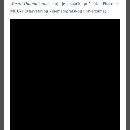
Wasp: Quantumania,
koji je označio početak “Phase 5“
MCU-a (Marvelovog kinematografskog univerzuma).