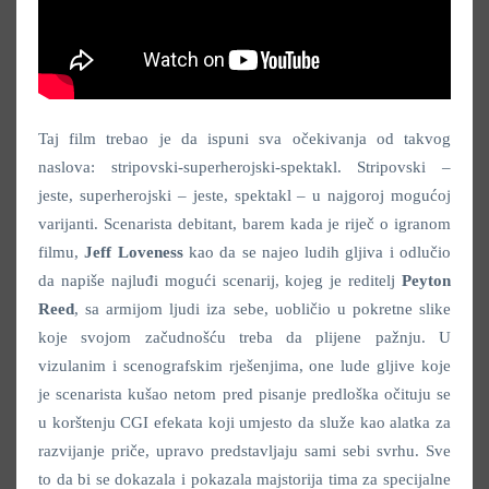
Taj film trebao je da ispuni sva očekivanja od takvog
naslova: stripovski-superherojski-spektakl. Stripovski –
jeste, superherojski – jeste, spektakl – u najgoroj mogućoj
varijanti. Scenarista debitant, barem kada je riječ o igranom
filmu,
Jeff Loveness
kao da se najeo ludih gljiva i odlučio
da napiše najluđi mogući scenarij, kojeg je reditelj
Peyton
Reed
, sa armijom ljudi iza sebe, uobličio u pokretne slike
koje svojom začudnošću treba da plijene pažnju. U
vizulanim i scenografskim rješenjima, one lude gljive koje
je scenarista kušao netom pred pisanje predloška očituju se
u korštenju CGI efekata koji umjesto da služe kao alatka za
razvijanje priče, upravo predstavljaju sami sebi svrhu. Sve
to da bi se dokazala i pokazala majstorija tima za specijalne