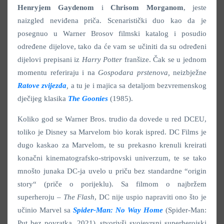
Henryjem Gaydenom
i
Chrisom Morganom
, jeste
naizgled neviđena priča. Scenaristički duo kao da je
posegnuo u Warner Brosov filmski katalog i posudio
određene dijelove, tako da će vam se učiniti da su određeni
dijelovi prepisani iz
Harry Potter
franšize. Čak se u jednom
momentu referiraju i na
Gospodara prstenova,
neizbježne
Ratove zvijezda
,
a tu je i majica sa detaljom bezvremenskog
dječijeg klasika
The Goonies
(1985).
Koliko god se Warner Bros. trudio da dovede u red DCEU,
toliko je Disney sa Marvelom bio korak ispred. DC Films je
dugo kaskao za Marvelom, te su prekasno krenuli kreirati
konačni kinematografsko-stripovski univerzum, te se tako
mnošto junaka DC-ja uvelo u priču bez standardne “origin
story“ (priče o porijeklu). Sa filmom o najbržem
superheroju –
The Flash
, DC nije uspio napraviti ono što je
učinio Marvel sa
Spider-Man: No Way Home
(Spider-Man:
Put bez povratka, 2021)
,
stvorivši svojevrsni superherojski