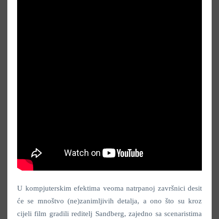
U kompjuterskim efektima veoma natrpanoj završnici desit
će se mnoštvo (ne)zanimljivih detalja, a ono što su kroz
cijeli film gradili reditelj Sandberg, zajedno sa scenaristima