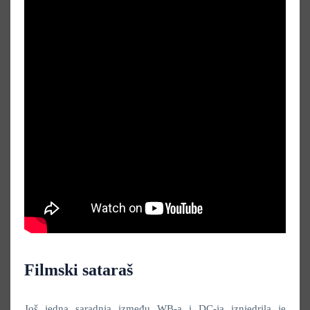
Filmski sataraš
Još jedna saradnja između WB-a i DC-ja iznjedrila je