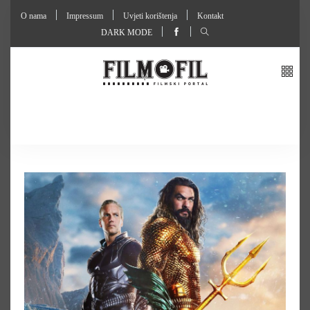
O nama
Impressum
Uvjeti korištenja
Kontakt
DARK MODE