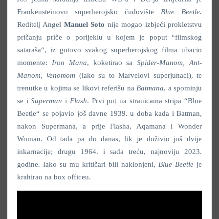
Frankensteinovo superherojsko čudovište
Blue Beetle.
Reditelj Angel
Manuel Soto
nije mogao izbjeći prokletstvu
pričanju priče o porijeklu u kojem je poput “filmskog
sataraša“, iz gotovo svakog superherojskog filma ubacio
momente:
Iron Mana
, koketirao sa
Spider-Manom, Ant-
Manom, Venomom
(iako su to Marvelovi superjunaci), te
trenutke u kojima se likovi referišu na
Batmana
, a spominju
se i
Superman
i
Flash
. Prvi put na stranicama stripa “Blue
Beetle“
se pojavio još davne 1939. u doba kada i Batman,
nakon Supermana, a prije Flasha, Aqamana i Wonder
Woman. Od tada pa do danas, lik je doživio još dvije
inkarnacije; drugu 1964. i sada treću, najnoviju 2023.
godine. Iako su mu kritičari bili naklonjeni,
Blue Beetle
je
krahirao na box officeu.