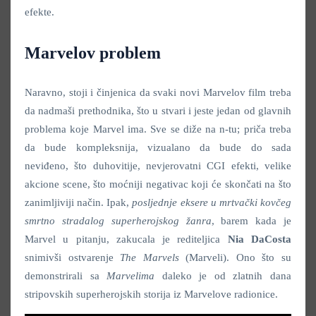
efekte.
Marvelov problem
Naravno, stoji i činjenica da svaki novi Marvelov film treba
da nadmaši prethodnika, što u stvari i jeste jedan od glavnih
problema koje Marvel ima. Sve se diže na n-tu; priča treba
da bude kompleksnija, vizualano da bude do sada
neviđeno, što duhovitije, nevjerovatni CGI efekti, velike
akcione scene, što moćniji negativac koji će skončati na što
zanimljiviji način. Ipak,
p
osljednje eksere u mrtvački kovčeg
smrtno stradalog superherojskog žanra
, barem kada je
Marvel u pitanju, zakucala je rediteljica
Nia DaCosta
snimivši ostvarenje
The Marvels
(Marveli). Ono što su
demonstrirali sa
Marvelima
daleko je od zlatnih dana
stripovskih superherojskih storija iz Marvelove radionice.