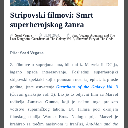
Stripovski filmovi: Smrt
superherojskog žanra
Sead Vegara
03.01.2024.
Sead Vegara,
Aquaman and The
Lost Kingdom,
Guardians of The Galaxy Vol. 3,
Shazam! Fury of The Gods
Piše: Sead Vegara
Za filmove o superjunacima, bili oni iz Marvela ili DC-ja,
lagano opada interesovanje. Posljednji superherojski
stripovski spektakl koji s ponosom nosi taj epitet, iz prošle
godine, jeste ostvarenje
Guardians of the Galaxy Vol. 3
(Čuvari galaksije vol. 3)
.
Bio je to odjavni film za Marvel
reditelja
Jamesa Gunna
, koji je nakon toga preuzeo
vodstvo suparničkog tabora, DC Filmsa pod okriljem
filmskog studija Warner Bros. Nedugo prije Marvel je
krahirao sa trećim naslovom u franšizi,
Ant-Man and the