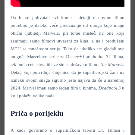
Da bi se pohvatali svi konci i detalji u novom filmu
potrebno je daleko veće predznanje od onoga koje imaju
obični ljubitelji Marvela, pri tome misleći na one koje
zanimaju samo filmovi stvarani za kina, a ne i produženi
MCU sa mnoštvom serija. Tako da ukoliko ste gledali sve
moguće Marvelove serije za Disney+ i prethodna 32 fillma,
tek onda ćete shvatiti sve što se dešava u filmu
The Marvels
.
Detalj koji potvrđuje činjenicu da je superherojski žanr na
izmaku svojih snaga sigurno jeste najava da će u narednoj
2024. Marvel imati samo jedan film u kinima,
Deadpool 3
u
koji polažu velike nade.
Priča o porijeklu
A kada govorimo o suparničkom taboru DC Filmsu i