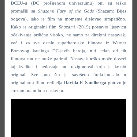
DCEU-u (DC proširenom univerzumu) oni su teško
promašili sa
Shazam! Fury of the Gods
(Shazam: Bijes
bogova), iako je film na momente djelovao simpatično.
Kako je originalni film
Shazam!
(2019) postavio ljestvicu
očekivanja prilično visoko, ne samo za direktni nastavak,
već i za sve ostale superherojske filmove iz Warner
Borsovog kataloga DC-jevih heroja, niti jedan od tih
filmova mu ne može parirati. Nastavak teško može doseći
taj kvalitet i nedostaje mu razigranosti koju je krasio
original. Sve ono što je savršeno funkcionisalo u
originalnom filmu reditelja
Davida F. Sandberga
gotovo je
srozano na nulu u nastavku.