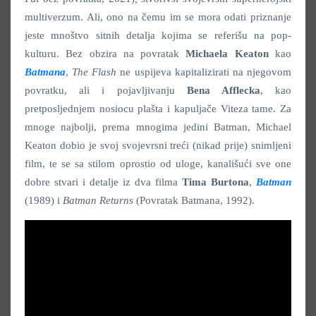
multiverzum. Ali, ono na čemu im se mora odati priznanje
jeste mnoštvo sitnih detalja kojima se referišu na pop-
kulturu. Bez obzira na povratak
Michaela Keaton
kao
Batmana
,
The Flash
ne uspijeva kapitalizirati na njegovom
povratku, ali i pojavljivanju
Bena Afflecka
, kao
pretposljednjem nosiocu plašta i kapuljače Viteza tame. Za
mnoge najbolji, prema mnogima jedini Batman, Michael
Keaton dobio je svoj svojevrsni treći (nikad prije) snimljeni
film, te se sa stilom oprostio od uloge, kanališući sve one
dobre stvari i detalje iz dva filma
Tima Burtona
,
Batman
(1989) i
Batman Returns
(Povratak Batmana, 1992).