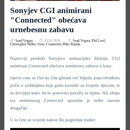
Sonyjev CGI animirani
"Connected" obećava
urnebesnu zabavu
Sead Vegara
05.03.2020.
Sead Vegara,
Phil Lord,
Christopher Miller,
Sony,
Connected,
Mike Rianda
Najnoviji produkt Sonyjeve animacijske divizije, CGI
animirani
Connected
obećava urnebesnu zabavu u kinu.
Isprva vam se čini da ćete gledati već hiljadu puta obrađenu
priču o roditeljima koji gube kontakt sa svojom djecom, te
se dovijaju kako da se ponovno povežu sa njima. Ali, ekipa
iza animiranog
Connected
spremila je nešto sasvim
drugačije.
U to ćete se uvjeriti nakon što pogledate trailer: