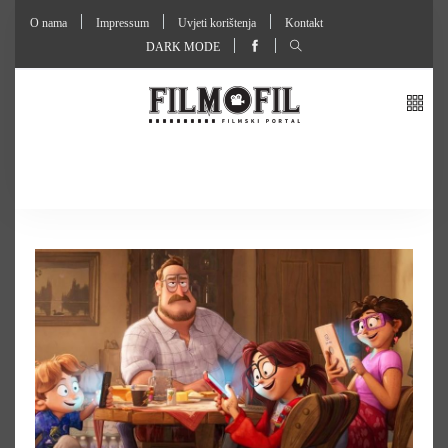
O nama
Impressum
Uvjeti korištenja
Kontakt
DARK MODE