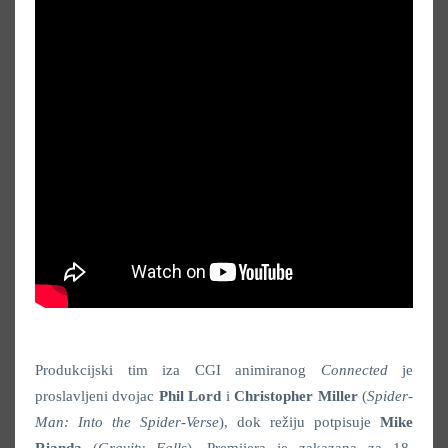
Produkcijski tim iza CGI animiranog
Connected
je
proslavljeni dvojac
Phil Lord
i
Christopher Miller
(
Spider-
Man: Into the Spider-Verse
), dok režiju potpisuje
Mike
Rianda
(
Gravity Falls
). Premijera je zakazana za 18.