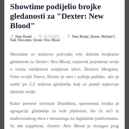
Showtime podijelio brojke
gledanosti za "Dexter: New
Blood"
Nino Romić
22.12.2021.
Nino Romić,
Dexter,
Michael C.
Hall,
Showtime,
Dexter: New Blood
Showtime se nedavno pohvalio vrlo dobrim brojkama
gledanosti za
Dexter: New Blood,
nastavak popularne serije
o svima omiljenom serijskom ubici, Dexteru Morganu.
Osim svojih žrtava, Dexter je oteo i pažnju publike, ako je
suditi po 2,3 miliona gledatelja koji su pratili najnoviju
epizodu serije.
Kako prenose novinari Deadlinea, spomenuta brojka je
agregacija gledatelja sa svih platformi, što će reći iz
tradicionalnog etera i streaminga na digitalnim platformama.
Sa tim uspjehom,
Dexter: New Blood
je dosegao prag