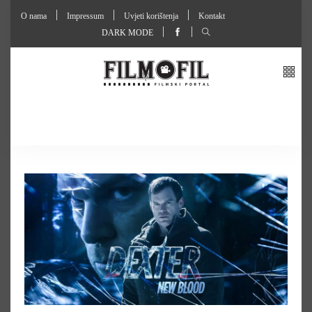
O nama
Impressum
Uvjeti korištenja
Kontakt
DARK MODE