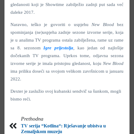
gledanosti koji je Showtime zabilježio zadnji put sada već
daleke 2017.
Naravno, teško je govoriti o uspjehu
New Blood
bez
spominjanja (ne)uspjeha zadnje sezone izvorne serije, koja
je u analima TV programa ostala zabilježena, rame uz rame
sa 8. sezonom
Igre prijestolja
,
kao jedan od najlošije
dočekanih TV programa. Uprkos tome, odjavna sezona
izvorne serije je imala pristojnu gledanost, koju
New Blood
ima priliku doseći sa svojom velikom završnicom u januaru
2022.
Dexter je zaslužio svoj kubanski sendvič sa šunkom, mogli
bismo reći.
Prethodna
TV serija “Kotlina“: Rješavanje ubistva u
Zemaljskom muzeju