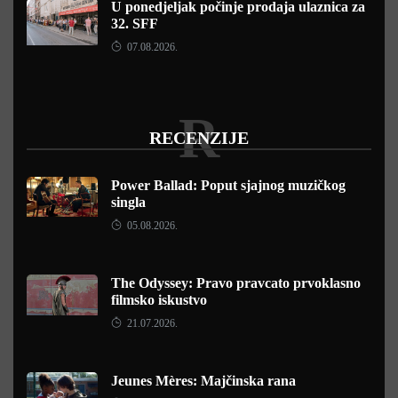
U ponedjeljak počinje prodaja ulaznica za
32. SFF
07.08.2026.
R
RECENZIJE
Power Ballad: Poput sjajnog muzičkog
singla
05.08.2026.
The Odyssey: Pravo pravcato prvoklasno
filmsko iskustvo
21.07.2026.
Jeunes Mères: Majčinska rana