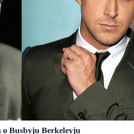
m o Busbyju Berkeleyju