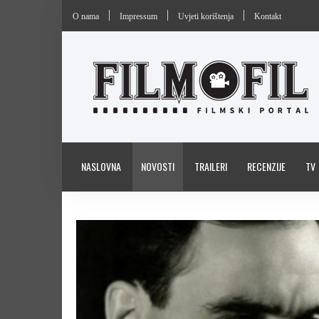
O nama
Impressum
Uvjeti korištenja
Kontakt
NASLOVNA
NOVOSTI
TRAILERI
RECENZIJE
TV