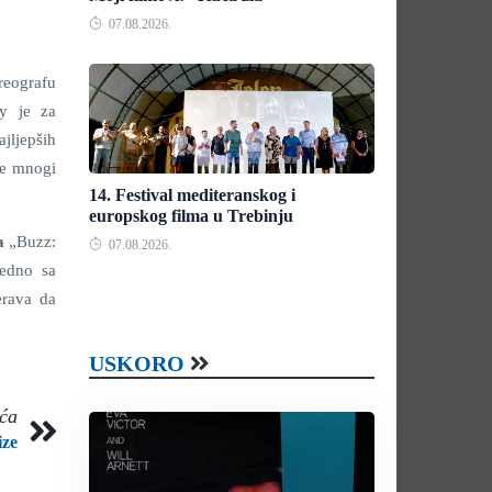
07.08.2026.
reografu
ey je za
ajljepših
će mnogi
14. Festival mediteranskog i
europskog filma u Trebinju
a
„Buzz:
07.08.2026.
jedno sa
erava da
USKORO
eća
ize