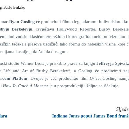
ng,
Busby Berkeley
umac
Ryan Gosling
će producirati film o legendarnom holivudskom ko
sbyju Berkeleyju
, izvještava Hollywood Reporter. Busby Berekel
jeme holivudske klasične ere režirao i koreografirao neke od vizuelno n
ičkih tačaka i plesova uzdižući tako formu do nebeskih visina koje 
enijama kasnije pokušati da dosegnu.
mski studio Warner Bros. je priskrbio prava za knjigu
Jeffreyja Spivak
e Life and Art of Busby Berekeley“, a Gosling će producirati za
rcom Plattom
. Dvojac je već producirao film
Drive
. Gosling namj
bi
How To Catch A Monster
je u postprodukciji i željno se iščekuje.
Sljed
lara
Indiana Jones poput James Bond franš