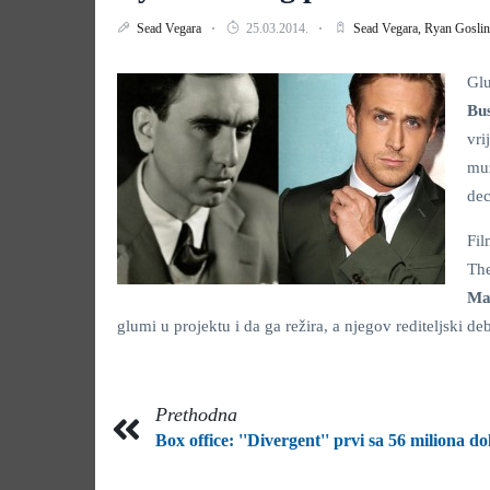
Sead Vegara
25.03.2014.
Sead Vegara,
Ryan Gosli
Gl
Bu
vri
muz
dec
Fil
Th
Ma
glumi u projektu i da ga režira, a njegov rediteljski de
Prethodna
Box office: ''Divergent'' prvi sa 56 miliona do