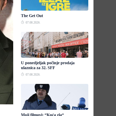
The Get Out
07.08.2026.
U ponedjeljak počinje prodaja
ulaznica za 32. SFF
07.08.2026.
Moji filmovi: “Kuća zla“