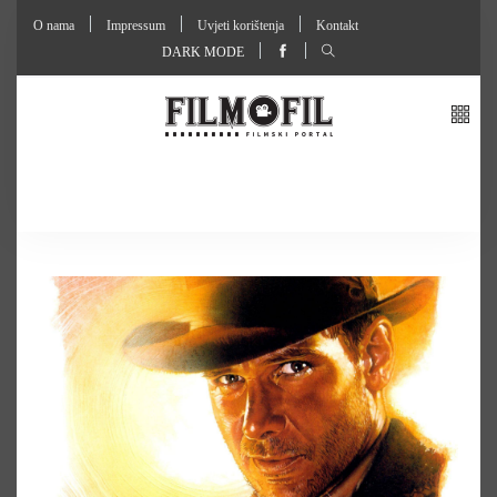
O nama
Impressum
Uvjeti korištenja
Kontakt
DARK MODE