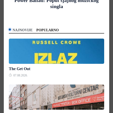
Power Ballad: Poput sjajnog muzičkog
singla
NAJNOVIJE
POPULARNO
The Get Out
07.08.2026.