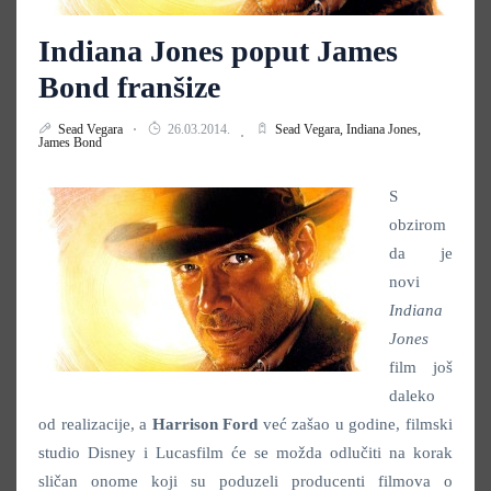
Indiana Jones poput James
Bond franšize
Sead Vegara
26.03.2014.
Sead Vegara,
Indiana Jones,
James Bond
S
obzirom
da je
novi
Indiana
Jones
film još
daleko
od realizacije, a
Harrison Ford
već zašao u godine, filmski
studio Disney i Lucasfilm će se možda odlučiti na korak
sličan onome koji su poduzeli producenti filmova o