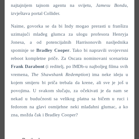
najtajnijem tajnom agentu na svijetu,
Jamesu Bondu
,
izvještava portal Collider.
Naime, govorka se da bi Indy mogao prerasti u franšizu
uzimajući mlađeg glumca za ulogu profesora Henryja
Jonesa, a od potencijalnih Harrisonovih nasljednika
spominje se
Bradley Cooper
. Tako bi napravili svojevrsni
reboot kompletne priče. Za Oscara nominovani scenarista
Frank Darabont
(i reditelj, po IMDb-u najboljeg filma svih
vremena,
The Shawshank Redemption
) ima neke ideju u
kojem smijeru bi priča trebala da krene, ali sve je još u
povojima. U svakom slučaju, za očekivati je da nam se
nekad u budućnosti sa velikog platna sa bičem u ruci i
fedorom na glavi osmijehne neki mlađahni glumac, a ko
zna, možda čak i Bradley Cooper?