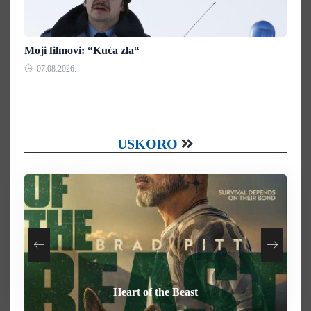
Moji filmovi: “Kuća zla“
07.08.2026.
USKORO
Your Mother Your Mother Your Mother
How To Rob A Bank
Heart of the Beast
Behemoth