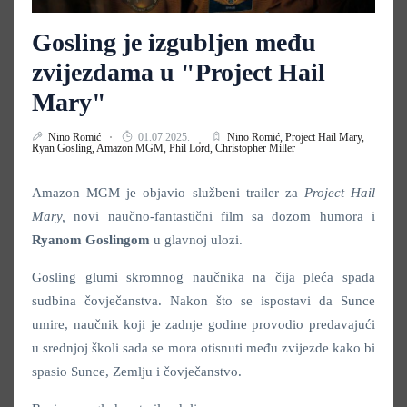
Gosling je izgubljen među
zvijezdama u "Project Hail
Mary"
Nino Romić
01.07.2025.
Nino Romić,
Project Hail Mary,
Ryan Gosling,
Amazon MGM,
Phil Lord,
Christopher Miller
Amazon MGM je objavio službeni trailer za
Project Hail
Mary,
novi naučno-fantastični film sa dozom humora i
Ryanom Goslingom
u glavnoj ulozi.
Gosling glumi skromnog naučnika na čija pleća spada
sudbina čovječanstva. Nakon što se ispostavi da Sunce
umire, naučnik koji je zadnje godine provodio predavajući
u srednjoj školi sada se mora otisnuti među zvijezde kako bi
spasio Sunce, Zemlju i čovječanstvo.