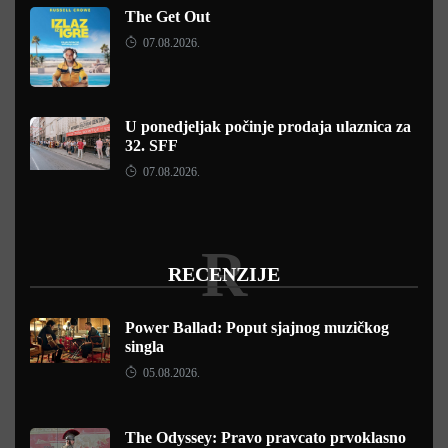
The Get Out
07.08.2026.
U ponedjeljak počinje prodaja ulaznica za
32. SFF
07.08.2026.
R
RECENZIJE
Power Ballad: Poput sjajnog muzičkog
singla
05.08.2026.
The Odyssey: Pravo pravcato prvoklasno