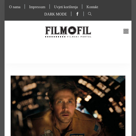
O nama
Impressum
Uvjeti korištenja
Kontakt
DARK MODE