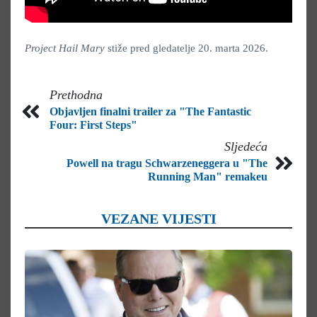
Project Hail Mary
stiže pred gledatelje 20. marta 2026.
Prethodna
Objavljen finalni trailer za "The Fantastic
Four: First Steps"
Sljedeća
Powell na tragu Schwarzeneggera u "The
Running Man" remakeu
VEZANE VIJESTI