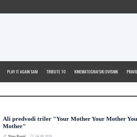
PLAY IT AGAIN SAM
TRIBUTE TO
KINEMATOGRAFSKI OVISNIK
PRAVIL
Ali predvodi triler "Your Mother Your Mother Yo
Mother"
Nino Romić
04.08.2026.