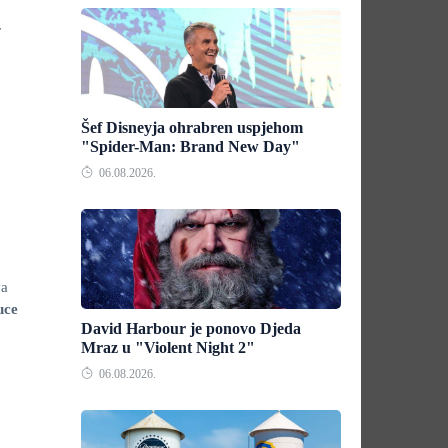
r
Šef Disneyja ohrabren uspjehom
"Spider-Man: Brand New Day"
06.08.2026.
va
uce
David Harbour je ponovo Djeda
Mraz u "Violent Night 2"
06.08.2026.