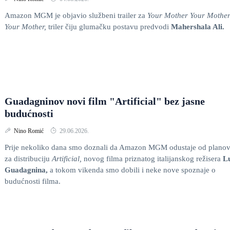
Amazon MGM je objavio službeni trailer za
Your Mother Your Mothe
Your Mother,
triler čiju glumačku postavu predvodi
Mahershala Ali.
Guadagninov novi film "Artificial" bez jasne
budućnosti
Nino Romić
29.06.2026.
Prije nekoliko dana smo doznali da Amazon MGM odustaje od plano
za distribuciju
Artificial,
novog filma priznatog italijanskog režisera
L
Guadagnina,
a tokom vikenda smo dobili i neke nove spoznaje o
budućnosti filma.