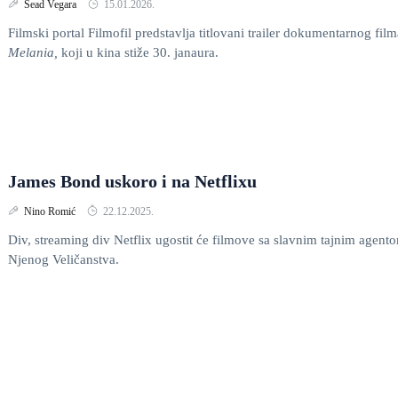
Sead Vegara
15.01.2026.
Filmski portal Filmofil predstavlja titlovani trailer dokumentarnog film
Melania,
koji u kina stiže 30. janaura.
James Bond uskoro i na Netflixu
Nino Romić
22.12.2025.
Div, streaming div Netflix ugostit će filmove sa slavnim tajnim agent
Njenog Veličanstva.