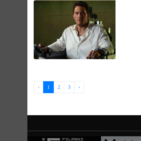
‹
1
2
3
›