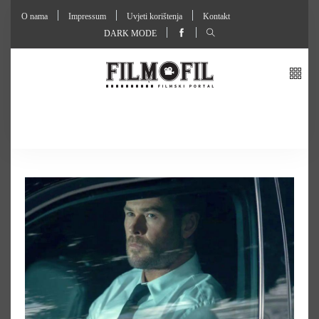
O nama
Impressum
Uvjeti korištenja
Kontakt
DARK MODE