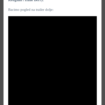
Keoghan
i
Halle
Berry.
Bacimo pogled na trailer dolje: