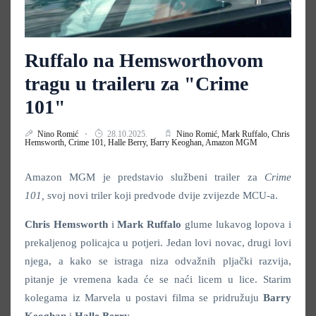
Ruffalo na Hemsworthovom
tragu u traileru za "Crime
101"
Nino Romić
28.10.2025.
Nino Romić,
Mark Ruffalo,
Chris
Hemsworth,
Crime 101,
Halle Berry,
Barry Keoghan,
Amazon MGM
Amazon MGM je predstavio službeni trailer za
Crime
101,
svoj novi triler koji predvode dvije zvijezde MCU-a.
Chris Hemsworth
i
Mark Ruffalo
glume lukavog lopova i
prekaljenog policajca u potjeri. Jedan lovi novac, drugi lovi
njega, a kako se istraga niza odvažnih pljački razvija,
pitanje je vremena kada će se naći licem u lice. Starim
kolegama iz Marvela u postavi filma se pridružuju
Barry