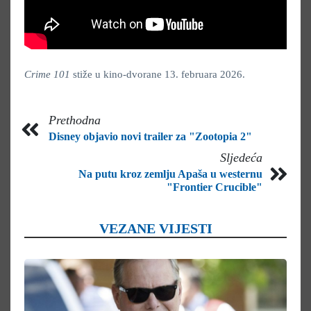
Crime 101
stiže u kino-dvorane 13. februara 2026.
Prethodna
Disney objavio novi trailer za "Zootopia 2"
Sljedeća
Na putu kroz zemlju Apaša u westernu
"Frontier Crucible"
VEZANE VIJESTI