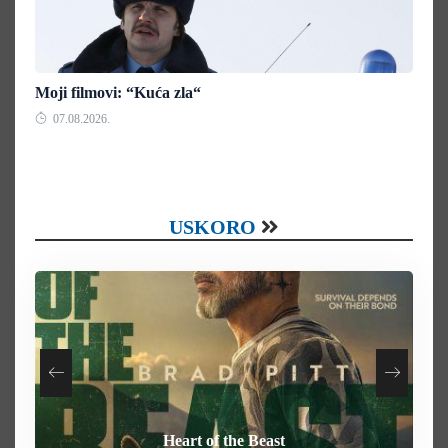
Moji filmovi: “Kuća zla“
07.08.2026.
USKORO
Your Mother Your Mother Your Mother
How To Rob A Bank
Heart of the Beast
Behemoth