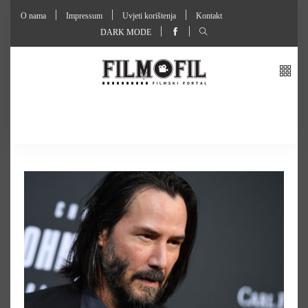
O nama
Impressum
Uvjeti korištenja
Kontakt
DARK MODE