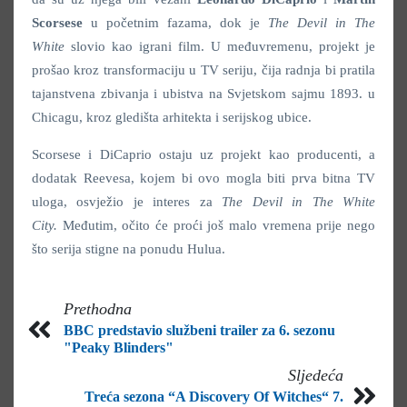
Scorsese
u početnim fazama, dok je
The Devil in The
White
slovio kao igrani film. U međuvremenu, projekt je
prošao kroz transformaciju u TV seriju, čija radnja bi pratila
tajanstvena zbivanja i ubistva na Svjetskom sajmu 1893. u
Chicagu, kroz gledišta arhitekta i serijskog ubice.
Scorsese i DiCaprio ostaju uz projekt kao producenti, a
dodatak Reevesa, kojem bi ovo mogla biti prva bitna TV
uloga, osvježio je interes za
The Devil in The White
City.
Međutim, očito će proći još malo vremena prije nego
što serija stigne na ponudu Hulua.
Prethodna
BBC predstavio službeni trailer za 6. sezonu
"Peaky Blinders"
Sljedeća
Treća sezona “A Discovery Of Witches“ 7.