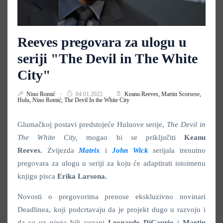
Reeves pregovara za ulogu u
seriji "The Devil in The White
City"
Nino Romić
04.01.2022.
Keanu Reeves,
Martin Scorsese,
Hulu,
Nino Romić,
The Devil In the White City
Glumačkoj postavi predstojeće Huluove serije,
The Devil in
The White City,
mogao bi se priključiti
Keanu
Reeves.
Zvijezda
Matrix
i
John Wick
serijala trenutno
pregovara za ulogu u seriji za koju će adaptirati istoimenu
knjigu pisca
Erika Larsona.
Novosti o pregovorima prenose ekskluzivno novinari
Deadlinea, koji podcrtavaju da je projekt dugo u razvoju i
da su uz njega bili vezani
Leonardo DiCaprio
i
Martin