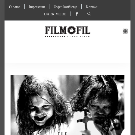
O nama
Impressum
Uvjeti korištenja
Kontakt
DARK MODE