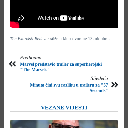
The Exorcist: Believer
stiže u kino-dvorane 13. oktobra.
Prethodna
Marvel predstavio trailer za superherojski
"The Marvels"
Sljedeća
Minuta čini svu razliku u traileru za "57
Seconds"
VEZANE VIJESTI