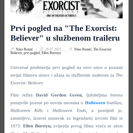
Prvi pogled na "The Exorcist:
Believer" u službenom traileru
Nino Romić
26.07.2023.
Nino Romić,
The Exorcist:
Believer,
prvi pogled,
Ellen Burstyn
Universal predstavlja prvi pogled na novi unos u poznati
serijal filmova strave i užasa sa službenim trailerom za
The
Exorcist: Believer.
Film režira
David Gordon Green,
ljubiteljima horora
ponajviše poznat po novim unosima u
Halloween
franšizu,
Halloween Kills
i
Halloween Ends,
a posrijedi je,
zanimljivo, izravni nastavak za legendarni izvorni film iz
1973.
Ellen Burstyn,
zvijezda prvog filma vraća se ulozi