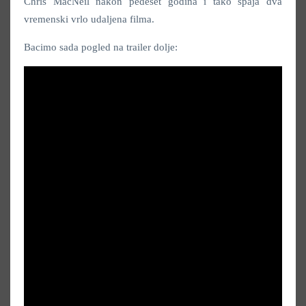
Chris MacNeil nakon pedeset godina i tako spaja dva
vremenski vrlo udaljena filma.
Bacimo sada pogled na trailer dolje: