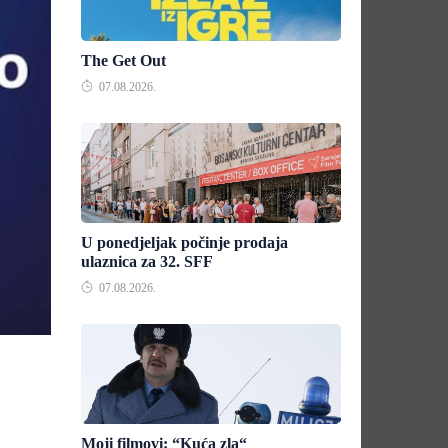
The Get Out
07.08.2026.
U ponedjeljak počinje prodaja
ulaznica za 32. SFF
07.08.2026.
Moji filmovi: “Kuća zla“