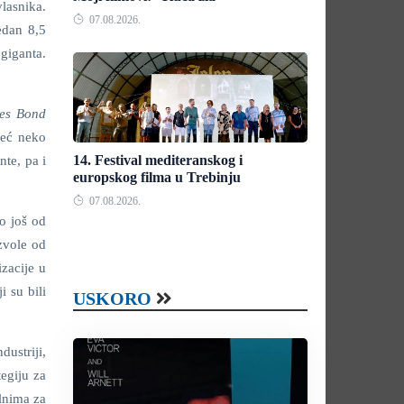
lasnika.
07.08.2026.
edan 8,5
 giganta.
es Bond
već neko
14. Festival mediteranskog i
nte, pa i
europskog filma u Trebinju
07.08.2026.
ao još od
zvole od
zacije u
i su bili
USKORO
dustriji,
egiju za
alnima za