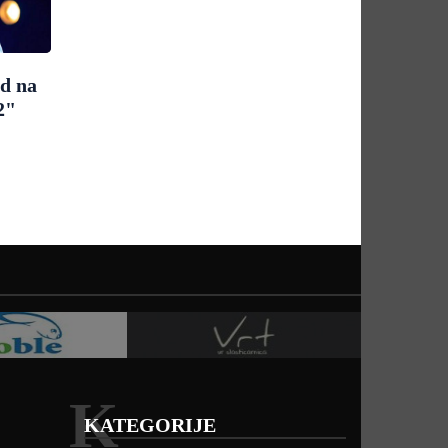
ad na
2"
K
KATEGORIJE