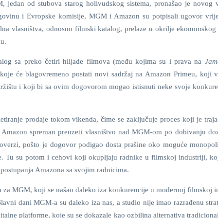
MGM, jedan od stubova starog holivudskog sistema, pronašao je novog v
rgovinu i Evropske komisije, MGM i Amazon su potpisali ugovor vrij
ualna vlasništva, odnosno filmski katalog, prelaze u okrilje ekonomskog
mu.
og sa preko četiri hiljade filmova (među kojima su i prava na
Jam
, koje će blagovremeno postati novi sadržaj na Amazon Primeu, koji 
 tržištu i koji bi sa ovim dogovorom mogao istisnuti neke svoje konkure
etiranje prodaje tokom vikenda, čime se zaključuje proces koji je traj
da je Amazon spreman preuzeti vlasništvo nad MGM-om po dobivanju do
roverzi, pošto je dogovor podigao dosta prašine oko moguće monopoli
. Tu su potom i cehovi koji okupljaju radnike u filmskoj industriji, koj
ju postupanja Amazona sa svojim radnicima.
ija za MGM, koji se našao daleko iza konkurencije u modernoj filmskoj in
lavni dani MGM-a su daleko iza nas, a studio nije imao razrađenu strat
italne platforme, koje su se dokazale kao ozbiljna alternativa tradicion