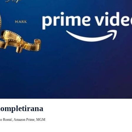
ompletirana
no Romić,
Amazon Prime,
MGM