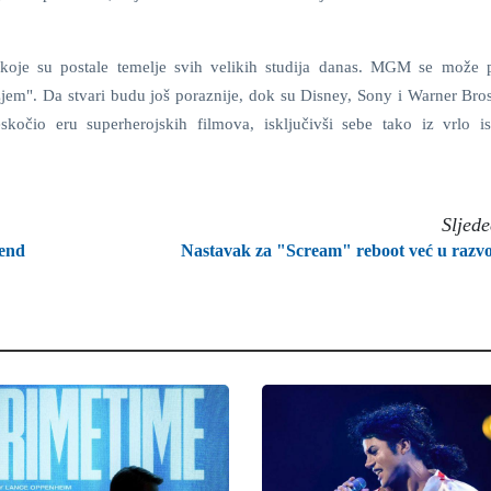
a koje su postale temelje svih velikih studija danas. MGM se može p
jem". Da stvari budu još poraznije, dok su Disney, Sony i Warner Bro
skočio eru superherojskih filmova, isključivši sebe tako iz vrlo is
Sljed
kend
Nastavak za "Scream" reboot već u razv