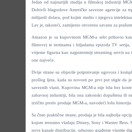
Jedan od najstarijih studija u filmskoj industriji 
Dobivši blagoslove Američke savezne agencije za t
milijardi dolara, pod kojim studio i njegova intelekt
Lav je, takoreći, zamijenio otvorenu savanu za prašu
Amazon je sa kupovinom MGM-a sebi pribavio katal
filmove) te stotinama i hiljadama epizoda TV serija
vrijeme figurira kao najpotentniji streaming servis na
one najveće.
Dvije strane su objavile potpisivanje ugovora i kompl
prošlog ljeta, kada su novosti po prvi put stigle 
saveznih vlasti. Kupovina MGM-a nije bila bez kont
zabavnoj industriji, bila ona zakonski dopuštena ili ne
izričito protiv prodaje MGM-a, navodeći lošu histori
Sa čisto praktične strane, prodaja je bila najbolja opc
kojom trenutno vladaju Disney, Sony i Warner Bros. S
nove kanale distribucije, odnosno građenje vlastite dig