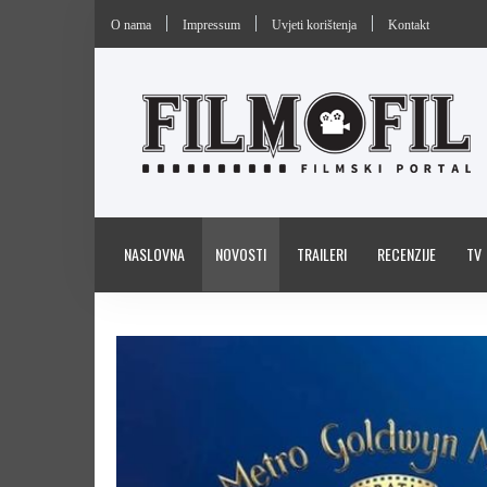
O nama
Impressum
Uvjeti korištenja
Kontakt
NASLOVNA
NOVOSTI
TRAILERI
RECENZIJE
TV