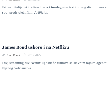
Priznati italijanski režiser
Luca Guadagnino
traži novog distributera z
svoj predstojeći film,
Artificial.
James Bond uskoro i na Netflixu
Nino Romić
22.12.2025.
Div, streaming div Netflix ugostit će filmove sa slavnim tajnim agent
Njenog Veličanstva.