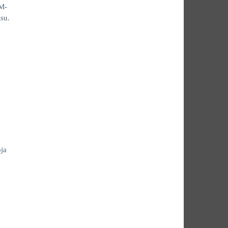
GM-
isu.
ja