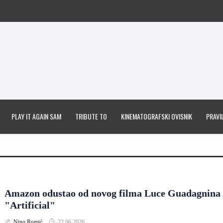
PLAY IT AGAIN SAM
TRIBUTE TO
KINEMATOGRAFSKI OVISNIK
PRAVIL
Amazon odustao od novog filma Luce Guadagnina
"Artificial"
Nino Romić
22.06.2026.