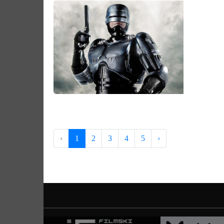
‹
1
2
3
4
5
›