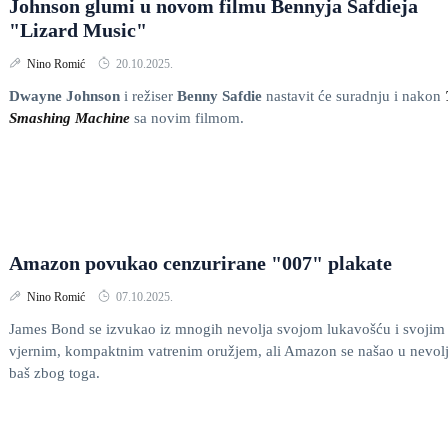
Johnson glumi u novom filmu Bennyja Safdieja
"Lizard Music"
Nino Romić
20.10.2025.
Dwayne Johnson
i režiser
Benny Safdie
nastavit će suradnju i nakon
Smashing Machine
sa novim filmom.
Amazon povukao cenzurirane "007" plakate
Nino Romić
07.10.2025.
James Bond se izvukao iz mnogih nevolja svojom lukavošću i svojim
vjernim, kompaktnim vatrenim oružjem, ali Amazon se našao u nevolj
baš zbog toga.