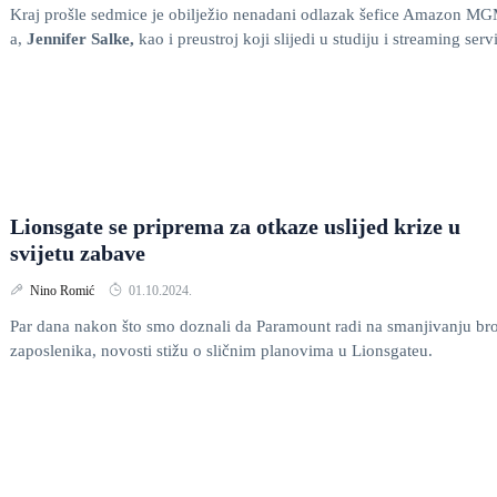
Kraj prošle sedmice je obilježio nenadani odlazak šefice Amazon M
a,
Jennifer Salke,
kao i preustroj koji slijedi u studiju i streaming serv
Lionsgate se priprema za otkaze uslijed krize u
svijetu zabave
Nino Romić
01.10.2024.
Par dana nakon što smo doznali da Paramount radi na smanjivanju bro
zaposlenika, novosti stižu o sličnim planovima u Lionsgateu.