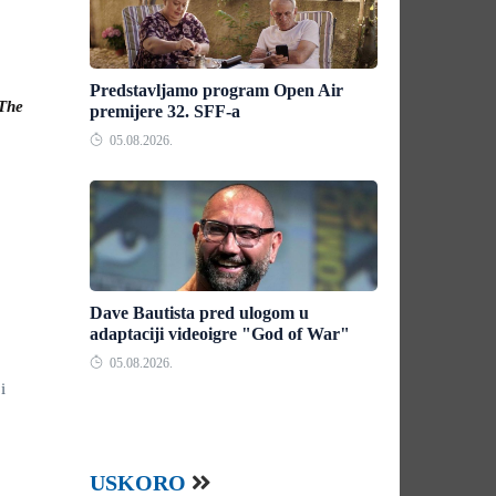
Predstavljamo program Open Air
The
premijere 32. SFF-a
05.08.2026.
Dave Bautista pred ulogom u
adaptaciji videoigre "God of War"
05.08.2026.
i
USKORO