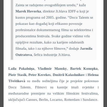
Zaista se radujemo ovogodišnjem urodu,” kaže
Marek Hovorka
, direktor Ji.hlava IDFF-a koji je
kustos programa od 2005. godine.
“Docu Talents se
pokazao kao događaj koji efikasno povezuje
profesionalce dokumentarnog filma sa selektorima i
producentima festivala. Svake godine vidimo vrlo
opipljive rezultate, kako za karijere odabranih
filmaša, tako i za njihove filmove,” dodaje
Jarmila
Outratova
, šefica industrije Ji.hlava.
Laila Pakalniņa
,
Vladimir Mansky
,
Bartek Konopka
,
Piotr Stasik
,
Peter Kerekes
,
Dmitrii Kalashnikov
i
Helena
Třeštíková
su među rediteljima čije je projekte pokrenuo
Docu Talents. Filmovi su kasnije imali svjetske i
međunarodne premijere na velikim filmskim festivalima,
uključujući Cannes, Berlin, Locarno, Rotterdam i Sundance.