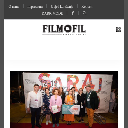
O nama
Impressum
Uvjeti korištenja
Kontakt
DARK MODE