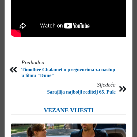
Prethodna
Timothée Chalamet u pregovorima za nastup
u filmu "Dune"
Sljedeća
Sarajlija najbolji reditelj 65. Pule
VEZANE VIJESTI