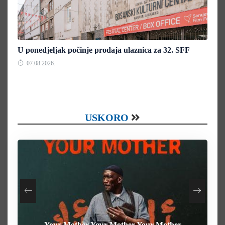
U ponedjeljak počinje prodaja ulaznica za 32. SFF
07.08.2026.
USKORO
Your Mother Your Mother Your Mother
Heart of the Beast
The Weight
Behemoth