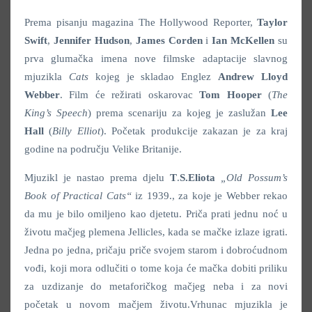
Prema pisanju magazina The Hollywood Reporter,
Taylor
Swift
,
Jennifer Hudson
,
James
Corden
i
Ian McKellen
su
prva glumačka imena nove filmske adaptacije slavnog
mjuzikla
Cats
kojeg je skladao Englez
Andrew Lloyd
Webber
. Film će režirati oskarovac
Tom Hooper
(
The
King’s
Speech
) prema scenariju za kojeg je zaslužan
Lee
Hall
(
Billy Elliot
). Početak produkcije zakazan je za kraj
godine na području Velike Britanije.
Mjuzikl je nastao prema djelu
T
.
S.Eliota
„Old Possum’s
Book of Practical Cats“
iz 1939., za koje je Webber rekao
da mu je bilo omiljeno kao djetetu. Priča prati jednu noć u
životu mačjeg plemena Jellicles, kada se mačke izlaze igrati.
Jedna po jedna, pričaju priče svojem starom i dobroćudnom
vođi, koji mora odlučiti o tome koja će mačka dobiti priliku
za uzdizanje do metaforičkog mačjeg neba i za novi
početak u novom mačjem životu.Vrhunac mjuzikla je