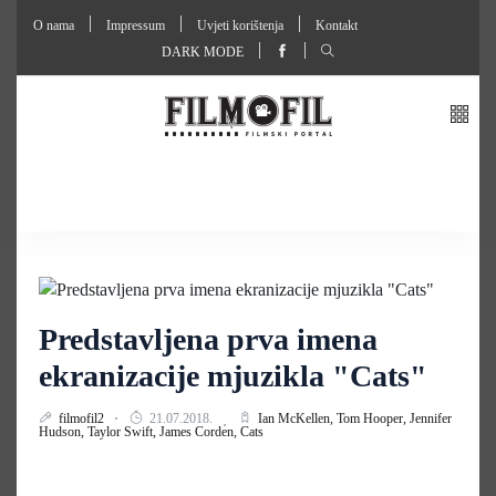
O nama
Impressum
Uvjeti korištenja
Kontakt
DARK MODE
Predstavljena prva imena
ekranizacije mjuzikla "Cats"
filmofil2
21.07.2018.
Ian McKellen,
Tom Hooper,
Jennifer
Hudson,
Taylor Swift,
James Corden,
Cats