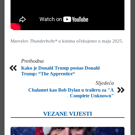
Marvelov
Thunderbolts*
u kinima očekujemo u maju 2025.
Prethodna
Kako je Donald Trump postao Donald
Trump: “The Apprentice“
Sljedeća
Chalamet kao Bob Dylan u traileru za "A
Complete Unknown"
VEZANE VIJESTI