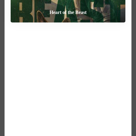
How To Rob A Bank
Heart of the Beast
By Any Means
Behemoth