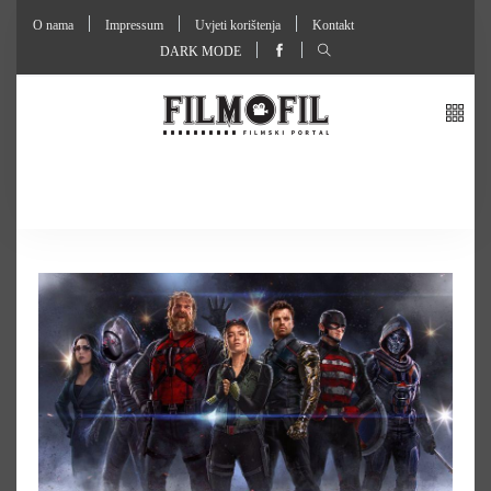
O nama
Impressum
Uvjeti korištenja
Kontakt
DARK MODE