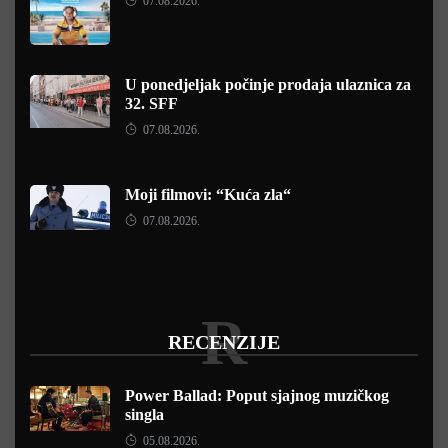
07.08.2026.
U ponedjeljak počinje prodaja ulaznica za
32. SFF
07.08.2026.
Moji filmovi: “Kuća zla“
07.08.2026.
R
RECENZIJE
Power Ballad: Poput sjajnog muzičkog
singla
05.08.2026.