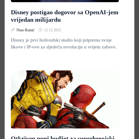
Disney postigao dogovor sa OpenAI-jem
vrijedan milijardu
Nino Romić
12.12.2025.
Disney je prvi holivudski studio koji priprema svoje
likove i IP-ove za sljedeću revoluciju u svijetu zabave.
Otkriven puni budžet za superherojski