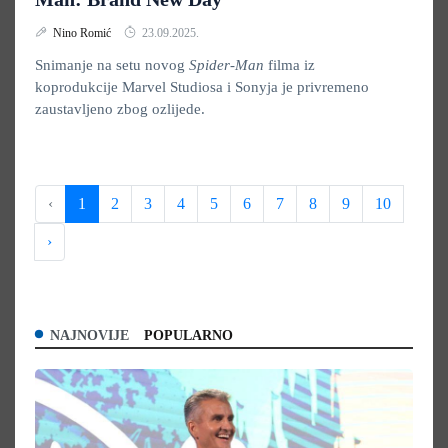
Nino Romić
23.09.2025.
Snimanje na setu novog
Spider-Man
filma iz
koprodukcije Marvel Studiosa i Sonyja je privremeno
zaustavljeno zbog ozlijede.
‹
1
2
3
4
5
6
7
8
9
10
›
NAJNOVIJE
POPULARNO