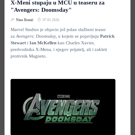
X-Meni stupaju u MCU u teaseru za
"Avengers: Doomsday"
Nino Romić
07.01.2026.
Marvel Studios je objavio još jedan službeni teaser
za
Avengers: Doomsday,
u kojem se pojavljuju
Patrick
Stewart
i
Ian McKellen
kao Charles Xavier,
predvodnika X-Mena, i njegov prijatelj, ali i zakleti
protivnik Magneto.