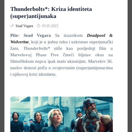
Thunderbolts*: Kriza identiteta
(super)antijunaka
Sead Vegara
05.05.2025.
Piše: Sead Vegara
Sa izuzetkom
Deadpool &
Wolverine
,
koji je u jednu ruku i uskrsnuo superjunački
žanr,
Thunderbolts*
stiže kao posljednji film u
Marvelovoj Phase Five čineći bljutav okus na
filmofilskom nepcu ipak malo ukusnijim. Marvelov 36.
naslov donosi priču o svojevrsnim (super)antijunacima
i njihovoj krizi identiteta.