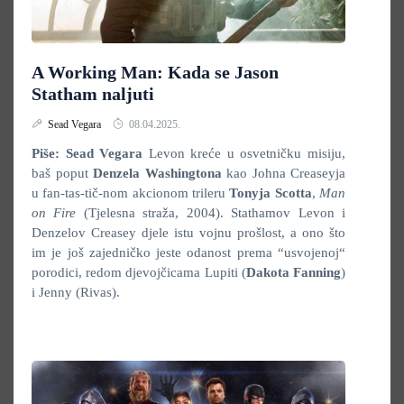
A Working Man: Kada se Jason
Statham naljuti
Sead Vegara
08.04.2025.
Piše: Sead Vegara
Levon kreće u osvetničku misiju,
baš poput
Denzela Washingtona
kao Johna Creaseyja
u fan-tas-tič-nom akcionom trileru
Tonyja Scotta
,
Man
on Fire
(Tjelesna straža, 2004). Stathamov Levon i
Denzelov Creasey djele istu vojnu prošlost, a ono što
im je još zajedničko jeste odanost prema “usvojenoj“
porodici, redom djevojčicama Lupiti (
Dakota Fanning
)
i Jenny (Rivas).