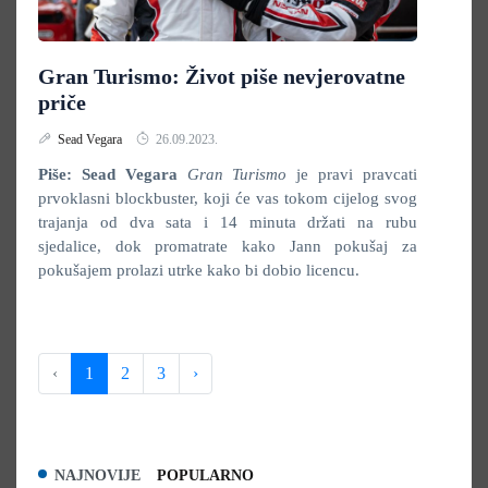
Gran Turismo: Život piše nevjerovatne
priče
Sead Vegara
26.09.2023.
Piše: Sead Vegara
Gran Turismo
je pravi pravcati
prvoklasni blockbuster, koji će vas tokom cijelog svog
trajanja od dva sata i 14 minuta držati na rubu
sjedalice, dok promatrate kako Jann pokušaj za
pokušajem prolazi utrke kako bi dobio licencu.
‹
1
2
3
›
NAJNOVIJE
POPULARNO