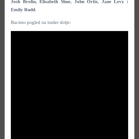
Josh Brolin, Elisabeth Shue, John Ortiz, Jane Levy
i
Emily Rudd
.
Bacimo pogled na trailer dolje: