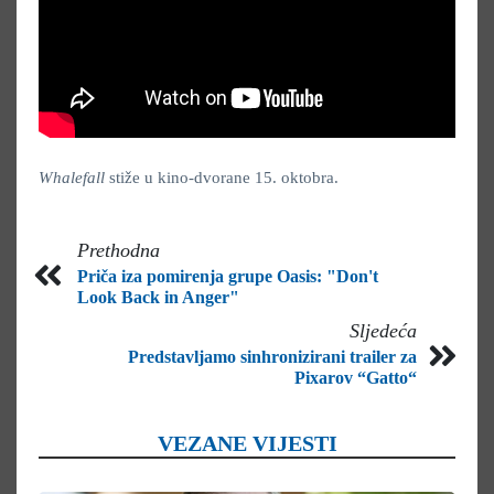
Whalefall
stiže u kino-dvorane 15. oktobra.
Prethodna
Priča iza pomirenja grupe Oasis: "Don't
Look Back in Anger"
Sljedeća
Predstavljamo sinhronizirani trailer za
Pixarov “Gatto“
VEZANE VIJESTI