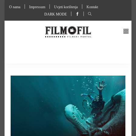
O nama
Impressum
Uvjeti korištenja
Kontakt
DARK MODE