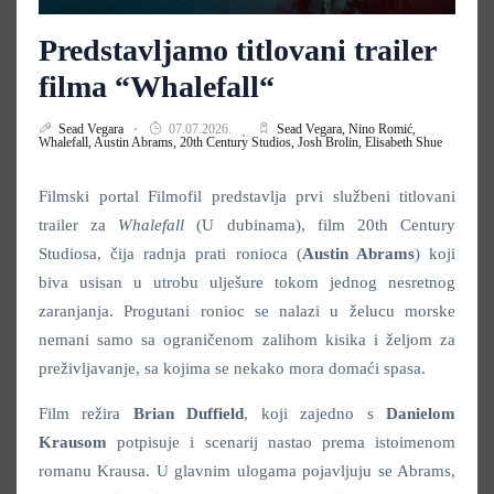
Predstavljamo titlovani trailer
filma “Whalefall“
Sead Vegara
07.07.2026.
Sead Vegara,
Nino Romić,
Whalefall,
Austin Abrams,
20th Century Studios,
Josh Brolin,
Elisabeth Shue
Filmski portal Filmofil predstavlja prvi službeni titlovani
trailer za
Whalefall
(U dubinama), film 20th Century
Studiosa, čija radnja prati ronioca (
Austin Abrams
) koji
biva usisan u utrobu ulješure tokom jednog nesretnog
zaranjanja. Progutani ronioc se nalazi u želucu morske
nemani samo sa ograničenom zalihom kisika i željom za
preživljavanje, sa kojima se nekako mora domaći spasa.
Film režira
Brian Duffield
, koji zajedno s
Danielom
Krausom
potpisuje i scenarij nastao prema istoimenom
romanu Krausa. U glavnim ulogama pojavljuju se Abrams,