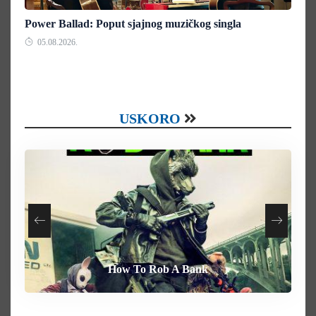
Power Ballad: Poput sjajnog muzičkog singla
05.08.2026.
USKORO
How To Rob A Bank
Heart of the Beast
By Any Means
Behemoth