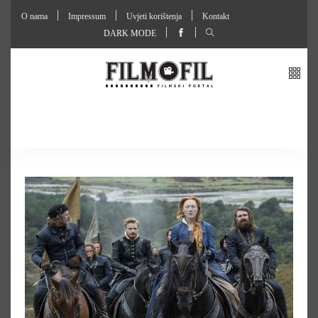
O nama
Impressum
Uvjeti korištenja
Kontakt
DARK MODE