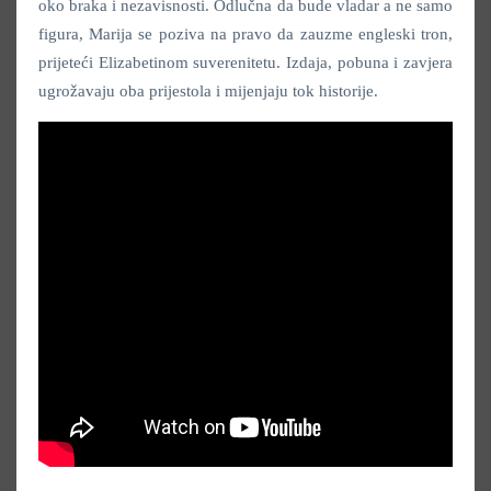
oko braka i nezavisnosti. Odlučna da bude vladar a ne samo
figura, Marija se poziva na pravo da zauzme engleski tron,
prijeteći Elizabetinom suverenitetu. Izdaja, pobuna i zavjera
ugrožavaju oba prijestola i mijenjaju tok historije.