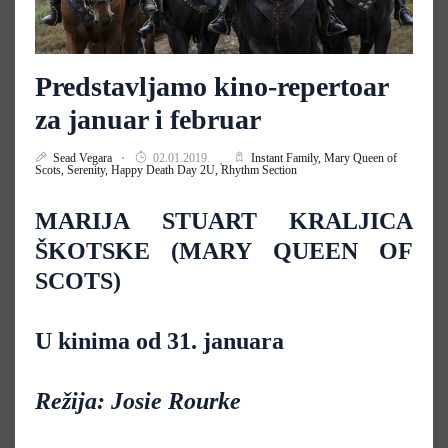
Predstavljamo kino-repertoar
za januar i februar
Sead Vegara
02.01.2019.
Instant Family,
Mary Queen of
Scots,
Serenity,
Happy Death Day 2U,
Rhythm Section
MARIJA STUART KRALJICA
ŠKOTSKE (MARY QUEEN OF
SCOTS)
U kinima od 31. januara
Režija: Josie Rourke