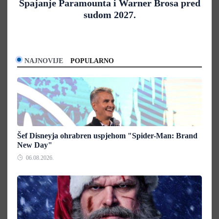
Spajanje Paramounta i Warner Brosa pred
sudom 2027.
NAJNOVIJE
POPULARNO
Šef Disneyja ohrabren uspjehom "Spider-Man: Brand
New Day"
06.08.2026.