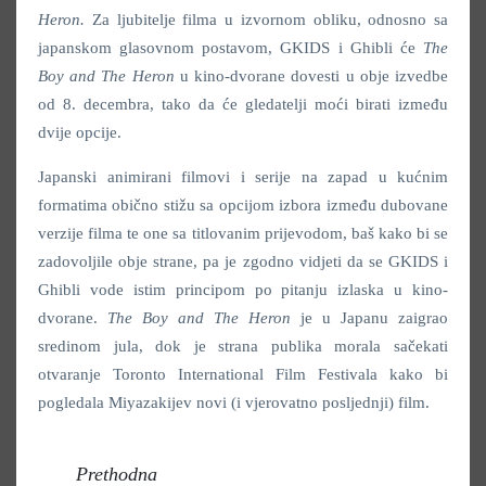
Heron.
Za ljubitelje filma u izvornom obliku, odnosno sa
japanskom glasovnom postavom, GKIDS i Ghibli će
The
Boy and The Heron
u kino-dvorane dovesti u obje izvedbe
od 8. decembra, tako da će gledatelji moći birati između
dvije opcije.
Japanski animirani filmovi i serije na zapad u kućnim
formatima obično stižu sa opcijom izbora između dubovane
verzije filma te one sa titlovanim prijevodom, baš kako bi se
zadovoljile obje strane, pa je zgodno vidjeti da se GKIDS i
Ghibli vode istim principom po pitanju izlaska u kino-
dvorane.
The Boy and The Heron
je u Japanu zaigrao
sredinom jula, dok je strana publika morala sačekati
otvaranje Toronto International Film Festivala kako bi
pogledala Miyazakijev novi (i vjerovatno posljednji) film.
Prethodna