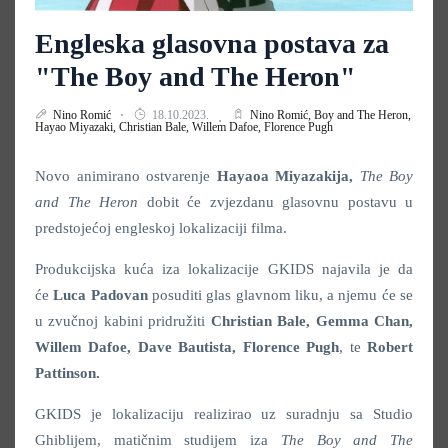
Engleska glasovna postava za
"The Boy and The Heron"
Nino Romić
18.10.2023.
Nino Romić,
Boy and The Heron,
Hayao Miyazaki,
Christian Bale,
Willem Dafoe,
Florence Pugh
Novo animirano ostvarenje
Hayaoa Miyazakija,
The Boy
and The Heron
dobit će zvjezdanu glasovnu postavu u
predstojećoj engleskoj lokalizaciji filma.
Produkcijska kuća iza lokalizacije GKIDS najavila je da
će
Luca Padovan
posuditi glas glavnom liku, a njemu će se
u zvučnoj kabini pridružiti
Christian Bale,
Gemma Chan,
Willem Dafoe, Dave Bautista, Florence
Pugh
, te
Robert
Pattinson.
GKIDS je lokalizaciju realizirao uz suradnju sa Studio
Ghiblijem, matičnim studijem iza
The Boy and The