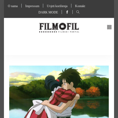
O nama
Impressum
Uvjeti korištenja
Kontakt
DARK MODE