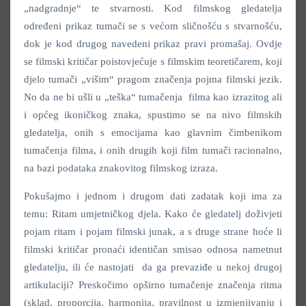
„nadgradnje“ te stvarnosti. Kod filmskog gledatelja
određeni prikaz tumači se s većom sličnošću s stvarnošću,
dok je kod drugog navedeni prikaz pravi promašaj. Ovdje
se filmski kritičar poistovjećuje s filmskim teoretičarem, koji
djelo tumači „višim“ pragom značenja pojma filmski jezik.
No da ne bi ušli u „teška“ tumačenja filma kao izrazitog ali
i općeg ikoničkog znaka, spustimo se na nivo filmskih
gledatelja, onih s emocijama kao glavnim čimbenikom
tumačenja filma, i onih drugih koji film tumači racionalno,
na bazi podataka znakovitog filmskog izraza.
Pokušajmo i jednom i drugom dati zadatak koji ima za
temu: Ritam umjetničkog djela. Kako će gledatelj doživjeti
pojam ritam i pojam filmski junak, a s druge strane hoće li
filmski kritičar pronaći identičan smisao odnosa nametnut
gledatelju, ili će nastojati da ga prevaziđe u nekoj drugoj
artikulaciji? Preskočimo opširno tumačenje značenja ritma
(sklad, proporcija, harmonija, pravilnost u izmjenjivanju i