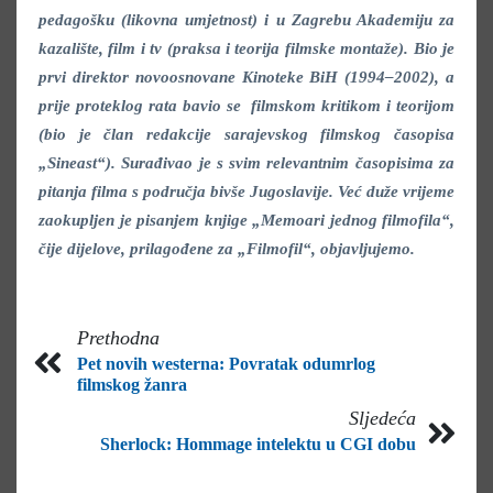
pedagošku (likovna umjetnost) i u Zagrebu Akademiju za
kazalište, film i tv (praksa i teorija filmske montaže). Bio je
prvi direktor novoosnovane Kinoteke BiH (1994–2002), a
prije proteklog rata bavio se filmskom kritikom i teorijom
(bio je član redakcije sarajevskog filmskog časopisa
„Sineast“). Surađivao je s svim relevantnim časopisima za
pitanja filma s područja bivše Jugoslavije. Već duže vrijeme
zaokupljen je pisanjem knjige „Memoari jednog filmofila“,
čije dijelove, prilagođene za „Filmofil“, objavljujemo.
Prethodna
Pet novih westerna: Povratak odumrlog
filmskog žanra
Sljedeća
Sherlock: Hommage intelektu u CGI dobu