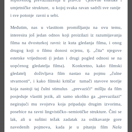
umjetničke strukture, u kojoj svaka ravan sadrži sve ranije
i sve potonje ravni u sebi.
Međutim, nas u vlastitom promišljanju na ovu temu,
interesira još jedan odnos koji proizilazi iz razumijavanja
filma na dvosturkoj ravni: iz kuta gledanja filma, i onog
drugog koji o filmu donosi ocjenu, tj. „čita“ njegove
estetske vrijednosti (i jedan i drugi pogled odnosi se na
uopćenog gledatelja filma). Konkretno, kako filmski
gledatelj doživljava film nastao na pojmu „čulne
stvarnosti“, i kako filmski kritičar tumači stavove teorije
koja nastoji taj čulni stimulus „prevazići“ mišlju da film
posjeduje vlastiti jezik, ali samo ukoliko ga „prevazilazi“
negirajući mu svojstva koja pripadaju drugim izvorima,
posebice na ravni lingvističko–semiotičke strukture. Čini se
lak, ali u suštini težak zadatak za oslikavanje gore
navedenih pojmova, kada je u pitanju film
Naša