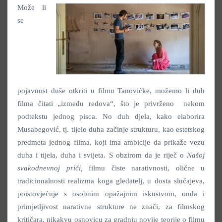
Može li
se
pojavnost duše otkriti u filmu Tanovićke, možemo li duh
filma čitati „između redova“, što je privrženo nekom
podtekstu jednog pisca. No duh djela, kako elaborira
Musabegović, tj. tijelo duha začinje strukturu, kao estetskog
predmeta jednog filma, koji ima ambicije da prikaže vezu
duha i tijela, duha i svijeta. S obzirom da je riječ o
Našoj
svakodnevnoj priči
,
filmu čiste narativnosti, olične u
tradicionalnosti realizma koga gledatelj, u dosta slučajeva,
poistovjećuje s osobnim opažajnim iskustvom, onda i
primjetljivost narativne strukture ne znači, za filmskog
kritičara, nikakvu osnovicu za gradnju novije teorije o filmu