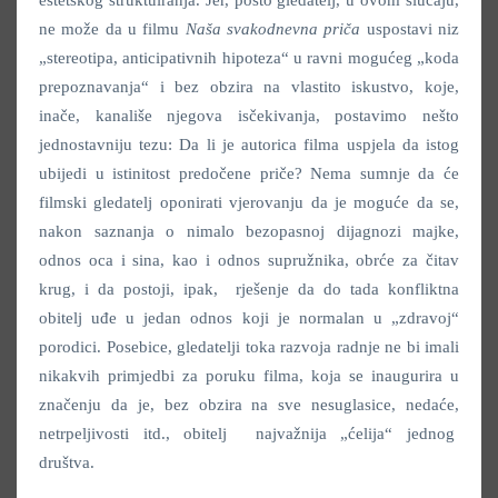
ne može da u filmu
Naša svakodnevna priča
uspostavi niz
„stereotipa, anticipativnih hipoteza“ u ravni mogućeg „koda
prepoznavanja“ i bez obzira na vlastito iskustvo, koje,
inače, kanališe njegova isčekivanja, postavimo nešto
jednostavniju tezu: Da li je autorica filma uspjela da istog
ubijedi u istinitost predočene priče? Nema sumnje da će
filmski gledatelj oponirati vjerovanju da je moguće da se,
nakon saznanja o nimalo bezopasnoj dijagnozi majke,
odnos oca i sina, kao i odnos supružnika, obrće za čitav
krug, i da postoji, ipak, rješenje da do tada konfliktna
obitelj uđe u jedan odnos koji je normalan u „zdravoj“
porodici. Posebice, gledatelji toka razvoja radnje ne bi imali
nikakvih primjedbi za poruku filma, koja se inaugurira u
značenju da je, bez obzira na sve nesuglasice, nedaće,
netrpeljivosti itd., obitelj najvažnija „ćelija“ jednog
društva.