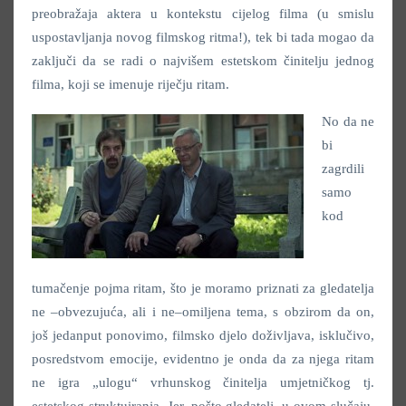
preobražaja aktera u kontekstu cijelog filma (u smislu
uspostavljanja novog filmskog ritma!), tek bi tada mogao da
zaključi da se radi o najvišem estetskom činitelju jednog
filma, koji se imenuje riječju ritam.
No da ne
bi
zagrdili
samo
kod
tumačenje pojma ritam, što je moramo priznati za gledatelja
ne –obvezujuća, ali i ne–omiljena tema, s obzirom da on,
još jedanput ponovimo, filmsko djelo doživljava, isklučivo,
posredstvom emocije, evidentno je onda da za njega ritam
ne igra „ulogu“ vrhunskog činitelja umjetničkog tj.
estetskog struktuiranja. Jer, pošto gledatelj, u ovom slučaju,