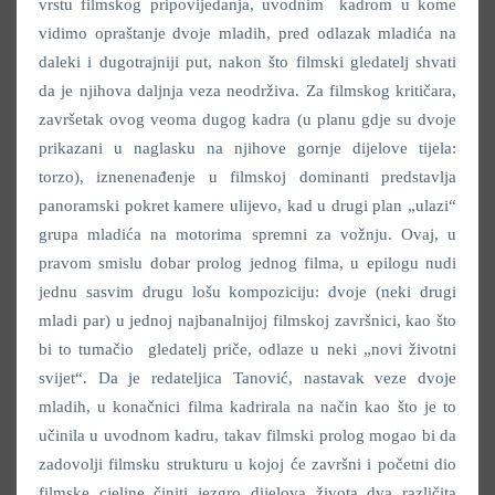
vrstu filmskog pripovijedanja, uvodnim kadrom u kome
vidimo opraštanje dvoje mladih, pred odlazak mladića na
daleki i dugotrajniji put, nakon što filmski gledatelj shvati
da je njihova daljnja veza neodrživa.
Za filmskog kritičara,
završetak ovog veoma dugog kadra (u planu gdje su dvoje
prikazani u naglasku na njihove gornje dijelove tijela:
torzo), iznenenađenje u filmskoj dominanti predstavlja
panoramski pokret kamere ulijevo, kad u drugi plan „ulazi“
grupa mladića na motorima spremni za vožnju. Ovaj, u
pravom smislu dobar prolog jednog filma, u epilogu nudi
jednu sasvim drugu lošu kompoziciju: dvoje (neki drugi
mladi par) u jednoj najbanalnijoj filmskoj završnici, kao što
bi to tumačio gledatelj priče, odlaze u neki „novi životni
svijet“. Da je redateljica Tanović, nastavak veze dvoje
mladih, u konačnici filma kadrirala na način kao što je to
učinila u uvodnom kadru, takav filmski prolog mogao bi da
zadovolji filmsku strukturu u kojoj će završni i početni dio
filmske cjeline činiti jezgro dijelova života dva različita