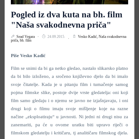
Pogled iz dva kuta na bh. film
"Naša svakodnevna priča"
Sead Vegara
24.09.2015.
Vesko Kadić,
Naša svakodnevna
priča,
bh. film
Piše Vesko Kadić
Film se snimi da bi ga netko gledao, nastalo slikarsko platno
da bi bilo izloženo, a sročeno književno djelo da bi imalo
svoje čitatelje. Kada je u pitanju film i tumačenje samog
pojma filmske slike, postoje dvije vrste gledatelja: oni koji
film samo gledaju i o njemu se javno ne izjašnjavaju, i oni
drugi koji o filmu imaju svoje mišljenje koje na razne
načine „eksploatiraju“ u javnosti. Ni jedni ni drugi nisu za
zanemariti, pa će u ovome uratku biti upravo riječi o
filmskom gledatelju i kritičaru, tj analitičaru filmskog djela.