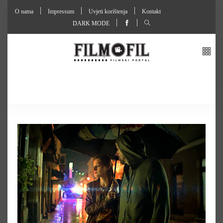
O nama
Impressum
Uvjeti korištenja
Kontakt
DARK MODE