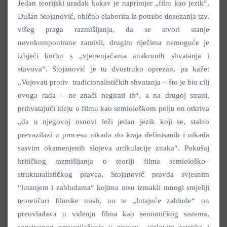
Jedan teorijski uradak kakav je naprimjer „film kao jezik“,
Dušan Stojanović, obično elaborira iz potrebe dosezanja tzv.
višeg praga razmišljanja, da se stvori stanje
novokomponirane zamisli, drugim riječima nemoguće je
izbjeći borbu s „vjetrenjačama anakronih shvatanja i
stavova“. Stojanović je tu dvostruko oprezan, pa kaže:
„Vojovati protiv tradicionalističkih shvatanja – što je bio cilj
ovoga rada – ne znači negirati ih“, a na drugoj strani,
prihvatajući ideju o filmu kao semiološkom polju on otkriva
„da u njegovoj osnovi leži jedan jezik koji se, stalno
prevazilazi u procesu nikada do kraja definisanih i nikada
sasvim okamenjenih slojeva artikulacije znaka“. Pokušaj
kritičkog razmišljanja o teoriji filma semiološko–
strukturalističkog pravca, Stojanović pravda svjesnim
“lutanjem i zabludama“ kojima nisu izmakli mnogi smjeliji
teoretičari filmske misli, no te „lutajuće zablude“ on
preovladava u viđenju filma kao semiotičkog sistema,
sopstvenog prevazilaženja u pravcu cjelovite estetike i