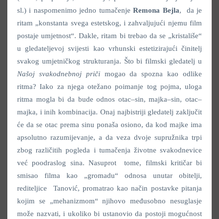
sl.) i naspomenimo jedno tumačenje
Remona Bejla
, da je
ritam „konstanta svega estetskog, i zahvaljujući njemu film
postaje umjetnost“. Dakle, ritam bi trebao da se „kristališe“
u gledateljevoj svijesti kao vrhunski estetizirajući činitelj
svakog umjetničkog strukturanja. Što bi filmski gledatelj u
Našoj svakodnebnoj priči
mogao da spozna kao odlike
ritma? Iako za njega otežano poimanje tog pojma, uloga
ritma mogla bi da bude odnos otac–sin, majka–sin, otac–
majka, i inih kombinacija. Onaj najbistriji gledatelj zaključit
će da se otac prema sinu ponaša osiono, da kod majke ima
apsolutno razumijevanje, a da veza dvoje supružnika trpi
zbog različitih pogleda i tumačenja životne svakodnevice
već poodraslog sina. Nasuprot tome, filmski kritičar bi
smisao filma kao „gromadu“ odnosa unutar obitelji,
rediteljice Tanović, promatrao kao način postavke pitanja
kojim se „mehanizmom“ njihovo međusobno nesuglasje
može nazvati, i ukoliko bi ustanovio da postoji mogućnost