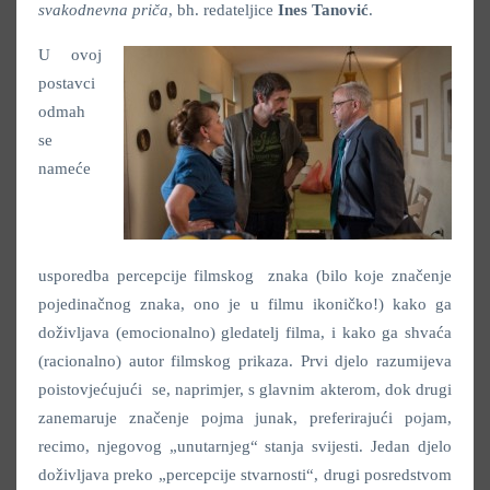
svakodnevna priča
, bh. redateljice
Ines Tanović
.
U ovoj
postavci
odmah
se
nameće
usporedba percepcije filmskog znaka (bilo koje značenje
pojedinačnog znaka,
ono je u filmu ikoničko!) kako ga
doživljava (emocionalno) gledatelj filma, i kako ga shvaća
(racionalno) autor filmskog prikaza. Prvi djelo razumijeva
poistovjećujući se, naprimjer, s glavnim akterom, dok drugi
zanemaruje značenje pojma junak, preferirajući pojam,
recimo, njegovog „unutarnjeg“ stanja svijesti. Jedan djelo
doživljava preko „percepcije stvarnosti“, drugi posredstvom