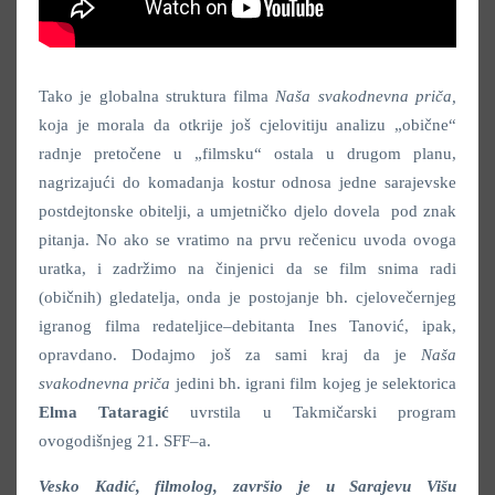
Tako je globalna struktura filma
Naša svakodnevna priča,
koja je morala da otkrije još cjelovitiju analizu „obične“
radnje pretočene u „filmsku“ ostala u drugom planu,
nagrizajući do komadanja kostur odnosa jedne sarajevske
postdejtonske obitelji, a umjetničko djelo dovela pod znak
pitanja. No ako se vratimo na prvu rečenicu uvoda ovoga
uratka, i zadržimo na činjenici da se film snima radi
(običnih) gledatelja, onda je postojanje bh. cjelovečernjeg
igranog filma redateljice–debitanta Ines Tanović, ipak,
opravdano.
Dodajmo još za sami kraj da je
Naša
svakodnevna priča
jedini bh. igrani film kojeg je selektorica
Elma Tataragić
uvrstila u Takmičarski program
ovogodišnjeg 21. SFF–a.
Vesko Kadić, filmolog, završio je u Sarajevu Višu