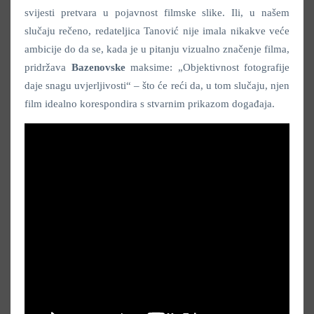
svijesti pretvara u pojavnost filmske slike. Ili, u našem
slučaju rečeno, redateljica Tanović nije imala nikakve veće
ambicije do da se, kada je u pitanju vizualno značenje filma,
pridržava
Bazenovske
maksime: „Objektivnost fotografije
daje snagu uvjerljivosti“ – što će reći da, u tom slučaju, njen
film idealno korespondira s stvarnim prikazom događaja.