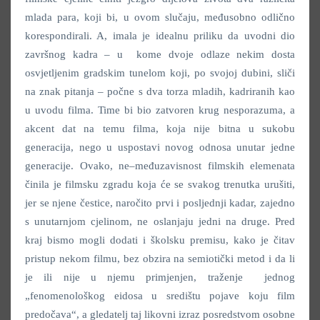
mlada para, koji bi, u ovom slučaju, međusobno odlično
korespondirali. A, imala je idealnu priliku da uvodni dio
završnog kadra – u kome dvoje odlaze nekim dosta
osvjetljenim gradskim tunelom koji, po svojoj dubini, sliči
na znak pitanja – počne s dva torza mladih, kadriranih kao
u uvodu filma. Time bi bio zatvoren krug nesporazuma, a
akcent dat na temu filma, koja nije bitna u sukobu
generacija, nego u uspostavi novog odnosa unutar jedne
generacije. Ovako, ne–međuzavisnost filmskih elemenata
činila je filmsku zgradu koja će se svakog trenutka urušiti,
jer se njene čestice, naročito prvi i posljednji kadar, zajedno
s unutarnjom cjelinom, ne oslanjaju jedni na druge. Pred
kraj bismo mogli dodati i školsku premisu, kako je čitav
pristup nekom filmu, bez obzira na semiotički metod i da li
je ili nije u njemu primjenjen, traženje jednog
„fenomenološkog eidosa u središtu pojave koju film
predočava“, a gledatelj taj likovni izraz posredstvom osobne