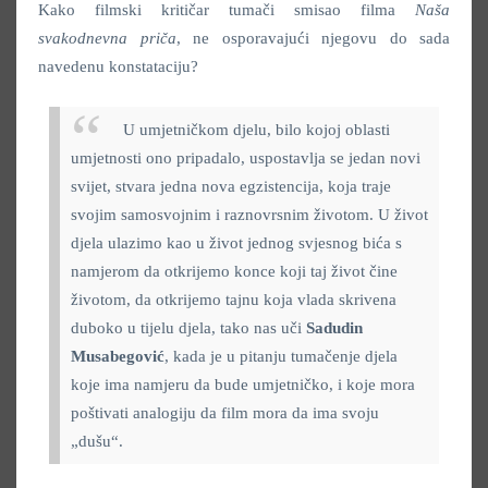
Kako filmski kritičar tumači smisao filma
Naša
svakodnevna priča
, ne osporavajući njegovu do sada
navedenu konstataciju?
U umjetničkom djelu, bilo kojoj oblasti
umjetnosti ono pripadalo, uspostavlja se jedan novi
svijet, stvara jedna nova egzistencija, koja traje
svojim samosvojnim i raznovrsnim životom. U život
djela ulazimo kao u život jednog svjesnog bića s
namjerom da otkrijemo konce koji taj život čine
životom, da otkrijemo tajnu koja vlada skrivena
duboko u tijelu djela, tako nas uči
Sadudin
Musabegović
, kada je u pitanju tumačenje djela
koje ima namjeru da bude umjetničko, i koje mora
poštivati analogiju da film mora da ima svoju
„dušu“.