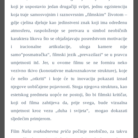
koji je uspostavio jedan drugačiji svijet, jednu egzistenciju
koja traje samosvojnim i raznovrsnim „filmskim“ životom –
gdje cjelina djeluje kao jedinstveni znak koji ima određenu
atmosferu, raspoloženje se pretvara u simbol neobičnih
karaktera likova što se objašnjavaju posredstvom motivacije
i iracionalne artikulacije, uloga kamere nije
samo“posmatračka“, filmski jezik „prevazilazi“ se u pravcu
umjetnosti itd. Jer, u ovome filmu se ne formira neko
vezivno tkivo (konotativne makroznakovne strukture), koje
će nešto „otkriti“ i koje će tu inovaciju pokazati iznad
njegove uobičajene pojavnosti. Stoga njegova struktura, kao
estetskog predmeta uopće ne postoji, što bi filmski kritičar,
koji od filma zahtijeva da, prije svega, bude vizualna
umjetnost kroz vezu „duha i svijeta“, mogao dokazati
sljedećim primjerom.
Film
Naša svakodnevna priča
počinje neobično, za takvu