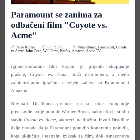
Paramount se zanima za
odbačeni film "Coyote vs.
Acme"
Nino Romić
08.12.2023.
Nino Romić,
Paramount,
Coyote
vs Acme,
John Cena,
Will Forte,
Netflix,
Amazon,
Apple TV+
Igrano-animirani film kojem je prijetilo skupljanje
prašine,
Coyote vs. Acme,
traži distributera, a među
zainteresiranim igračima u svijetu zabave su Paramount i
Amazon.
Novinari Deadlinea prenose da su obje kompanije
predstavile svoje ponude Warner Brosu, nakon što je studio
stavio
Coyote vs. Acme,
takoreći, na dražbu. Izvori Deadline
dalje navode da je Paramount ponudio konkretnu ponudu,
koja uključuje i teatralni izlazak za film, dok Amazonova