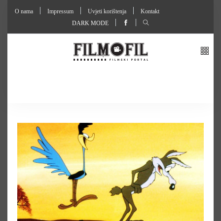
O nama
Impressum
Uvjeti korištenja
Kontakt
DARK MODE