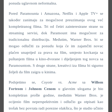
ponuda uglavnom neformalna.
Pored Paramounta i Amazona, Netflix i Apple TV+ se
također zanimaju za mogućnost preuzimanja ovog već
kompletiranog filma. Tri od četiri zainteresirane strane su
streaming servisi, dok Paramount ima mogućnost za
tradicionalnu distribuciju. Međutim, Warner Bros. bi se
mogao odlučiti za ponudu koja će im zajamčiti novac
plaćen unaprijed za prava na film, umjesto kockanja sa
puštanjem filma u kino-dvorane i dijeljenjem tog novca sa
Paramountom. S druge strane, kreativci iza filma bi sigurno
željeli da film zaigra u kinima.
Podsjetimo se,
Coyote vs. Acme
sa
Willom
Forteom
i
Johnom Cenom
u glavnim ulogama je bio
kompletiran prošle godine, međutim Warner Bros. je
ocijenio film neperspektivnim i odlučio ga otpisati kao
trošak bez povrata radi porezne olakšica, što je studio učinio