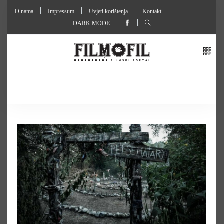
O nama
Impressum
Uvjeti korištenja
Kontakt
DARK MODE