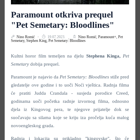
Paramount otkriva prequel
"Pet Semetary: Bloodlines"
Nino Romić
19.07.2023.
Nino Romić,
Paramount+,
Pet
Semetary,
Stephen King,
Pet Semetary: Bloodlines
Kultni horor film temeljen na djelu
Stephena Kinga,
Pet
Semetary
dobija prequel.
Paramount je najavio da
Pet Semetary: Bloodlines
stiže pred
gledatelje ove godine i to uoči Noći vještica. Radnja filma
će pratiti Judda Crandala - susjeda porodice Creed,
godinama uoči početka radnje izvornog filma, odnosno
djela iz Kingovog pera, te njegove prijatelje dok se
suočavaju sa silama koje se kriju iza pročelja kuća malog
novoengleskog grada.
Radnja i lokacija su prikladno "kingovske", što će