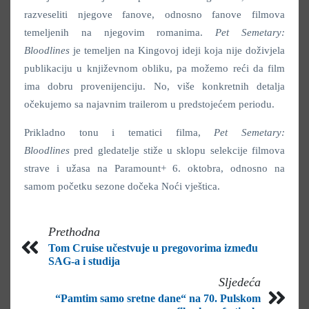
razveseliti njegove fanove, odnosno fanove filmova
temeljenih na njegovim romanima.
Pet Semetary:
Bloodlines
je temeljen na Kingovoj ideji koja nije doživjela
publikaciju u književnom obliku, pa možemo reći da film
ima dobru provenijenciju. No, više konkretnih detalja
očekujemo sa najavnim trailerom u predstojećem periodu.
Prikladno tonu i tematici filma,
Pet Semetary:
Bloodlines
pred gledatelje stiže u sklopu selekcije filmova
strave i užasa na Paramount+ 6. oktobra, odnosno na
samom početku sezone dočeka Noći vještica.
Prethodna
Tom Cruise učestvuje u pregovorima između
SAG-a i studija
Sljedeća
“Pamtim samo sretne dane“ na 70. Pulskom