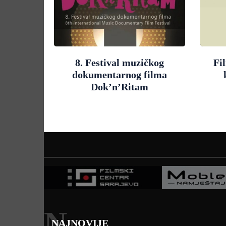
8. Festival muzičkog
Fi
dokumentarnog filma
Dok’n’Ritam
N
NAJNOVIJE