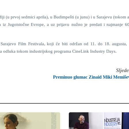
ji (u prvoj sedmici aprila), u Budimpešti (u junu) i u Sarajevu (tokom 
 iz Jugoistočne Evrope, a uz prijavu nužno je predati i najmanje 6
arajevo Film Festivala, koji će biti održan od 11. do 18. augusta,
ma odluka tokom industrijskog programa CineLink Industry Days.
Sljed
Preminuo glumac Zinaid Miki Memiše