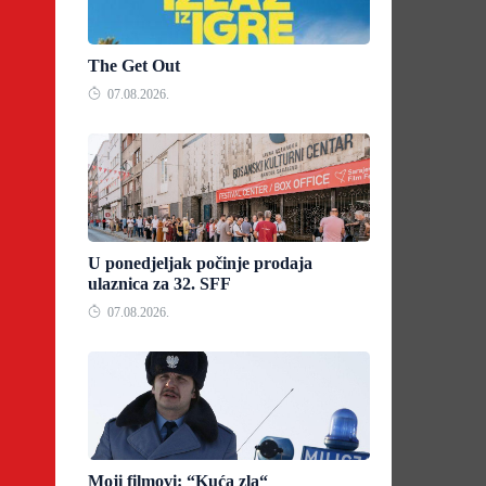
The Get Out
07.08.2026.
U ponedjeljak počinje prodaja
ulaznica za 32. SFF
07.08.2026.
Moji filmovi: “Kuća zla“