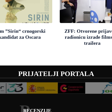
lm ”Sirin“ crnogorski
ZFF: Otvorene prijav
kandidat za Oscara
radionicu izrade film
trailera
PRIJATELJI PORTALA
R
RECENZIJE