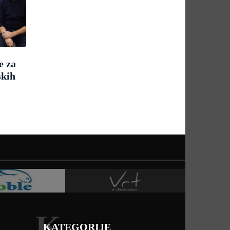
e za
skih
K
KATEGORIJE